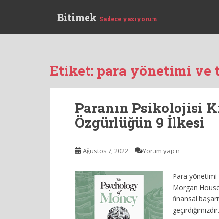
S
Bitimek
k
Sadece yazıyorum
i
p
t
o
Etiket:
para yönetimi ve t
m
a
i
Paranın Psikolojisi K
n
c
Özgürlüğün 9 İlkesi
o
n
Ağustos 7, 2022
Yorum yapın
t
e
n
Para yönetimi d
t
Morgan Housel’i
finansal başarı
geçirdiğimizdir