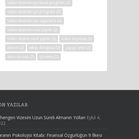
video kesmek için basit program
(2)
video kesmek için program
(2)
video kesmek için uygulama
(2)
video kesmek nasıl yapılır
(2)
video kesme nasıl yapılır
(2)
video kırpmak
(2)
where
(2)
while döngüsü
(2)
yapay zeka
(2)
zeka sorusu
(2)
çözümü
(2)
ON YAZILAR
hengen Vizesini Uzun Süreli Almanın Yolları
Eylül 4,
022
ranın Psikolojisi Kitabı: Finansal Özgürlüğün 9 İlkesi