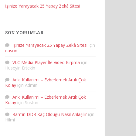
İşinize Yarayacak 25 Yapay Zekâ Sitesi
SON YORUMLAR
İşinize Yarayacak 25 Yapay Zekâ Sitesi
için
eason
VLC Media Player İle Video Kırpma
için
Huseyin Ertekin
Anki Kullanımı – Ezberlemek Artık Çok
Kolay
için
Admin
Anki Kullanımı – Ezberlemek Artık Çok
Kolay
için
Sustun
Ram’in DDR Kaç Olduğu Nasıl Anlaşılır
için
Hilmi