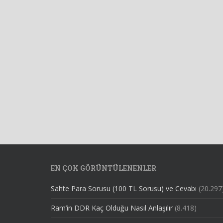
EN ÇOK GÖRÜNTÜLENENLER
Sahte Para Sorusu (100 TL Sorusu) ve Cevabı
(20.297
Ram’in DDR Kaç Olduğu Nasıl Anlaşılır
(8.418)