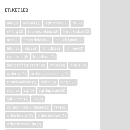
ETIKETLER
any
(2)
asp.net
(2)
açıklaması
(2)
c#
(7)
c# linq
(2)
faiz hesaplama
(2)
fikret kuşkan
(2)
first
(2)
firstordefault
(2)
haluk bilginer
(2)
http
(2)
https
(2)
ibm db2
(2)
iphone
(3)
javascript
(6)
kış uykusu
(2)
microsoft sql server
(4)
mysql
(4)
oracle
(4)
orderby
(2)
orderbydescending
(2)
resimli anlatım
(5)
select
(2)
single
(2)
skip
(2)
sql
(5)
sql duplicate
(2)
sql server
(4)
ssl
(2)
ssl sertifikası kurulumu
(2)
take
(2)
video kesme
(2)
video kesmek
(2)
video kesmek için
(2)