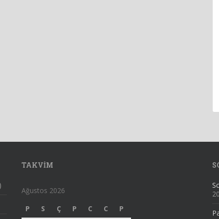
TAKVIM
S
)
Sc
Ağustos 2026
2
P
S
Ç
P
C
C
P
Pa