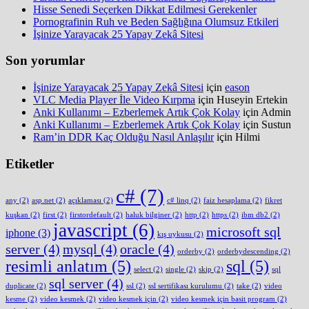
Hisse Senedi Seçerken Dikkat Edilmesi Gerekenler
Pornografinin Ruh ve Beden Sağlığına Olumsuz Etkileri
İşinize Yarayacak 25 Yapay Zekâ Sitesi
Son yorumlar
İşinize Yarayacak 25 Yapay Zekâ Sitesi
için
eason
VLC Media Player İle Video Kırpma
için
Huseyin Ertekin
Anki Kullanımı – Ezberlemek Artık Çok Kolay
için
Admin
Anki Kullanımı – Ezberlemek Artık Çok Kolay
için
Sustun
Ram’in DDR Kaç Olduğu Nasıl Anlaşılır
için
Hilmi
Etiketler
c#
(7)
any
(2)
asp.net
(2)
açıklaması
(2)
c# linq
(2)
faiz hesaplama
(2)
fikret
kuşkan
(2)
first
(2)
firstordefault
(2)
haluk bilginer
(2)
http
(2)
https
(2)
ibm db2
(2)
javascript
(6)
microsoft sql
iphone
(3)
kış uykusu
(2)
server
(4)
mysql
(4)
oracle
(4)
orderby
(2)
orderbydescending
(2)
resimli anlatım
(5)
sql
(5)
select
(2)
single
(2)
skip
(2)
sql
sql server
(4)
duplicate
(2)
ssl
(2)
ssl sertifikası kurulumu
(2)
take
(2)
video
kesme
(2)
video kesmek
(2)
video kesmek için
(2)
video kesmek için basit program
(2)