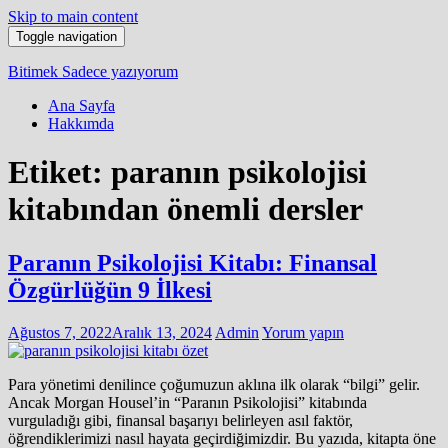
Skip to main content
Toggle navigation
Bitimek
Sadece yazıyorum
Ana Sayfa
Hakkımda
Etiket:
paranın psikolojisi
kitabından önemli dersler
Paranın Psikolojisi Kitabı: Finansal
Özgürlüğün 9 İlkesi
Ağustos 7, 2022
Aralık 13, 2024
Admin
Yorum yapın
Para yönetimi denilince çoğumuzun aklına ilk olarak “bilgi” gelir.
Ancak Morgan Housel’in “Paranın Psikolojisi” kitabında
vurguladığı gibi, finansal başarıyı belirleyen asıl faktör,
öğrendiklerimizi nasıl hayata geçirdiğimizdir. Bu yazıda, kitapta öne