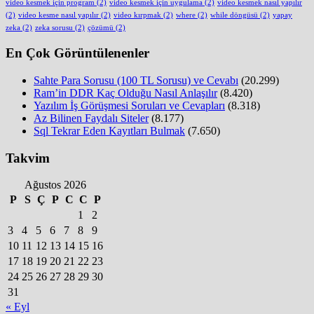
video kesmek için program
(2)
video kesmek için uygulama
(2)
video kesmek nasıl yapılır
(2)
video kesme nasıl yapılır
(2)
video kırpmak
(2)
where
(2)
while döngüsü
(2)
yapay
zeka
(2)
zeka sorusu
(2)
çözümü
(2)
En Çok Görüntülenenler
Sahte Para Sorusu (100 TL Sorusu) ve Cevabı
(20.299)
Ram’in DDR Kaç Olduğu Nasıl Anlaşılır
(8.420)
Yazılım İş Görüşmesi Soruları ve Cevapları
(8.318)
Az Bilinen Faydalı Siteler
(8.177)
Sql Tekrar Eden Kayıtları Bulmak
(7.650)
Takvim
Ağustos 2026
P
S
Ç
P
C
C
P
1
2
3
4
5
6
7
8
9
10
11
12
13
14
15
16
17
18
19
20
21
22
23
24
25
26
27
28
29
30
31
« Eyl