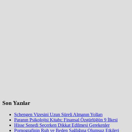
Son Yazılar
Schengen Vizesini Uzun Süreli Almanın Yolları
Paranın Psikolojisi Kitabı: Finansal Özgürlüğün 9 İlkesi
Hisse Senedi Seçerken Dikkat Edilmesi Gerekenler
Pornografinin Ruh ve Beden Sağlığına Olumsuz Etkileri