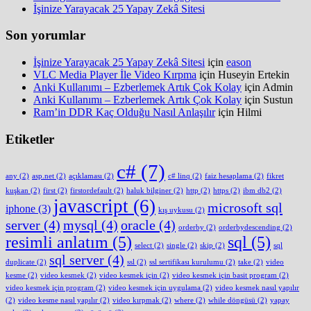
İşinize Yarayacak 25 Yapay Zekâ Sitesi
Son yorumlar
İşinize Yarayacak 25 Yapay Zekâ Sitesi
için
eason
VLC Media Player İle Video Kırpma
için
Huseyin Ertekin
Anki Kullanımı – Ezberlemek Artık Çok Kolay
için
Admin
Anki Kullanımı – Ezberlemek Artık Çok Kolay
için
Sustun
Ram’in DDR Kaç Olduğu Nasıl Anlaşılır
için
Hilmi
Etiketler
c#
(7)
any
(2)
asp.net
(2)
açıklaması
(2)
c# linq
(2)
faiz hesaplama
(2)
fikret
kuşkan
(2)
first
(2)
firstordefault
(2)
haluk bilginer
(2)
http
(2)
https
(2)
ibm db2
(2)
javascript
(6)
microsoft sql
iphone
(3)
kış uykusu
(2)
server
(4)
mysql
(4)
oracle
(4)
orderby
(2)
orderbydescending
(2)
resimli anlatım
(5)
sql
(5)
select
(2)
single
(2)
skip
(2)
sql
sql server
(4)
duplicate
(2)
ssl
(2)
ssl sertifikası kurulumu
(2)
take
(2)
video
kesme
(2)
video kesmek
(2)
video kesmek için
(2)
video kesmek için basit program
(2)
video kesmek için program
(2)
video kesmek için uygulama
(2)
video kesmek nasıl yapılır
(2)
video kesme nasıl yapılır
(2)
video kırpmak
(2)
where
(2)
while döngüsü
(2)
yapay