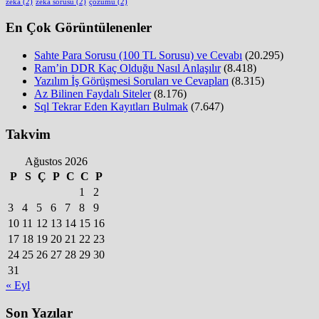
zeka
(2)
zeka sorusu
(2)
çözümü
(2)
En Çok Görüntülenenler
Sahte Para Sorusu (100 TL Sorusu) ve Cevabı
(20.295)
Ram’in DDR Kaç Olduğu Nasıl Anlaşılır
(8.418)
Yazılım İş Görüşmesi Soruları ve Cevapları
(8.315)
Az Bilinen Faydalı Siteler
(8.176)
Sql Tekrar Eden Kayıtları Bulmak
(7.647)
Takvim
Ağustos 2026
P
S
Ç
P
C
C
P
1
2
3
4
5
6
7
8
9
10
11
12
13
14
15
16
17
18
19
20
21
22
23
24
25
26
27
28
29
30
31
« Eyl
Son Yazılar