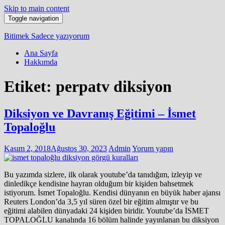
Skip to main content
Toggle navigation
Bitimek
Sadece yazıyorum
Ana Sayfa
Hakkımda
Etiket:
perpatv diksiyon
Diksiyon ve Davranış Eğitimi – İsmet
Topaloğlu
Kasım 2, 2018
Ağustos 30, 2023
Admin
Yorum yapın
Bu yazımda sizlere, ilk olarak youtube’da tanıdığım, izleyip ve
dinledikçe kendisine hayran olduğum bir kişiden bahsetmek
istiyorum. İsmet Topaloğlu. Kendisi dünyanın en büyük haber ajansı
Reuters London’da 3,5 yıl süren özel bir eğitim almıştır ve bu
eğitimi alabilen dünyadaki 24 kişiden biridir. Youtube’da İSMET
TOPALOĞLU kanalında 16 bölüm halinde yayınlanan bu diksiyon