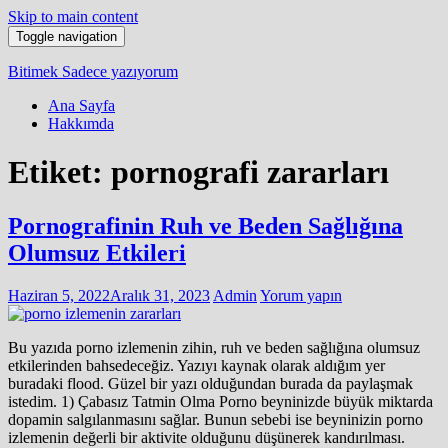
Skip to main content
Toggle navigation
Bitimek
Sadece yazıyorum
Ana Sayfa
Hakkımda
Etiket:
pornografi zararları
Pornografinin Ruh ve Beden Sağlığına
Olumsuz Etkileri
Haziran 5, 2022
Aralık 31, 2023
Admin
Yorum yapın
Bu yazıda porno izlemenin zihin, ruh ve beden sağlığına olumsuz
etkilerinden bahsedeceğiz. Yazıyı kaynak olarak aldığım yer
buradaki flood. Güzel bir yazı olduğundan burada da paylaşmak
istedim. 1) Çabasız Tatmin Olma Porno beyninizde büyük miktarda
dopamin salgılanmasını sağlar. Bunun sebebi ise beyninizin porno
izlemenin değerli bir aktivite olduğunu düşünerek kandırılması.