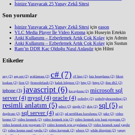
İşinize Yarayacak 25 Yapay Zekâ Sitesi
Son yorumlar
İşinize Yarayacak 25 Yapay Zekâ Sitesi
için
eason
VLC Media Player İle Video Kırpma
için
Huseyin Ertekin
Anki Kullanımı – Ezberlemek Artık Çok Kolay
için
Admin
Anki Kullanımı – Ezberlemek Artık Çok Kolay
için
Sustun
Ram’in DDR Kaç Olduğu Nasıl Anlaşılır
için
Hilmi
Etiketler
c#
(7)
any
(2)
asp.net
(2)
açıklaması
(2)
c# linq
(2)
faiz hesaplama
(2)
fikret
kuşkan
(2)
first
(2)
firstordefault
(2)
haluk bilginer
(2)
http
(2)
https
(2)
ibm db2
(2)
javascript
(6)
microsoft sql
iphone
(3)
kış uykusu
(2)
server
(4)
mysql
(4)
oracle
(4)
orderby
(2)
orderbydescending
(2)
resimli anlatım
(5)
sql
(5)
select
(2)
single
(2)
skip
(2)
sql
sql server
(4)
duplicate
(2)
ssl
(2)
ssl sertifikası kurulumu
(2)
take
(2)
video
kesme
(2)
video kesmek
(2)
video kesmek için
(2)
video kesmek için basit program
(2)
video kesmek için program
(2)
video kesmek için uygulama
(2)
video kesmek nasıl yapılır
(2)
video kesme nasıl yapılır
(2)
video kırpmak
(2)
where
(2)
while döngüsü
(2)
yapay