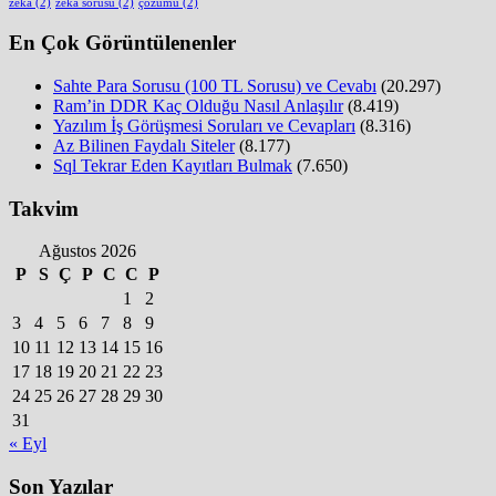
zeka
(2)
zeka sorusu
(2)
çözümü
(2)
En Çok Görüntülenenler
Sahte Para Sorusu (100 TL Sorusu) ve Cevabı
(20.297)
Ram’in DDR Kaç Olduğu Nasıl Anlaşılır
(8.419)
Yazılım İş Görüşmesi Soruları ve Cevapları
(8.316)
Az Bilinen Faydalı Siteler
(8.177)
Sql Tekrar Eden Kayıtları Bulmak
(7.650)
Takvim
Ağustos 2026
P
S
Ç
P
C
C
P
1
2
3
4
5
6
7
8
9
10
11
12
13
14
15
16
17
18
19
20
21
22
23
24
25
26
27
28
29
30
31
« Eyl
Son Yazılar