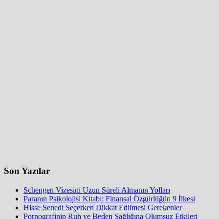
Son Yazılar
Schengen Vizesini Uzun Süreli Almanın Yolları
Paranın Psikolojisi Kitabı: Finansal Özgürlüğün 9 İlkesi
Hisse Senedi Seçerken Dikkat Edilmesi Gerekenler
Pornografinin Ruh ve Beden Sağlığına Olumsuz Etkileri