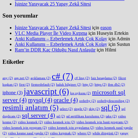
İşinize Yarayacak 25 Yapay Zekâ Sitesi
Son yorumlar
İşinize Yarayacak 25 Yapay Zekâ Sitesi
için
eason
VLC Media Player İle Video Kırpma
için
Huseyin Ertekin
Anki Kullanımı – Ezberlemek Artık Çok Kolay
için
Admin
Anki Kullanımı – Ezberlemek Artık Çok Kolay
için
Sustun
Ram’in DDR Kaç Olduğu Nasıl Anlaşılır
için
Hilmi
Etiketler
c#
(7)
any
(2)
asp.net
(2)
açıklaması
(2)
c# linq
(2)
faiz hesaplama
(2)
fikret
kuşkan
(2)
first
(2)
firstordefault
(2)
haluk bilginer
(2)
http
(2)
https
(2)
ibm db2
(2)
javascript
(6)
microsoft sql
iphone
(3)
kış uykusu
(2)
server
(4)
mysql
(4)
oracle
(4)
orderby
(2)
orderbydescending
(2)
resimli anlatım
(5)
sql
(5)
select
(2)
single
(2)
skip
(2)
sql
sql server
(4)
duplicate
(2)
ssl
(2)
ssl sertifikası kurulumu
(2)
take
(2)
video
kesme
(2)
video kesmek
(2)
video kesmek için
(2)
video kesmek için basit program
(2)
video kesmek için program
(2)
video kesmek için uygulama
(2)
video kesmek nasıl yapılır
(2)
video kesme nasıl yapılır
(2)
video kırpmak
(2)
where
(2)
while döngüsü
(2)
yapay