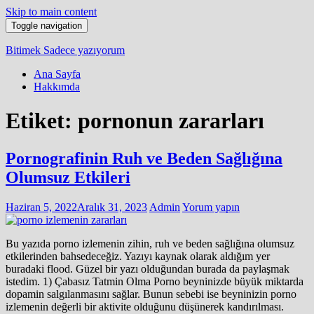
Skip to main content
Toggle navigation
Bitimek
Sadece yazıyorum
Ana Sayfa
Hakkımda
Etiket:
pornonun zararları
Pornografinin Ruh ve Beden Sağlığına
Olumsuz Etkileri
Haziran 5, 2022
Aralık 31, 2023
Admin
Yorum yapın
Bu yazıda porno izlemenin zihin, ruh ve beden sağlığına olumsuz
etkilerinden bahsedeceğiz. Yazıyı kaynak olarak aldığım yer
buradaki flood. Güzel bir yazı olduğundan burada da paylaşmak
istedim. 1) Çabasız Tatmin Olma Porno beyninizde büyük miktarda
dopamin salgılanmasını sağlar. Bunun sebebi ise beyninizin porno
izlemenin değerli bir aktivite olduğunu düşünerek kandırılması.