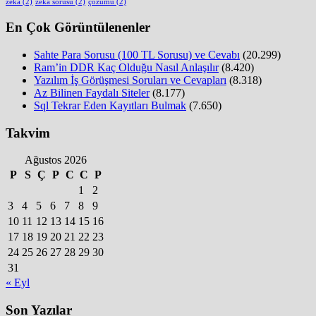
zeka
(2)
zeka sorusu
(2)
çözümü
(2)
En Çok Görüntülenenler
Sahte Para Sorusu (100 TL Sorusu) ve Cevabı
(20.299)
Ram’in DDR Kaç Olduğu Nasıl Anlaşılır
(8.420)
Yazılım İş Görüşmesi Soruları ve Cevapları
(8.318)
Az Bilinen Faydalı Siteler
(8.177)
Sql Tekrar Eden Kayıtları Bulmak
(7.650)
Takvim
Ağustos 2026
P
S
Ç
P
C
C
P
1
2
3
4
5
6
7
8
9
10
11
12
13
14
15
16
17
18
19
20
21
22
23
24
25
26
27
28
29
30
31
« Eyl
Son Yazılar