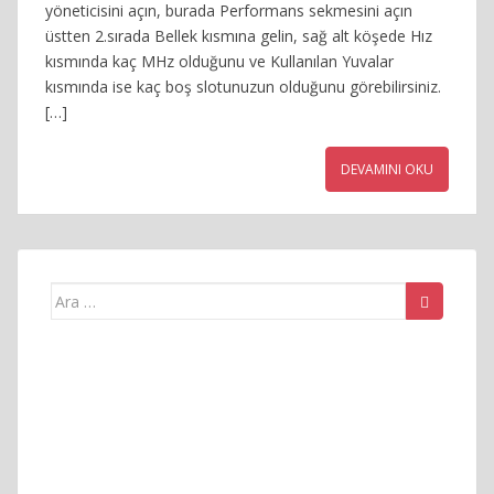
yöneticisini açın, burada Performans sekmesini açın
üstten 2.sırada Bellek kısmına gelin, sağ alt köşede Hız
kısmında kaç MHz olduğunu ve Kullanılan Yuvalar
kısmında ise kaç boş slotunuzun olduğunu görebilirsiniz.
[…]
DEVAMINI OKU
Arama
yap: