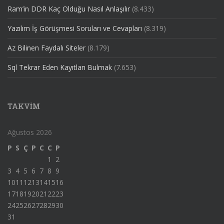
Ram’in DDR Kaç Olduğu Nasıl Anlaşılır
(8.433)
Yazılım İş Görüşmesi Soruları ve Cevapları
(8.319)
Az Bilinen Faydalı Siteler
(8.179)
Sql Tekrar Eden Kayıtları Bulmak
(7.653)
TAKVIM
Ağustos 2026
P
S
Ç
P
C
C
P
1
2
3
4
5
6
7
8
9
10
11
12
13
14
15
16
17
18
19
20
21
22
23
24
25
26
27
28
29
30
31