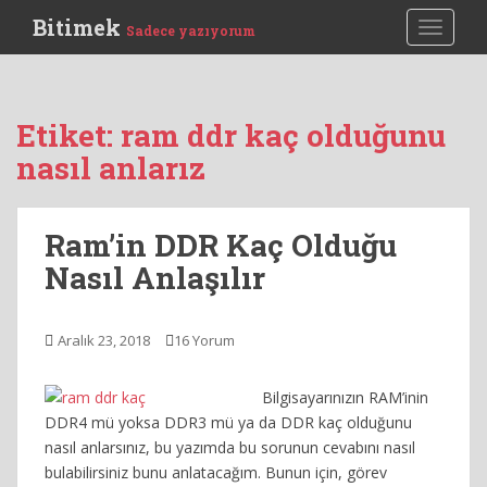
S
Bitimek
TOGGLE
Sadece yazıyorum
k
i
p
t
Etiket:
ram ddr kaç olduğunu
o
nasıl anlarız
m
a
i
Ram’in DDR Kaç Olduğu
n
c
Nasıl Anlaşılır
o
n
t
Aralık 23, 2018
16 Yorum
e
n
Bilgisayarınızın RAM’inin
t
DDR4 mü yoksa DDR3 mü ya da DDR kaç olduğunu
nasıl anlarsınız, bu yazımda bu sorunun cevabını nasıl
bulabilirsiniz bunu anlatacağım. Bunun için, görev