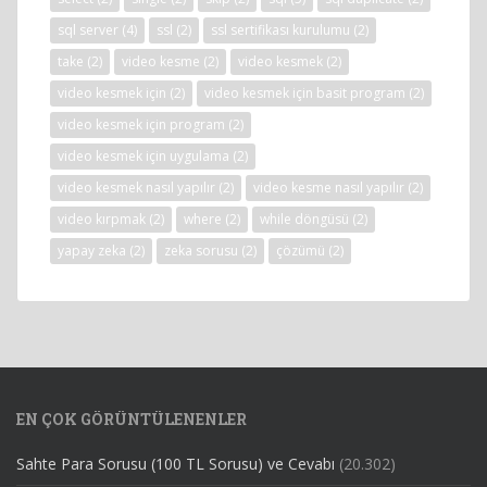
sql server
(4)
ssl
(2)
ssl sertifikası kurulumu
(2)
take
(2)
video kesme
(2)
video kesmek
(2)
video kesmek için
(2)
video kesmek için basit program
(2)
video kesmek için program
(2)
video kesmek için uygulama
(2)
video kesmek nasıl yapılır
(2)
video kesme nasıl yapılır
(2)
video kırpmak
(2)
where
(2)
while döngüsü
(2)
yapay zeka
(2)
zeka sorusu
(2)
çözümü
(2)
EN ÇOK GÖRÜNTÜLENENLER
Sahte Para Sorusu (100 TL Sorusu) ve Cevabı
(20.302)