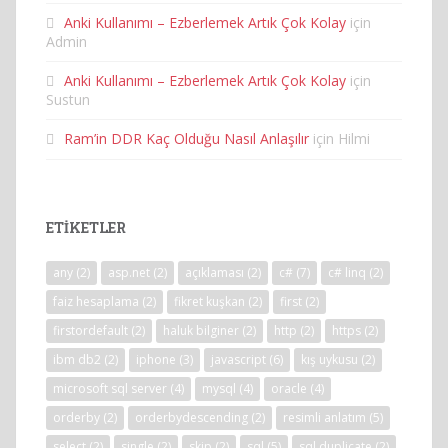
Anki Kullanımı – Ezberlemek Artık Çok Kolay
için
Admin
Anki Kullanımı – Ezberlemek Artık Çok Kolay
için
Sustun
Ram’in DDR Kaç Olduğu Nasıl Anlaşılır
için
Hilmi
ETIKETLER
any
(2)
asp.net
(2)
açıklaması
(2)
c#
(7)
c# linq
(2)
faiz hesaplama
(2)
fikret kuşkan
(2)
first
(2)
firstordefault
(2)
haluk bilginer
(2)
http
(2)
https
(2)
ibm db2
(2)
iphone
(3)
javascript
(6)
kış uykusu
(2)
microsoft sql server
(4)
mysql
(4)
oracle
(4)
orderby
(2)
orderbydescending
(2)
resimli anlatım
(5)
select
(2)
single
(2)
skip
(2)
sql
(5)
sql duplicate
(2)