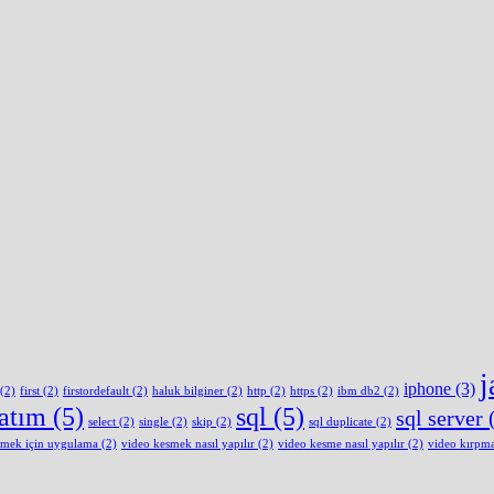
j
iphone
(3)
(2)
first
(2)
firstordefault
(2)
haluk bilginer
(2)
http
(2)
https
(2)
ibm db2
(2)
latım
(5)
sql
(5)
sql server
(
select
(2)
single
(2)
skip
(2)
sql duplicate
(2)
smek için uygulama
(2)
video kesmek nasıl yapılır
(2)
video kesme nasıl yapılır
(2)
video kırpm