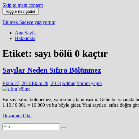
Skip to main content
Toggle navigation
Bitimek
Sadece yazıyorum
Ana Sayfa
Hakkımda
Etiket:
sayı bölü 0 kaçtır
Sayılar Neden Sıfıra Bölünmez
Ekim 27, 2018
Ekim 28, 2018
Admin
Yorum yapın
Bir sayı sıfıra bölünemez, yani sonuç tanımsızdır. Gelin bu yazımda b
1 10 / 0.001 = 10.000 ve bu böyle gider. Yani sayıları, sıfıra doğru git
Devamını Oku
Arama
yap: