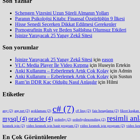
Son Yazılar
Schengen Vizesini Uzun Süreli Almanın Yolları
Paranın Psikolojisi Kitabı: Finansal Özgürlüğün 9 İlkesi
Hisse Senedi Seçerken Dikkat Edilmesi Gerekenler
Pornografinin Ruh ve Beden Sağlığına Olumsuz Etkileri
İşinize Yarayacak 25 Yapay Zekâ Sitesi
Son yorumlar
İşinize Yarayacak 25 Yapay Zekâ Sitesi
için
eason
VLC Media Player İle Video Kırpma
için
Huseyin Ertekin
Anki Kullanımı – Ezberlemek Artık Çok Kolay
için
Admin
Anki Kullanımı – Ezberlemek Artık Çok Kolay
için
Sustun
Ram’in DDR Kaç Olduğu Nasıl Anlaşılır
için
Hilmi
Etiketler
c#
(7)
any
(2)
asp.net
(2)
açıklaması
(2)
c# linq
(2)
faiz hesaplama
(2)
fikret kuşkan
resimli an
mysql
(4)
oracle
(4)
orderby
(2)
orderbydescending
(2)
kesmek için
(2)
video kesmek için basit program
(2)
video kesmek için program
(2)
video ke
En Çok Görüntülenenler