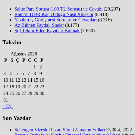
Sahte Para Sorusu (100 TL Sorusu) ve Cevabı
(20.297)
Ram’in DDR Kaç Olduğu Nasıl Anlaşılır
(8.418)
Yazılım İş Görüşmesi Soruları ve Cevapları
(8.316)
Az Bilinen Faydalı Siteler
(8.177)
Sql Tekrar Eden Kayıtları Bulmak
(7.650)
Takvim
Ağustos 2026
P
S
Ç
P
C
C
P
1
2
3
4
5
6
7
8
9
10
11
12
13
14
15
16
17
18
19
20
21
22
23
24
25
26
27
28
29
30
31
« Eyl
Son Yazılar
Schengen Vizesini Uzun Süreli Almanın Yolları
Eylül 4, 2022