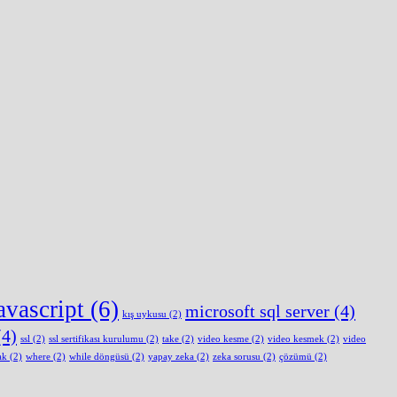
avascript
(6)
microsoft sql server
(4)
kış uykusu
(2)
4)
ssl
(2)
ssl sertifikası kurulumu
(2)
take
(2)
video kesme
(2)
video kesmek
(2)
video
ak
(2)
where
(2)
while döngüsü
(2)
yapay zeka
(2)
zeka sorusu
(2)
çözümü
(2)