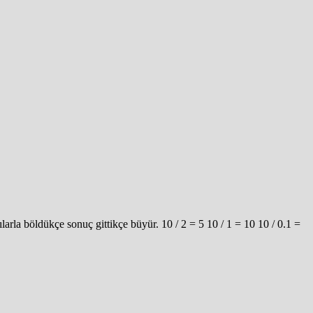
rla böldükçe sonuç gittikçe büyür. 10 / 2 = 5 10 / 1 = 10 10 / 0.1 =