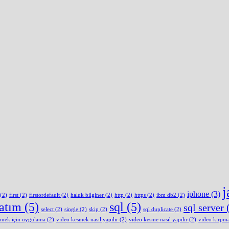
j
iphone
(3)
(2)
first
(2)
firstordefault
(2)
haluk bilginer
(2)
http
(2)
https
(2)
ibm db2
(2)
latım
(5)
sql
(5)
sql server
(
select
(2)
single
(2)
skip
(2)
sql duplicate
(2)
smek için uygulama
(2)
video kesmek nasıl yapılır
(2)
video kesme nasıl yapılır
(2)
video kırpm