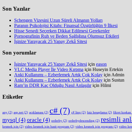
Son Yazılar
Schengen Vizesini Uzun Süreli Almanın Yolları
Paranın Psikolojisi Kitabı: Finansal Özgürlüğün 9 İlkesi
Hisse Senedi Seçerken Dikkat Edilmesi Gerekenler
Pornografinin Ruh ve Beden Sağlığına Olumsuz Etkileri
İşinize Yarayacak 25 Yapay Zekâ Sitesi
Son yorumlar
İşinize Yarayacak 25 Yapay Zekâ Sitesi
için
eason
VLC Media Player İle Video Kırpma
için
Huseyin Ertekin
Anki Kullanımı – Ezberlemek Artık Çok Kolay
için
Admin
Anki Kullanımı – Ezberlemek Artık Çok Kolay
için
Sustun
Ram’in DDR Kaç Olduğu Nasıl Anlaşılır
için
Hilmi
Etiketler
c#
(7)
any
(2)
asp.net
(2)
açıklaması
(2)
c# linq
(2)
faiz hesaplama
(2)
fikret kuşkan
resimli an
mysql
(4)
oracle
(4)
orderby
(2)
orderbydescending
(2)
kesmek için
(2)
video kesmek için basit program
(2)
video kesmek için program
(2)
video ke