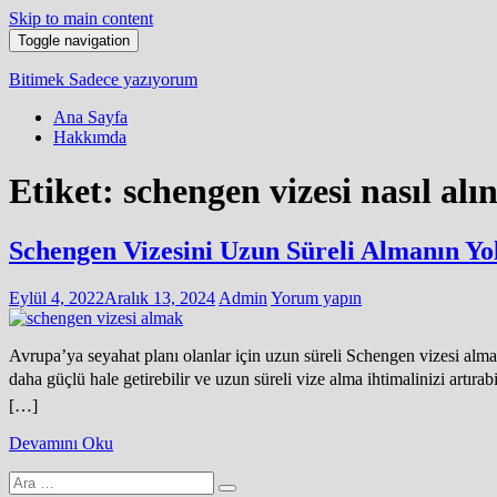
Skip to main content
Toggle navigation
Bitimek
Sadece yazıyorum
Ana Sayfa
Hakkımda
Etiket:
schengen vizesi nasıl alı
Schengen Vizesini Uzun Süreli Almanın Yol
Eylül 4, 2022
Aralık 13, 2024
Admin
Yorum yapın
Avrupa’ya seyahat planı olanlar için uzun süreli Schengen vizesi almak 
daha güçlü hale getirebilir ve uzun süreli vize alma ihtimalinizi artı
[…]
Devamını Oku
Arama