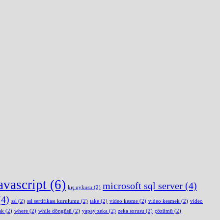
avascript
(6)
microsoft sql server
(4)
kış uykusu
(2)
4)
ssl
(2)
ssl sertifikası kurulumu
(2)
take
(2)
video kesme
(2)
video kesmek
(2)
video
ak
(2)
where
(2)
while döngüsü
(2)
yapay zeka
(2)
zeka sorusu
(2)
çözümü
(2)