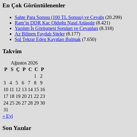
En Çok Görüntülenenler
Sahte Para Sorusu (100 TL Sorusu) ve Cevabı
(20.299)
Ram’in DDR Kaç Olduğu Nasıl Anlaşılır
(8.421)
Yazılım İş Görüşmesi Soruları ve Cevapları
(8.318)
Az Bilinen Faydalı Siteler
(8.177)
Sql Tekrar Eden Kayıtları Bulmak
(7.650)
Takvim
Ağustos 2026
P
S
Ç
P
C
C
P
1
2
3
4
5
6
7
8
9
10
11
12
13
14
15
16
17
18
19
20
21
22
23
24
25
26
27
28
29
30
31
« Eyl
Son Yazılar