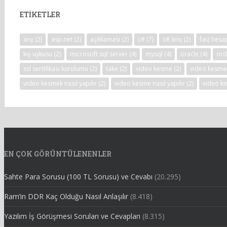
ETIKETLER
any
(2)
asp.net
(2)
açıklaması
(2)
c#
(7)
c# linq
(2)
faiz hes
kış uykusu
(2)
microsoft sql server
(4)
mysql
(4)
oracle
(4)
ord
ssl sertifikası kurulumu
(2)
take
(2)
video kesme
(2)
video kesme
video kesmek nasıl yapılır
(2)
video kesme nasıl yapılır
(2)
video k
EN ÇOK GÖRÜNTÜLENENLER
Sahte Para Sorusu (100 TL Sorusu) ve Cevabı
(20.295)
Ram’in DDR Kaç Olduğu Nasıl Anlaşılır
(8.418)
Yazılım İş Görüşmesi Soruları ve Cevapları
(8.315)