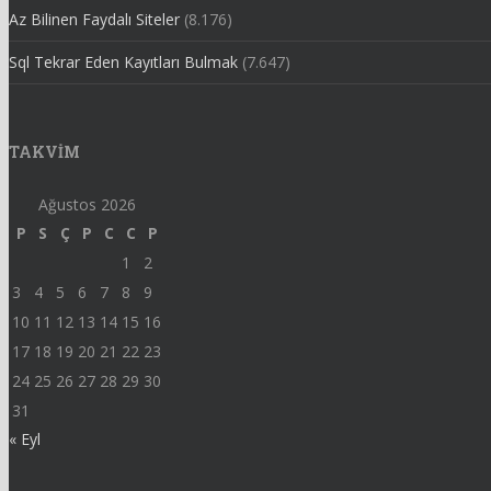
Az Bilinen Faydalı Siteler
(8.176)
Sql Tekrar Eden Kayıtları Bulmak
(7.647)
TAKVIM
Ağustos 2026
P
S
Ç
P
C
C
P
1
2
3
4
5
6
7
8
9
10
11
12
13
14
15
16
17
18
19
20
21
22
23
24
25
26
27
28
29
30
31
« Eyl