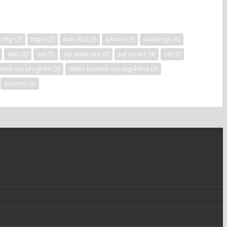
http
(2)
https
(2)
ibm db2
(2)
iphone
(3)
javascript
(6)
skip
(2)
sql
(5)
sql duplicate
(2)
sql server
(4)
ssl
(2)
smek için program
(2)
video kesmek için uygulama
(2)
çözümü
(2)