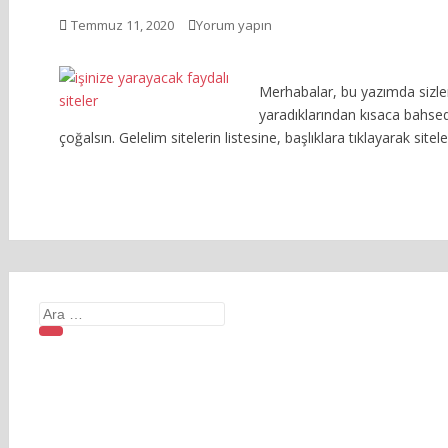
Temmuz 11, 2020
Yorum yapın
Merhabalar, bu yazımda sizlere
yaradıklarından kısaca bahsede
çoğalsın. Gelelim sitelerin listesine, başlıklara tıklayarak sitel
Arama
yap: