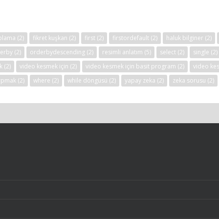
aplama
(2)
fikret kuşkan
(2)
first
(2)
firstordefault
(2)
haluk bilginer
(2)
erby
(2)
orderbydescending
(2)
resimli anlatım
(5)
select
(2)
single
(2)
k
(2)
video kesmek için
(2)
video kesmek için basit program
(2)
video ke
ırpmak
(2)
where
(2)
while döngüsü
(2)
yapay zeka
(2)
zeka sorusu
(2)