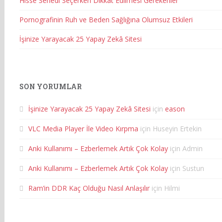
Hisse Senedi Seçerken Dikkat Edilmesi Gerekenler
Pornografinin Ruh ve Beden Sağlığına Olumsuz Etkileri
İşinize Yarayacak 25 Yapay Zekâ Sitesi
SON YORUMLAR
İşinize Yarayacak 25 Yapay Zekâ Sitesi
için
eason
VLC Media Player İle Video Kırpma
için
Huseyin Ertekin
Anki Kullanımı – Ezberlemek Artık Çok Kolay
için
Admin
Anki Kullanımı – Ezberlemek Artık Çok Kolay
için
Sustun
Ram’in DDR Kaç Olduğu Nasıl Anlaşılır
için
Hilmi