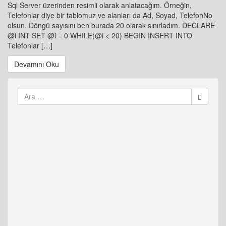
Sql Server üzerinden resimli olarak anlatacağım. Örneğin,
Telefonlar diye bir tablomuz ve alanları da Ad, Soyad, TelefonNo
olsun. Döngü sayısını ben burada 20 olarak sınırladım. DECLARE
@i INT SET @i = 0 WHILE(@i < 20) BEGIN INSERT INTO
Telefonlar […]
Devamını Oku
Arama
yap: