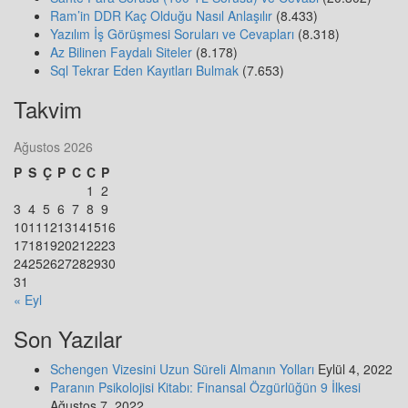
Ram’in DDR Kaç Olduğu Nasıl Anlaşılır
(8.433)
Yazılım İş Görüşmesi Soruları ve Cevapları
(8.318)
Az Bilinen Faydalı Siteler
(8.178)
Sql Tekrar Eden Kayıtları Bulmak
(7.653)
Takvim
Ağustos 2026
P
S
Ç
P
C
C
P
1
2
3
4
5
6
7
8
9
10
11
12
13
14
15
16
17
18
19
20
21
22
23
24
25
26
27
28
29
30
31
« Eyl
Son Yazılar
Schengen Vizesini Uzun Süreli Almanın Yolları
Eylül 4, 2022
Paranın Psikolojisi Kitabı: Finansal Özgürlüğün 9 İlkesi
Ağustos 7, 2022