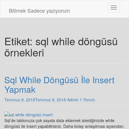
Skip
Toggle n
to
Bitimek
Sadece yazıyorum
main
content
Etiket:
sql while döngüsü
örnekleri
Sql While Döngüsü İle Insert
Yapmak
Temmuz 8, 2018
Temmuz 8, 2018
Admin
1 Yorum
Sql’de tablonuza çok sayıda data eklemek istediğinizde while
döngüsü ile insert yapabilirsiniz. Daha kolay anlaşılması açısından,