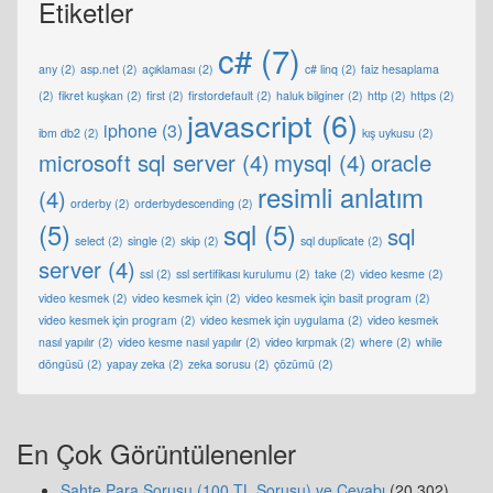
Etiketler
c#
(7)
any
(2)
asp.net
(2)
açıklaması
(2)
c# linq
(2)
faiz hesaplama
(2)
fikret kuşkan
(2)
first
(2)
firstordefault
(2)
haluk bilginer
(2)
http
(2)
https
(2)
javascript
(6)
iphone
(3)
ibm db2
(2)
kış uykusu
(2)
microsoft sql server
(4)
mysql
(4)
oracle
resimli anlatım
(4)
orderby
(2)
orderbydescending
(2)
(5)
sql
(5)
sql
select
(2)
single
(2)
skip
(2)
sql duplicate
(2)
server
(4)
ssl
(2)
ssl sertifikası kurulumu
(2)
take
(2)
video kesme
(2)
video kesmek
(2)
video kesmek için
(2)
video kesmek için basit program
(2)
video kesmek için program
(2)
video kesmek için uygulama
(2)
video kesmek
nasıl yapılır
(2)
video kesme nasıl yapılır
(2)
video kırpmak
(2)
where
(2)
while
döngüsü
(2)
yapay zeka
(2)
zeka sorusu
(2)
çözümü
(2)
En Çok Görüntülenenler
Sahte Para Sorusu (100 TL Sorusu) ve Cevabı
(20.302)