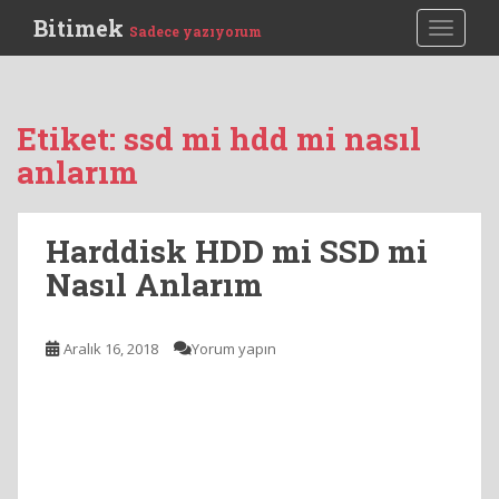
S
Bitimek
TOGGLE
Sadece yazıyorum
k
i
p
t
Etiket:
ssd mi hdd mi nasıl
o
anlarım
m
a
i
Harddisk HDD mi SSD mi
n
c
Nasıl Anlarım
o
n
t
Aralık 16, 2018
Yorum yapın
e
n
t