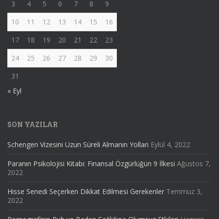
3
4
5
6
7
8
9
10
11
12
13
14
15
16
17
18
19
20
21
22
23
24
25
26
27
28
29
30
31
« Eyl
SON YAZILAR
Schengen Vizesini Uzun Süreli Almanın Yolları
Eylül 4, 2022
Paranın Psikolojisi Kitabı: Finansal Özgürlüğün 9 İlkesi
Ağustos 7,
2022
Hisse Senedi Seçerken Dikkat Edilmesi Gerekenler
Temmuz 3,
2022