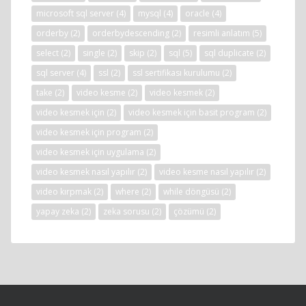
microsoft sql server
(4)
mysql
(4)
oracle
(4)
orderby
(2)
orderbydescending
(2)
resimli anlatım
(5)
select
(2)
single
(2)
skip
(2)
sql
(5)
sql duplicate
(2)
sql server
(4)
ssl
(2)
ssl sertifikası kurulumu
(2)
take
(2)
video kesme
(2)
video kesmek
(2)
video kesmek için
(2)
video kesmek için basit program
(2)
video kesmek için program
(2)
video kesmek için uygulama
(2)
video kesmek nasıl yapılır
(2)
video kesme nasıl yapılır
(2)
video kırpmak
(2)
where
(2)
while döngüsü
(2)
yapay zeka
(2)
zeka sorusu
(2)
çözümü
(2)