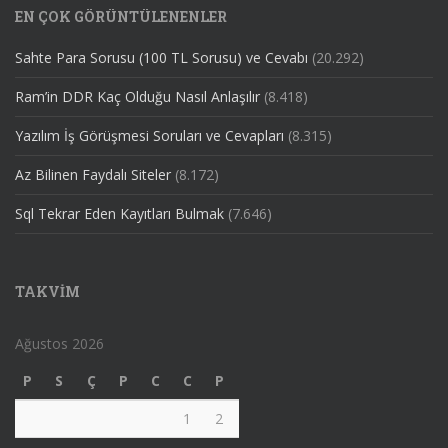
EN ÇOK GÖRÜNTÜLENENLER
Sahte Para Sorusu (100 TL Sorusu) ve Cevabı
(20.292)
Ram’in DDR Kaç Olduğu Nasıl Anlaşılır
(8.418)
Yazılım İş Görüşmesi Soruları ve Cevapları
(8.315)
Az Bilinen Faydalı Siteler
(8.172)
Sql Tekrar Eden Kayıtları Bulmak
(7.646)
TAKVIM
Ağustos 2026
P
S
Ç
P
C
C
P
1
2