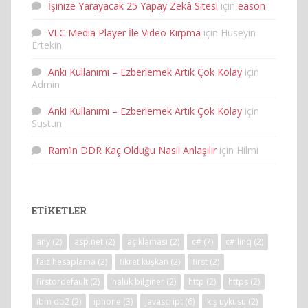
İşinize Yarayacak 25 Yapay Zekâ Sitesi
için
eason
VLC Media Player İle Video Kırpma
için
Huseyin
Ertekin
Anki Kullanımı – Ezberlemek Artık Çok Kolay
için
Admin
Anki Kullanımı – Ezberlemek Artık Çok Kolay
için
Sustun
Ram’in DDR Kaç Olduğu Nasıl Anlaşılır
için
Hilmi
ETIKETLER
any
(2)
asp.net
(2)
açıklaması
(2)
c#
(7)
c# linq
(2)
faiz hesaplama
(2)
fikret kuşkan
(2)
first
(2)
firstordefault
(2)
haluk bilginer
(2)
http
(2)
https
(2)
ibm db2
(2)
iphone
(3)
javascript
(6)
kış uykusu
(2)