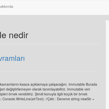
akkımda
le nedir
vramları
kavramlarını kısaca açıklamaya çalışacağım. Immutable Burada
ri değiştirilemeyen olarak tanımlayabiliriz. Immutable veri
tipleri örnek verebiliriz. Şimdi konuyla ilgili küçük bir örnek
; Console.WriteLine(strText); //Çıktı : Deneme string newStr =