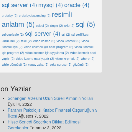
sql server
(4)
mysql
(4)
oracle
(4)
resimli
orderby
(2)
orderbydescending
(2)
anlatım
(5)
sql
(5)
select
(2)
single
(2)
skip
(2)
sql server
(4)
sql duplicate
(2)
ssl
(2)
ssl sertifikası
kurulumu
(2)
take
(2)
video kesme
(2)
video kesmek
(2)
video
kesmek için
(2)
video kesmek için basit program
(2)
video kesmek
için program
(2)
video kesmek için uygulama
(2)
video kesmek nasıl
yapılır
(2)
video kesme nasıl yapılır
(2)
video kırpmak
(2)
where
(2)
while döngüsü
(2)
yapay zeka
(2)
zeka sorusu
(2)
çözümü
(2)
on Yazılar
Schengen Vizesini Uzun Süreli Almanın Yolları
Eylül 4, 2022
Paranın Psikolojisi Kitabı: Finansal Özgürlüğün 9
İlkesi
Ağustos 7, 2022
Hisse Senedi Seçerken Dikkat Edilmesi
Gerekenler
Temmuz 3, 2022