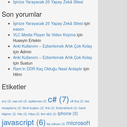
İşinize Yarayacak 25 Yapay Zekâ Sitesi
Son yorumlar
İşinize Yarayacak 25 Yapay Zekâ Sitesi
için
eason
VLC Media Player İle Video Kırpma
için
Huseyin Ertekin
Anki Kullanımı – Ezberlemek Artık Çok Kolay
için
Admin
Anki Kullanımı – Ezberlemek Artık Çok Kolay
için
Sustun
Ram’in DDR Kaç Olduğu Nasıl Anlaşılır
için
Hilmi
Etiketler
c#
(7)
any
(2)
asp.net
(2)
açıklaması
(2)
c# linq
(2)
faiz
hesaplama
(2)
fikret kuşkan
(2)
first
(2)
firstordefault
(2)
haluk
iphone
(3)
bilginer
(2)
http
(2)
https
(2)
ibm db2
(2)
javascript
(6)
microsoft
kış uykusu
(2)