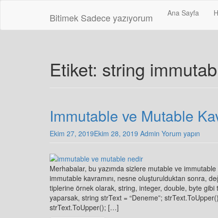
Skip
Ana Sayfa
H
to
Bitimek
Sadece yazıyorum
main
content
Etiket:
string immutab
Immutable ve Mutable Ka
Ekim 27, 2019
Ekim 28, 2019
Admin
Yorum yapın
Merhabalar, bu yazımda sizlere mutable ve immutable 
immutable kavramını, nesne oluşturulduktan sonra, değe
tiplerine örnek olarak, string, integer, double, byte gibi 
yaparsak, string strText = “Deneme”; strText.ToUpper()
strText.ToUpper(); […]