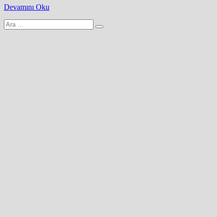
Devamını Oku
Arama
yap: