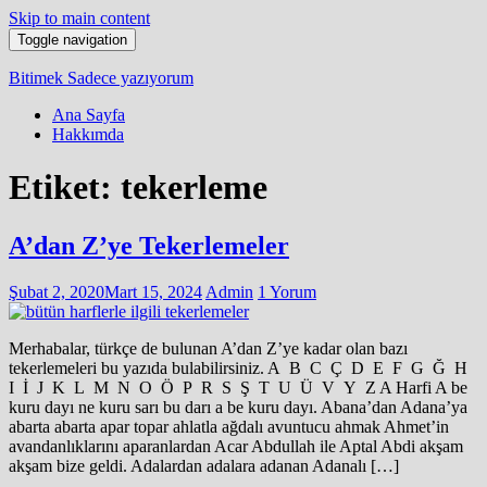
Skip to main content
Toggle navigation
Bitimek
Sadece yazıyorum
Ana Sayfa
Hakkımda
Etiket:
tekerleme
A’dan Z’ye Tekerlemeler
Şubat 2, 2020
Mart 15, 2024
Admin
1 Yorum
Merhabalar, türkçe de bulunan A’dan Z’ye kadar olan bazı
tekerlemeleri bu yazıda bulabilirsiniz. A B C Ç D E F G Ğ H
I İ J K L M N O Ö P R S Ş T U Ü V Y Z A Harfi A be
kuru dayı ne kuru sarı bu darı a be kuru dayı. Abana’dan Adana’ya
abarta abarta apar topar ahlatla ağdalı avuntucu ahmak Ahmet’in
avandanlıklarını aparanlardan Acar Abdullah ile Aptal Abdi akşam
akşam bize geldi. Adalardan adalara adanan Adanalı […]