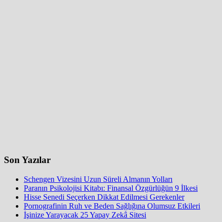
Son Yazılar
Schengen Vizesini Uzun Süreli Almanın Yolları
Paranın Psikolojisi Kitabı: Finansal Özgürlüğün 9 İlkesi
Hisse Senedi Seçerken Dikkat Edilmesi Gerekenler
Pornografinin Ruh ve Beden Sağlığına Olumsuz Etkileri
İşinize Yarayacak 25 Yapay Zekâ Sitesi