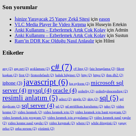
Son yorumlar
İşinize Yarayacak 25 Yapay Zekâ Sitesi
için
eason
VLC Media Player İle Video Kırpma
için
Huseyin Ertekin
Anki Kullanımı – Ezberlemek Artık Çok Kolay
için
Admin
Anki Kullanımı – Ezberlemek Artık Çok Kolay
için
Sustun
Ram’in DDR Kaç Olduğu Nasıl Anlaşılır
için
Hilmi
Etiketler
c#
(7)
any
(2)
asp.net
(2)
açıklaması
(2)
c# linq
(2)
faiz hesaplama
(2)
fikret
kuşkan
(2)
first
(2)
firstordefault
(2)
haluk bilginer
(2)
http
(2)
https
(2)
ibm db2
(2)
javascript
(6)
microsoft sql
iphone
(3)
kış uykusu
(2)
server
(4)
mysql
(4)
oracle
(4)
orderby
(2)
orderbydescending
(2)
resimli anlatım
(5)
sql
(5)
select
(2)
single
(2)
skip
(2)
sql
sql server
(4)
duplicate
(2)
ssl
(2)
ssl sertifikası kurulumu
(2)
take
(2)
video
kesme
(2)
video kesmek
(2)
video kesmek için
(2)
video kesmek için basit program
(2)
video kesmek için program
(2)
video kesmek için uygulama
(2)
video kesmek nasıl yapılır
(2)
video kesme nasıl yapılır
(2)
video kırpmak
(2)
where
(2)
while döngüsü
(2)
yapay
zeka
(2)
zeka sorusu
(2)
çözümü
(2)