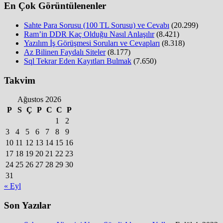
En Çok Görüntülenenler
Sahte Para Sorusu (100 TL Sorusu) ve Cevabı
(20.299)
Ram’in DDR Kaç Olduğu Nasıl Anlaşılır
(8.421)
Yazılım İş Görüşmesi Soruları ve Cevapları
(8.318)
Az Bilinen Faydalı Siteler
(8.177)
Sql Tekrar Eden Kayıtları Bulmak
(7.650)
Takvim
Ağustos 2026
P
S
Ç
P
C
C
P
1
2
3
4
5
6
7
8
9
10
11
12
13
14
15
16
17
18
19
20
21
22
23
24
25
26
27
28
29
30
31
« Eyl
Son Yazılar