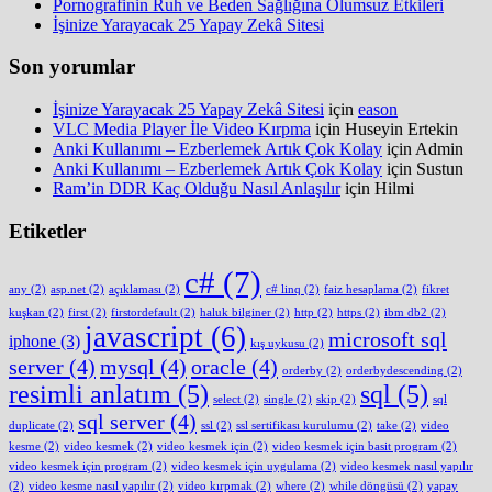
Pornografinin Ruh ve Beden Sağlığına Olumsuz Etkileri
İşinize Yarayacak 25 Yapay Zekâ Sitesi
Son yorumlar
İşinize Yarayacak 25 Yapay Zekâ Sitesi
için
eason
VLC Media Player İle Video Kırpma
için
Huseyin Ertekin
Anki Kullanımı – Ezberlemek Artık Çok Kolay
için
Admin
Anki Kullanımı – Ezberlemek Artık Çok Kolay
için
Sustun
Ram’in DDR Kaç Olduğu Nasıl Anlaşılır
için
Hilmi
Etiketler
c#
(7)
any
(2)
asp.net
(2)
açıklaması
(2)
c# linq
(2)
faiz hesaplama
(2)
fikret
kuşkan
(2)
first
(2)
firstordefault
(2)
haluk bilginer
(2)
http
(2)
https
(2)
ibm db2
(2)
javascript
(6)
microsoft sql
iphone
(3)
kış uykusu
(2)
server
(4)
mysql
(4)
oracle
(4)
orderby
(2)
orderbydescending
(2)
resimli anlatım
(5)
sql
(5)
select
(2)
single
(2)
skip
(2)
sql
sql server
(4)
duplicate
(2)
ssl
(2)
ssl sertifikası kurulumu
(2)
take
(2)
video
kesme
(2)
video kesmek
(2)
video kesmek için
(2)
video kesmek için basit program
(2)
video kesmek için program
(2)
video kesmek için uygulama
(2)
video kesmek nasıl yapılır
(2)
video kesme nasıl yapılır
(2)
video kırpmak
(2)
where
(2)
while döngüsü
(2)
yapay