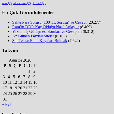
zeka
(2)
zeka sorusu
(2)
çözümü
(2)
En Çok Görüntülenenler
Sahte Para Sorusu (100 TL Sorusu) ve Cevabı
(20.277)
Ram’in DDR Kaç Olduğu Nasıl Anlaşılır
(8.409)
Yazılım İş Görüşmesi Soruları ve Cevapları
(8.312)
Az Bilinen Faydalı Siteler
(8.163)
Sql Tekrar Eden Kayıtları Bulmak
(7.642)
Takvim
Ağustos 2026
P
S
Ç
P
C
C
P
1
2
3
4
5
6
7
8
9
10
11
12
13
14
15
16
17
18
19
20
21
22
23
24
25
26
27
28
29
30
31
« Eyl