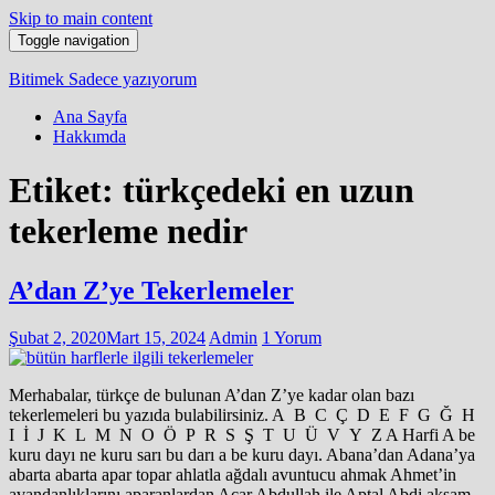
Skip to main content
Toggle navigation
Bitimek
Sadece yazıyorum
Ana Sayfa
Hakkımda
Etiket:
türkçedeki en uzun
tekerleme nedir
A’dan Z’ye Tekerlemeler
Şubat 2, 2020
Mart 15, 2024
Admin
1 Yorum
Merhabalar, türkçe de bulunan A’dan Z’ye kadar olan bazı
tekerlemeleri bu yazıda bulabilirsiniz. A B C Ç D E F G Ğ H
I İ J K L M N O Ö P R S Ş T U Ü V Y Z A Harfi A be
kuru dayı ne kuru sarı bu darı a be kuru dayı. Abana’dan Adana’ya
abarta abarta apar topar ahlatla ağdalı avuntucu ahmak Ahmet’in
avandanlıklarını aparanlardan Acar Abdullah ile Aptal Abdi akşam