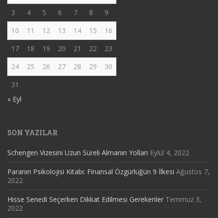
3
4
5
6
7
8
9
10
11
12
13
14
15
16
17
18
19
20
21
22
23
24
25
26
27
28
29
30
31
« Eyl
SON YAZILAR
Schengen Vizesini Uzun Süreli Almanın Yolları
Eylül 4, 2022
Paranın Psikolojisi Kitabı: Finansal Özgürlüğün 9 İlkesi
Ağustos 7,
2022
Hisse Senedi Seçerken Dikkat Edilmesi Gerekenler
Temmuz 3,
2022