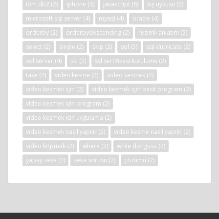
ibm db2
(2)
iphone
(3)
javascript
(6)
kış uykusu
(2)
microsoft sql server
(4)
mysql
(4)
oracle
(4)
orderby
(2)
orderbydescending
(2)
resimli anlatım
(5)
select
(2)
single
(2)
skip
(2)
sql
(5)
sql duplicate
(2)
sql server
(4)
ssl
(2)
ssl sertifikası kurulumu
(2)
take
(2)
video kesme
(2)
video kesmek
(2)
video kesmek için
(2)
video kesmek için basit program
(2)
video kesmek için program
(2)
video kesmek için uygulama
(2)
video kesmek nasıl yapılır
(2)
video kesme nasıl yapılır
(2)
video kırpmak
(2)
where
(2)
while döngüsü
(2)
yapay zeka
(2)
zeka sorusu
(2)
çözümü
(2)