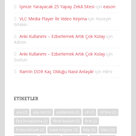
İşinize Yarayacak 25 Yapay Zekâ Sitesi
için
eason
VLC Media Player İle Video Kırpma
için
Huseyin
Ertekin
Anki Kullanımı – Ezberlemek Artık Çok Kolay
için
Admin
Anki Kullanımı – Ezberlemek Artık Çok Kolay
için
Sustun
Ram’in DDR Kaç Olduğu Nasıl Anlaşılır
için
Hilmi
ETIKETLER
any
(2)
asp.net
(2)
açıklaması
(2)
c#
(7)
c# linq
(2)
faiz hesaplama
(2)
fikret kuşkan
(2)
first
(2)
firstordefault
(2)
haluk bilginer
(2)
http
(2)
https
(2)