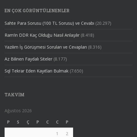
EN ÇOK GÖRÜNTÜLENENLER
Sahte Para Sorusu (100 TL Sorusu) ve Cevabı
(20.297)
Ram’in DDR Kaç Olduğu Nasıl Anlaşılır
(8.418)
Yazılım İş Görüşmesi Soruları ve Cevapları
(8.316)
Az Bilinen Faydalı Siteler
(8.177)
Sql Tekrar Eden Kayıtları Bulmak
(7.650)
TAKVIM
Ağustos 2026
P
S
Ç
P
C
C
P
1
2