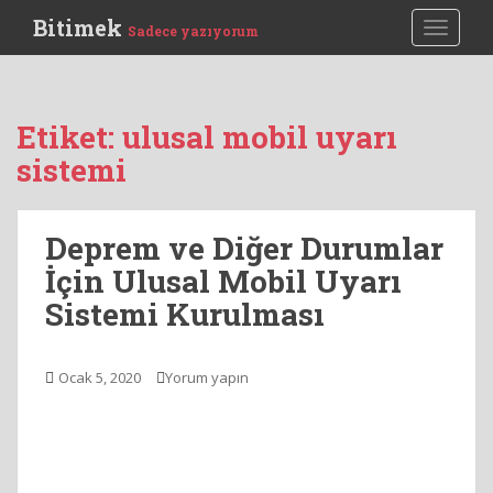
S
Bitimek
TOGGLE
Sadece yazıyorum
k
i
p
t
Etiket:
ulusal mobil uyarı
o
sistemi
m
a
i
Deprem ve Diğer Durumlar
n
c
İçin Ulusal Mobil Uyarı
o
Sistemi Kurulması
n
t
e
Ocak 5, 2020
Yorum yapın
n
t