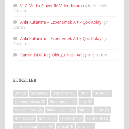
VLC Media Player İle Video Kırpma
için
Huseyin
Ertekin
Anki Kullanımı – Ezberlemek Artık Çok Kolay
için
Admin
Anki Kullanımı – Ezberlemek Artık Çok Kolay
için
Sustun
Ram’in DDR Kaç Olduğu Nasıl Anlaşılır
için
Hilmi
ETIKETLER
any
(2)
asp.net
(2)
açıklaması
(2)
c#
(7)
c# linq
(2)
faiz hesaplama
(2)
fikret kuşkan
(2)
first
(2)
firstordefault
(2)
haluk bilginer
(2)
http
(2)
https
(2)
ibm db2
(2)
iphone
(3)
javascript
(6)
kış uykusu
(2)
microsoft sql server
(4)
mysql
(4)
oracle
(4)