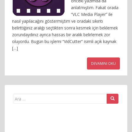
önceki yazımda da
anlatmıştım. Fakat orada
“VLC Media Player” ile
nasıl yapılacağını göstermiştim ve oradaki sıkıntı
belirttiğiniz aralığı seçtikten sonra kesmek için beklemek
zorundaydınız ayrıca hassas bir aralık belirlemek zor
oluyordu. Bugün bu işlemi “VidCutter” isimli açık kaynak
[…]
DEVAMINI OKU
Arama
yap: