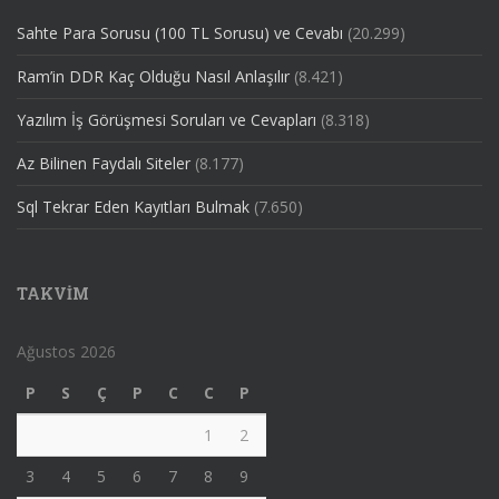
Sahte Para Sorusu (100 TL Sorusu) ve Cevabı
(20.299)
Ram’in DDR Kaç Olduğu Nasıl Anlaşılır
(8.421)
Yazılım İş Görüşmesi Soruları ve Cevapları
(8.318)
Az Bilinen Faydalı Siteler
(8.177)
Sql Tekrar Eden Kayıtları Bulmak
(7.650)
TAKVIM
Ağustos 2026
P
S
Ç
P
C
C
P
1
2
3
4
5
6
7
8
9