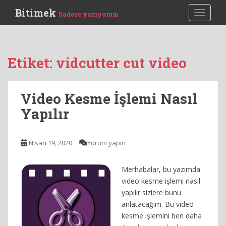
S
Bitimek
TOGGLE
Sadece yazıyorum
k
i
p
t
Etiket:
vidcutter cut video
o
m
a
Video Kesme İşlemi Nasıl
i
Yapılır
n
c
o
Nisan 19, 2020
Yorum yapın
n
t
e
Merhabalar, bu yazımda
n
video kesme işlemi nasıl
t
yapılır sizlere bunu
anlatacağım. Bu video
kesme işlemini ben daha