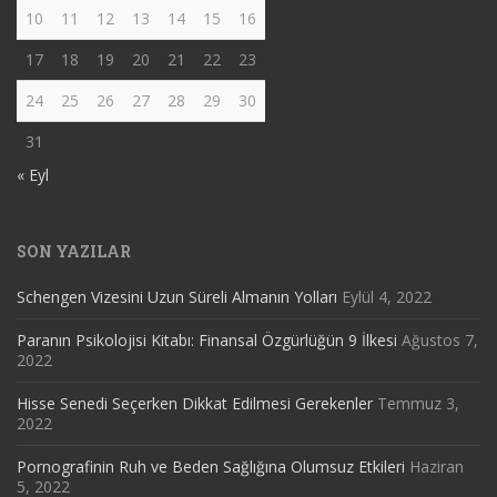
10
11
12
13
14
15
16
17
18
19
20
21
22
23
24
25
26
27
28
29
30
31
« Eyl
SON YAZILAR
Schengen Vizesini Uzun Süreli Almanın Yolları
Eylül 4, 2022
Paranın Psikolojisi Kitabı: Finansal Özgürlüğün 9 İlkesi
Ağustos 7,
2022
Hisse Senedi Seçerken Dikkat Edilmesi Gerekenler
Temmuz 3,
2022
Pornografinin Ruh ve Beden Sağlığına Olumsuz Etkileri
Haziran
5, 2022