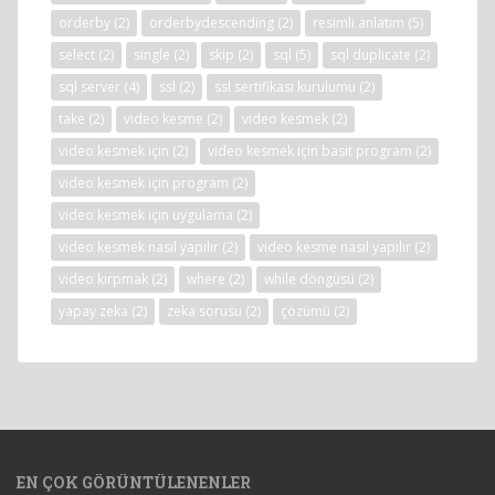
orderby
(2)
orderbydescending
(2)
resimli anlatım
(5)
select
(2)
single
(2)
skip
(2)
sql
(5)
sql duplicate
(2)
sql server
(4)
ssl
(2)
ssl sertifikası kurulumu
(2)
take
(2)
video kesme
(2)
video kesmek
(2)
video kesmek için
(2)
video kesmek için basit program
(2)
video kesmek için program
(2)
video kesmek için uygulama
(2)
video kesmek nasıl yapılır
(2)
video kesme nasıl yapılır
(2)
video kırpmak
(2)
where
(2)
while döngüsü
(2)
yapay zeka
(2)
zeka sorusu
(2)
çözümü
(2)
EN ÇOK GÖRÜNTÜLENENLER