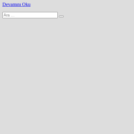
Devamını Oku
Arama
yap: