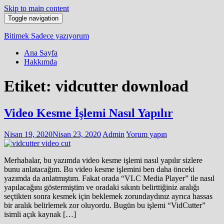
Skip to main content
Toggle navigation
Bitimek
Sadece yazıyorum
Ana Sayfa
Hakkımda
Etiket:
vidcutter download
Video Kesme İşlemi Nasıl Yapılır
Nisan 19, 2020
Nisan 23, 2020
Admin
Yorum yapın
Merhabalar, bu yazımda video kesme işlemi nasıl yapılır sizlere
bunu anlatacağım. Bu video kesme işlemini ben daha önceki
yazımda da anlatmıştım. Fakat orada “VLC Media Player” ile nasıl
yapılacağını göstermiştim ve oradaki sıkıntı belirttiğiniz aralığı
seçtikten sonra kesmek için beklemek zorundaydınız ayrıca hassas
bir aralık belirlemek zor oluyordu. Bugün bu işlemi “VidCutter”
isimli açık kaynak […]