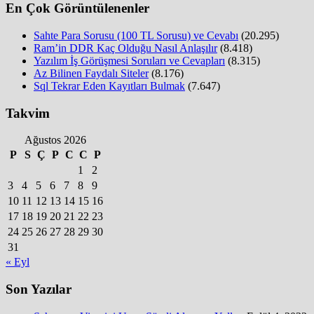
En Çok Görüntülenenler
Sahte Para Sorusu (100 TL Sorusu) ve Cevabı
(20.295)
Ram’in DDR Kaç Olduğu Nasıl Anlaşılır
(8.418)
Yazılım İş Görüşmesi Soruları ve Cevapları
(8.315)
Az Bilinen Faydalı Siteler
(8.176)
Sql Tekrar Eden Kayıtları Bulmak
(7.647)
Takvim
Ağustos 2026
P
S
Ç
P
C
C
P
1
2
3
4
5
6
7
8
9
10
11
12
13
14
15
16
17
18
19
20
21
22
23
24
25
26
27
28
29
30
31
« Eyl
Son Yazılar