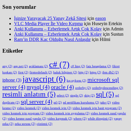
Son yorumlar
İşinize Yarayacak 25 Yapay Zekâ Sitesi
için
eason
VLC Media Player İle Video Kırpma
için
Huseyin Ertekin
Anki Kullanımı – Ezberlemek Artık Çok Kolay
için
Admin
Anki Kullanımı – Ezberlemek Artık Çok Kolay
için
Sustun
Ram’in DDR Kaç Olduğu Nasıl Anlaşılır
için
Hilmi
Etiketler
c#
(7)
any
(2)
asp.net
(2)
açıklaması
(2)
c# linq
(2)
faiz hesaplama
(2)
fikret
kuşkan
(2)
first
(2)
firstordefault
(2)
haluk bilginer
(2)
http
(2)
https
(2)
ibm db2
(2)
javascript
(6)
microsoft sql
iphone
(3)
kış uykusu
(2)
server
(4)
mysql
(4)
oracle
(4)
orderby
(2)
orderbydescending
(2)
resimli anlatım
(5)
sql
(5)
select
(2)
single
(2)
skip
(2)
sql
sql server
(4)
duplicate
(2)
ssl
(2)
ssl sertifikası kurulumu
(2)
take
(2)
video
kesme
(2)
video kesmek
(2)
video kesmek için
(2)
video kesmek için basit program
(2)
video kesmek için program
(2)
video kesmek için uygulama
(2)
video kesmek nasıl yapılır
(2)
video kesme nasıl yapılır
(2)
video kırpmak
(2)
where
(2)
while döngüsü
(2)
yapay
zeka
(2)
zeka sorusu
(2)
çözümü
(2)