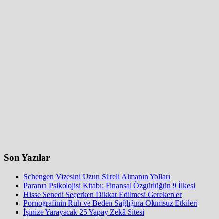
Son Yazılar
Schengen Vizesini Uzun Süreli Almanın Yolları
Paranın Psikolojisi Kitabı: Finansal Özgürlüğün 9 İlkesi
Hisse Senedi Seçerken Dikkat Edilmesi Gerekenler
Pornografinin Ruh ve Beden Sağlığına Olumsuz Etkileri
İşinize Yarayacak 25 Yapay Zekâ Sitesi