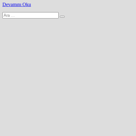
Devamını Oku
Arama
yap: