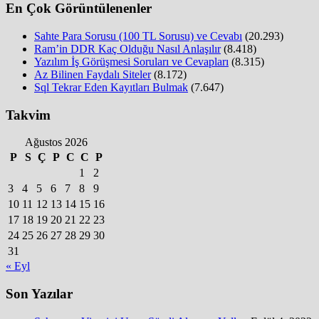
En Çok Görüntülenenler
Sahte Para Sorusu (100 TL Sorusu) ve Cevabı
(20.293)
Ram’in DDR Kaç Olduğu Nasıl Anlaşılır
(8.418)
Yazılım İş Görüşmesi Soruları ve Cevapları
(8.315)
Az Bilinen Faydalı Siteler
(8.172)
Sql Tekrar Eden Kayıtları Bulmak
(7.647)
Takvim
Ağustos 2026
P
S
Ç
P
C
C
P
1
2
3
4
5
6
7
8
9
10
11
12
13
14
15
16
17
18
19
20
21
22
23
24
25
26
27
28
29
30
31
« Eyl
Son Yazılar