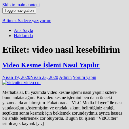
Skip to main content
Toggle navigation
Bitimek
Sadece yazıyorum
Ana Sayfa
Hakkımda
Etiket:
video nasıl kesebilirim
Video Kesme İşlemi Nasıl Yapılır
Nisan 19, 2020
Nisan 23, 2020
Admin
Yorum yapın
Merhabalar, bu yazımda video kesme işlemi nasıl yapılır sizlere
bunu anlatacağım. Bu video kesme işlemini ben daha önceki
yazımda da anlatmıştım. Fakat orada “VLC Media Player” ile nasıl
yapılacağını göstermiştim ve oradaki sıkıntı belirttiğiniz aralığı
seçtikten sonra kesmek için beklemek zorundaydınız ayrıca hassas
bir aralık belirlemek zor oluyordu. Bugün bu işlemi “VidCutter”
isimli açık kaynak […]