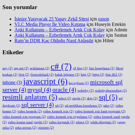
Son yorumlar
İşinize Yarayacak 25 Yapay Zekâ Sitesi
için
eason
VLC Media Player İle Video Kırpma
için
Huseyin Ertekin
Anki Kullanımı – Ezberlemek Artık Çok Kolay
için
Admin
Anki Kullanımı – Ezberlemek Artık Çok Kolay
için
Sustun
Ram’in DDR Kaç Olduğu Nasıl Anlaşılır
için
Hilmi
Etiketler
c#
(7)
any
(2)
asp.net
(2)
açıklaması
(2)
c# linq
(2)
faiz hesaplama
(2)
fikret
kuşkan
(2)
first
(2)
firstordefault
(2)
haluk bilginer
(2)
http
(2)
https
(2)
ibm db2
(2)
javascript
(6)
microsoft sql
iphone
(3)
kış uykusu
(2)
server
(4)
mysql
(4)
oracle
(4)
orderby
(2)
orderbydescending
(2)
resimli anlatım
(5)
sql
(5)
select
(2)
single
(2)
skip
(2)
sql
sql server
(4)
duplicate
(2)
ssl
(2)
ssl sertifikası kurulumu
(2)
take
(2)
video
kesme
(2)
video kesmek
(2)
video kesmek için
(2)
video kesmek için basit program
(2)
video kesmek için program
(2)
video kesmek için uygulama
(2)
video kesmek nasıl yapılır
(2)
video kesme nasıl yapılır
(2)
video kırpmak
(2)
where
(2)
while döngüsü
(2)
yapay
zeka
(2)
zeka sorusu
(2)
çözümü
(2)