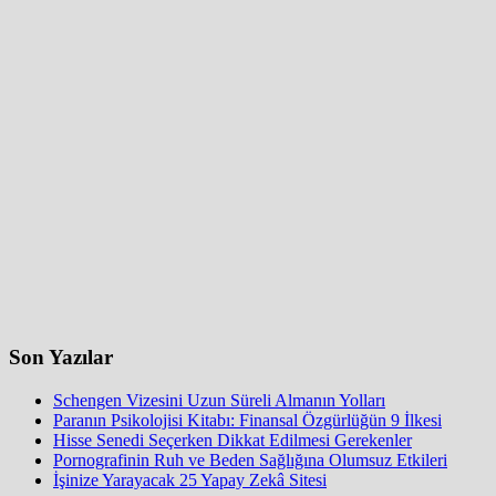
Son Yazılar
Schengen Vizesini Uzun Süreli Almanın Yolları
Paranın Psikolojisi Kitabı: Finansal Özgürlüğün 9 İlkesi
Hisse Senedi Seçerken Dikkat Edilmesi Gerekenler
Pornografinin Ruh ve Beden Sağlığına Olumsuz Etkileri
İşinize Yarayacak 25 Yapay Zekâ Sitesi