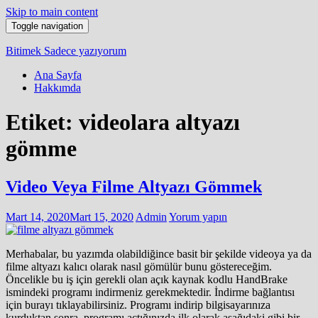
Skip to main content
Toggle navigation
Bitimek
Sadece yazıyorum
Ana Sayfa
Hakkımda
Etiket:
videolara altyazı
gömme
Video Veya Filme Altyazı Gömmek
Mart 14, 2020
Mart 15, 2020
Admin
Yorum yapın
Merhabalar, bu yazımda olabildiğince basit bir şekilde videoya ya da
filme altyazı kalıcı olarak nasıl gömülür bunu göstereceğim.
Öncelikle bu iş için gerekli olan açık kaynak kodlu HandBrake
ismindeki programı indirmeniz gerekmektedir. İndirme bağlantısı
için burayı tıklayabilirsiniz. Programı indirip bilgisayarınıza
kurduktan sonra, programı açtığınızda ilk olarak aşağıdaki gibi bir