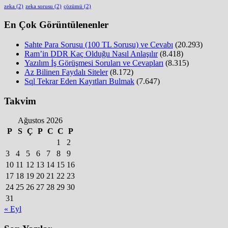
zeka
(2)
zeka sorusu
(2)
çözümü
(2)
En Çok Görüntülenenler
Sahte Para Sorusu (100 TL Sorusu) ve Cevabı
(20.293)
Ram’in DDR Kaç Olduğu Nasıl Anlaşılır
(8.418)
Yazılım İş Görüşmesi Soruları ve Cevapları
(8.315)
Az Bilinen Faydalı Siteler
(8.172)
Sql Tekrar Eden Kayıtları Bulmak
(7.647)
Takvim
Ağustos 2026
P
S
Ç
P
C
C
P
1
2
3
4
5
6
7
8
9
10
11
12
13
14
15
16
17
18
19
20
21
22
23
24
25
26
27
28
29
30
31
« Eyl