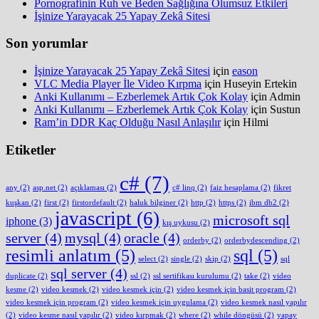
Pornografinin Ruh ve Beden Sağlığına Olumsuz Etkileri
İşinize Yarayacak 25 Yapay Zekâ Sitesi
Son yorumlar
İşinize Yarayacak 25 Yapay Zekâ Sitesi
için
eason
VLC Media Player İle Video Kırpma
için
Huseyin Ertekin
Anki Kullanımı – Ezberlemek Artık Çok Kolay
için
Admin
Anki Kullanımı – Ezberlemek Artık Çok Kolay
için
Sustun
Ram’in DDR Kaç Olduğu Nasıl Anlaşılır
için
Hilmi
Etiketler
c#
(7)
any
(2)
asp.net
(2)
açıklaması
(2)
c# linq
(2)
faiz hesaplama
(2)
fikret
kuşkan
(2)
first
(2)
firstordefault
(2)
haluk bilginer
(2)
http
(2)
https
(2)
ibm db2
(2)
javascript
(6)
microsoft sql
iphone
(3)
kış uykusu
(2)
server
(4)
mysql
(4)
oracle
(4)
orderby
(2)
orderbydescending
(2)
resimli anlatım
(5)
sql
(5)
select
(2)
single
(2)
skip
(2)
sql
sql server
(4)
duplicate
(2)
ssl
(2)
ssl sertifikası kurulumu
(2)
take
(2)
video
kesme
(2)
video kesmek
(2)
video kesmek için
(2)
video kesmek için basit program
(2)
video kesmek için program
(2)
video kesmek için uygulama
(2)
video kesmek nasıl yapılır
(2)
video kesme nasıl yapılır
(2)
video kırpmak
(2)
where
(2)
while döngüsü
(2)
yapay