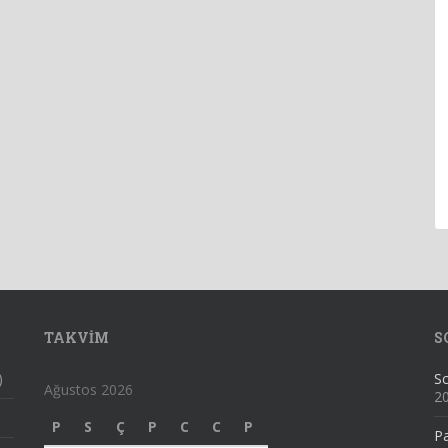
TAKVIM
S
)
Sc
Ağustos 2026
2
P
S
Ç
P
C
C
P
Pa