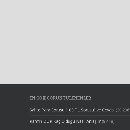
EN ÇOK GÖRÜNTÜLENENLER
Sahte Para Sorusu (100 TL Sorusu) ve Cevabı
(20.296
Ram’in DDR Kaç Olduğu Nasıl Anlaşılır
(8.418)