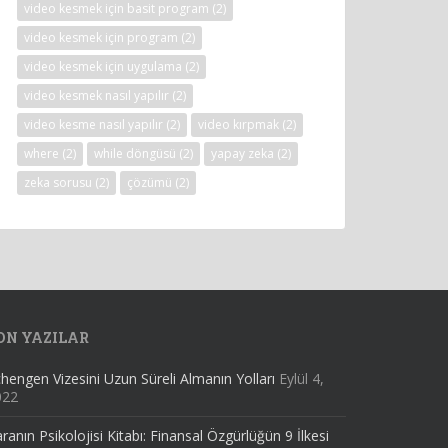
video kesmek için basit program
(2)
video kesmek için program
(2)
video kesmek için uygulama
(2)
video kesmek nasıl yapılır
(2)
video kesme nasıl yapılır
(2)
video kırpmak
(2)
where
(2)
while döngüsü
(2)
yapay zeka
(2)
zeka sorusu
(2)
çözümü
(2)
ON YAZILAR
hengen Vizesini Uzun Süreli Almanın Yolları
Eylül 4,
022
ranın Psikolojisi Kitabı: Finansal Özgürlüğün 9 İlkesi