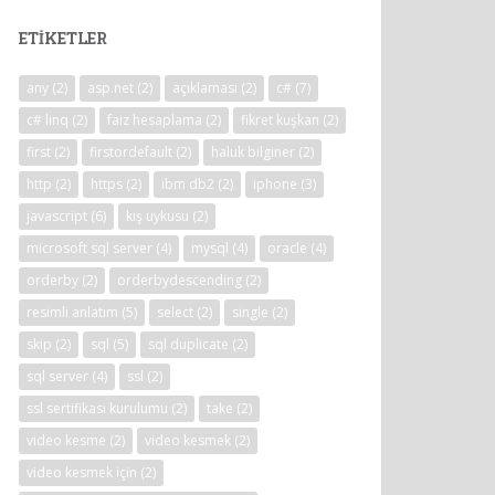
ETIKETLER
any
(2)
asp.net
(2)
açıklaması
(2)
c#
(7)
c# linq
(2)
faiz hesaplama
(2)
fikret kuşkan
(2)
first
(2)
firstordefault
(2)
haluk bilginer
(2)
http
(2)
https
(2)
ibm db2
(2)
iphone
(3)
javascript
(6)
kış uykusu
(2)
microsoft sql server
(4)
mysql
(4)
oracle
(4)
orderby
(2)
orderbydescending
(2)
resimli anlatım
(5)
select
(2)
single
(2)
skip
(2)
sql
(5)
sql duplicate
(2)
sql server
(4)
ssl
(2)
ssl sertifikası kurulumu
(2)
take
(2)
video kesme
(2)
video kesmek
(2)
video kesmek için
(2)