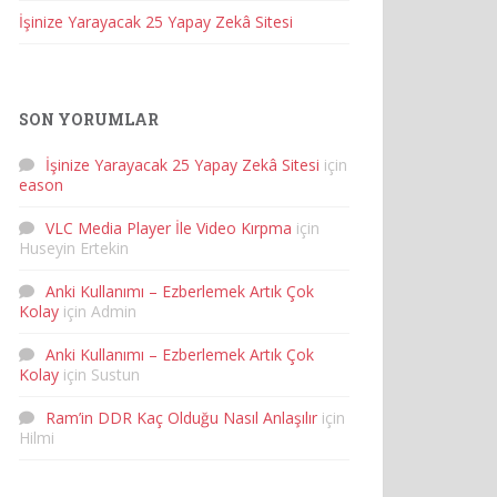
İşinize Yarayacak 25 Yapay Zekâ Sitesi
SON YORUMLAR
İşinize Yarayacak 25 Yapay Zekâ Sitesi
için
eason
VLC Media Player İle Video Kırpma
için
Huseyin Ertekin
Anki Kullanımı – Ezberlemek Artık Çok
Kolay
için
Admin
Anki Kullanımı – Ezberlemek Artık Çok
Kolay
için
Sustun
Ram’in DDR Kaç Olduğu Nasıl Anlaşılır
için
Hilmi