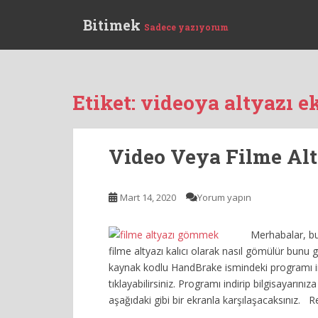
S
Bitimek
k
Sadece yazıyorum
i
p
t
o
Etiket:
videoya altyazı e
m
a
i
Video Veya Filme A
n
c
o
Mart 14, 2020
Yorum yapın
n
t
Merhabalar, bu
e
filme altyazı kalıcı olarak nasıl gömülür bunu g
n
kaynak kodlu HandBrake ismindeki programı in
t
tıklayabilirsiniz. Programı indirip bilgisayarını
aşağıdaki gibi bir ekranla karşılaşacaksınız. 