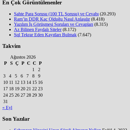
En Çok Görüntülenenler
Sahte Para Sorusu (100 TL Sorusu) ve Cevabı
(20.293)
Ram’in DDR Kaç Olduğu Nasıl Anlaşılır
(8.418)
Yazılım İş Görüşmesi Soruları ve Cevapları
(8.315)
Az Bilinen Faydalı Siteler
(8.172)
Sql Tekrar Eden Kayıtları Bulmak
(7.647)
Takvim
Ağustos 2026
P
S
Ç
P
C
C
P
1
2
3
4
5
6
7
8
9
10
11
12
13
14
15
16
17
18
19
20
21
22
23
24
25
26
27
28
29
30
31
« Eyl
Son Yazılar