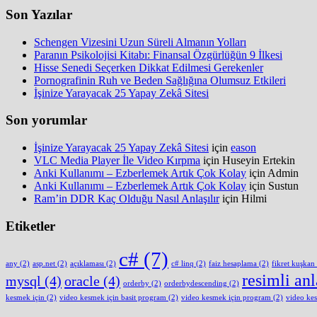
Son Yazılar
Schengen Vizesini Uzun Süreli Almanın Yolları
Paranın Psikolojisi Kitabı: Finansal Özgürlüğün 9 İlkesi
Hisse Senedi Seçerken Dikkat Edilmesi Gerekenler
Pornografinin Ruh ve Beden Sağlığına Olumsuz Etkileri
İşinize Yarayacak 25 Yapay Zekâ Sitesi
Son yorumlar
İşinize Yarayacak 25 Yapay Zekâ Sitesi
için
eason
VLC Media Player İle Video Kırpma
için
Huseyin Ertekin
Anki Kullanımı – Ezberlemek Artık Çok Kolay
için
Admin
Anki Kullanımı – Ezberlemek Artık Çok Kolay
için
Sustun
Ram’in DDR Kaç Olduğu Nasıl Anlaşılır
için
Hilmi
Etiketler
c#
(7)
any
(2)
asp.net
(2)
açıklaması
(2)
c# linq
(2)
faiz hesaplama
(2)
fikret kuşkan
resimli an
mysql
(4)
oracle
(4)
orderby
(2)
orderbydescending
(2)
kesmek için
(2)
video kesmek için basit program
(2)
video kesmek için program
(2)
video ke