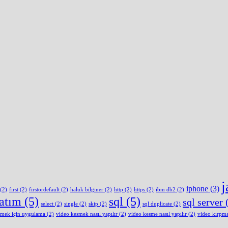
j
iphone
(3)
(2)
first
(2)
firstordefault
(2)
haluk bilginer
(2)
http
(2)
https
(2)
ibm db2
(2)
latım
(5)
sql
(5)
sql server
(
select
(2)
single
(2)
skip
(2)
sql duplicate
(2)
smek için uygulama
(2)
video kesmek nasıl yapılır
(2)
video kesme nasıl yapılır
(2)
video kırpm