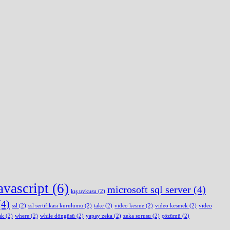
avascript
(6)
microsoft sql server
(4)
kış uykusu
(2)
4)
ssl
(2)
ssl sertifikası kurulumu
(2)
take
(2)
video kesme
(2)
video kesmek
(2)
video
ak
(2)
where
(2)
while döngüsü
(2)
yapay zeka
(2)
zeka sorusu
(2)
çözümü
(2)