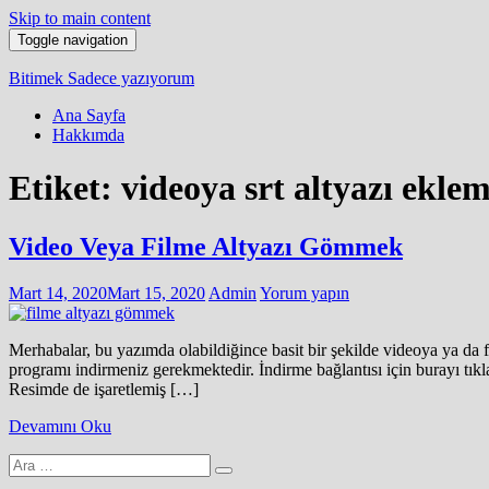
Skip to main content
Toggle navigation
Bitimek
Sadece yazıyorum
Ana Sayfa
Hakkımda
Etiket:
videoya srt altyazı ekle
Video Veya Filme Altyazı Gömmek
Mart 14, 2020
Mart 15, 2020
Admin
Yorum yapın
Merhabalar, bu yazımda olabildiğince basit bir şekilde videoya ya da 
programı indirmeniz gerekmektedir. İndirme bağlantısı için burayı tıkla
Resimde de işaretlemiş […]
Devamını Oku
Arama
yap: