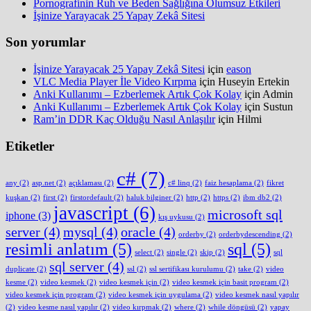
Pornografinin Ruh ve Beden Sağlığına Olumsuz Etkileri
İşinize Yarayacak 25 Yapay Zekâ Sitesi
Son yorumlar
İşinize Yarayacak 25 Yapay Zekâ Sitesi
için
eason
VLC Media Player İle Video Kırpma
için
Huseyin Ertekin
Anki Kullanımı – Ezberlemek Artık Çok Kolay
için
Admin
Anki Kullanımı – Ezberlemek Artık Çok Kolay
için
Sustun
Ram’in DDR Kaç Olduğu Nasıl Anlaşılır
için
Hilmi
Etiketler
c#
(7)
any
(2)
asp.net
(2)
açıklaması
(2)
c# linq
(2)
faiz hesaplama
(2)
fikret
kuşkan
(2)
first
(2)
firstordefault
(2)
haluk bilginer
(2)
http
(2)
https
(2)
ibm db2
(2)
javascript
(6)
microsoft sql
iphone
(3)
kış uykusu
(2)
server
(4)
mysql
(4)
oracle
(4)
orderby
(2)
orderbydescending
(2)
resimli anlatım
(5)
sql
(5)
select
(2)
single
(2)
skip
(2)
sql
sql server
(4)
duplicate
(2)
ssl
(2)
ssl sertifikası kurulumu
(2)
take
(2)
video
kesme
(2)
video kesmek
(2)
video kesmek için
(2)
video kesmek için basit program
(2)
video kesmek için program
(2)
video kesmek için uygulama
(2)
video kesmek nasıl yapılır
(2)
video kesme nasıl yapılır
(2)
video kırpmak
(2)
where
(2)
while döngüsü
(2)
yapay