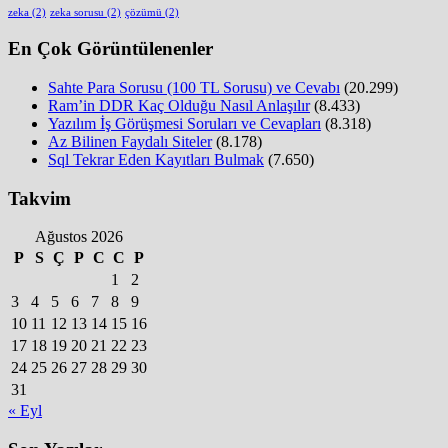
zeka
(2)
zeka sorusu
(2)
çözümü
(2)
En Çok Görüntülenenler
Sahte Para Sorusu (100 TL Sorusu) ve Cevabı
(20.299)
Ram’in DDR Kaç Olduğu Nasıl Anlaşılır
(8.433)
Yazılım İş Görüşmesi Soruları ve Cevapları
(8.318)
Az Bilinen Faydalı Siteler
(8.178)
Sql Tekrar Eden Kayıtları Bulmak
(7.650)
Takvim
Ağustos 2026
P
S
Ç
P
C
C
P
1
2
3
4
5
6
7
8
9
10
11
12
13
14
15
16
17
18
19
20
21
22
23
24
25
26
27
28
29
30
31
« Eyl