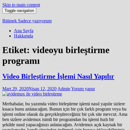
Skip to main content
Toggle navigation
Bitimek
Sadece yazıyorum
Ana Sayfa
Hakkımda
Etiket:
videoyu birleştirme
programı
Video Birleştirme İşlemi Nasıl Yapılır
Mart 29, 2020
Nisan 12, 2020
Admin
Yorum yapın
Merhabalar, bu yazımda video birleştirme işlemi nasıl yapılır sizlere
kısaca bunu anlatacağım. Bunun için bir çok farklı program veya bu
işlemi online olarak da gerçekleştireceğiniz bir çok site mevcut. Ama
ben sizlere avidemux isimli bir programdan bu işlemi hızlı bir
şekilde nasıl yapacağınızı anlatacağım. Avidemux açık kaynak bir
uygulamadır, kendi sitesinden indirmek için buraya tıklayabilirsiniz.