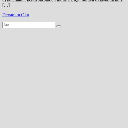
[…]
Devamını Oku
Arama
yap: