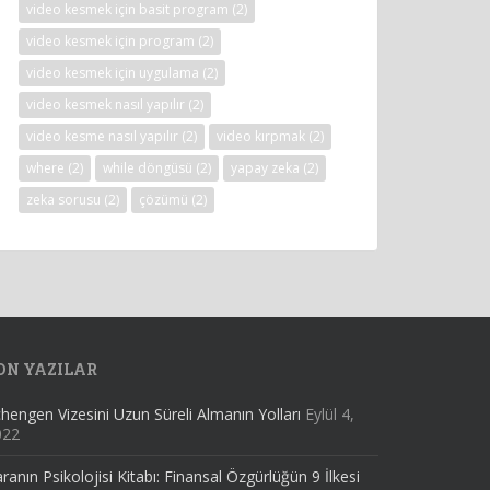
video kesmek için basit program
(2)
video kesmek için program
(2)
video kesmek için uygulama
(2)
video kesmek nasıl yapılır
(2)
video kesme nasıl yapılır
(2)
video kırpmak
(2)
where
(2)
while döngüsü
(2)
yapay zeka
(2)
zeka sorusu
(2)
çözümü
(2)
ON YAZILAR
hengen Vizesini Uzun Süreli Almanın Yolları
Eylül 4,
022
ranın Psikolojisi Kitabı: Finansal Özgürlüğün 9 İlkesi