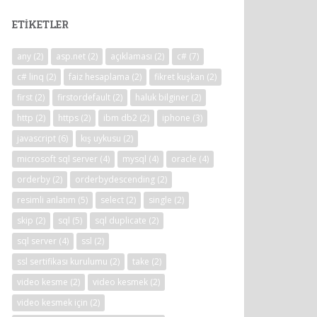
ETIKETLER
any
(2)
asp.net
(2)
açıklaması
(2)
c#
(7)
c# linq
(2)
faiz hesaplama
(2)
fikret kuşkan
(2)
first
(2)
firstordefault
(2)
haluk bilginer
(2)
http
(2)
https
(2)
ibm db2
(2)
iphone
(3)
javascript
(6)
kış uykusu
(2)
microsoft sql server
(4)
mysql
(4)
oracle
(4)
orderby
(2)
orderbydescending
(2)
resimli anlatım
(5)
select
(2)
single
(2)
skip
(2)
sql
(5)
sql duplicate
(2)
sql server
(4)
ssl
(2)
ssl sertifikası kurulumu
(2)
take
(2)
video kesme
(2)
video kesmek
(2)
video kesmek için
(2)