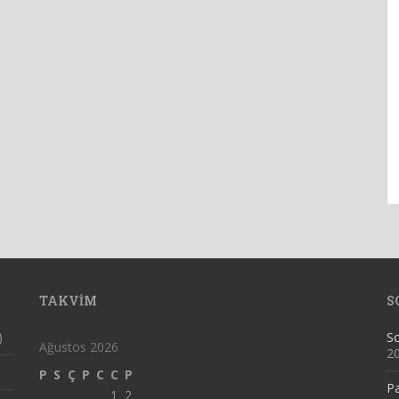
TAKVIM
S
)
Sc
Ağustos 2026
2
P
S
Ç
P
C
C
P
Pa
1
2