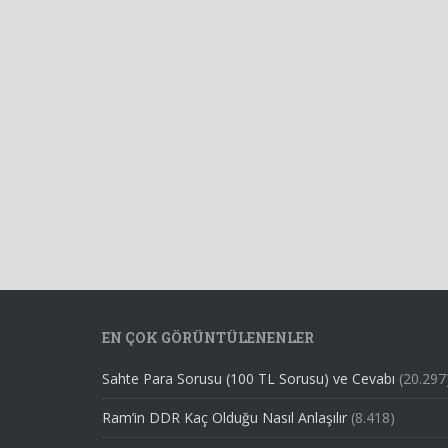
EN ÇOK GÖRÜNTÜLENENLER
Sahte Para Sorusu (100 TL Sorusu) ve Cevabı
(20.297
Ram’in DDR Kaç Olduğu Nasıl Anlaşılır
(8.418)