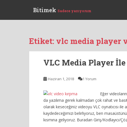
S
Bitimek
k
Sadece yazıyorum
i
p
t
o
Etiket:
vlc media player 
m
a
i
VLC Media Player İl
n
c
o
Haziran 1, 2018
1 Yorum
n
t
Eğer videoları
e
da yazılıma gerek kalmadan çok rahat ve basit bi
n
olarak keseceğiniz videoyu VLC oynatıcısı ile a
t
kaydedeceğimizi belirliyoruz, ben masaüstün
kısmına geliyoruz. Buradan Giriş/Kodlayıcı/Çöz