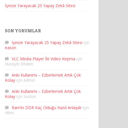
İşinize Yarayacak 25 Yapay Zekâ Sitesi
SON YORUMLAR
İşinize Yarayacak 25 Yapay Zekâ Sitesi
için
eason
VLC Media Player İle Video Kırpma
için
Huseyin Ertekin
Anki Kullanımı – Ezberlemek Artık Çok
Kolay
için
Admin
Anki Kullanımı – Ezberlemek Artık Çok
Kolay
için
Sustun
Ram’in DDR Kaç Olduğu Nasıl Anlaşılır
için
Hilmi