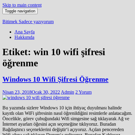
Skip to main content
Toggle navigation
Bitimek
Sadece yazıyorum
Ana Sayfa
Hakkımda
Etiket:
win 10 wifi şifresi
öğrenme
Windows 10 Wifi Şifresi Öğrenme
Nisan 23, 2018
Ocak 30, 2022
Admin
2 Yorum
Bu yazımda sizlere Windows 10 için ihtiyaç duyulması halinde
kayıtlı olan WiFi şifresinin nasıl öğrenildiğini resimlerle anlatacağım.
Öncelikle, görev çubuğundaki Wifi simgesine sağ tıklayarak Ağ ve
İnternet ayarları öğesini açın seçeneğine tıklıyoruz. Buradan
Bağdaştırıcı seçeneklerini değiştir‘i açıyoruz. Açılan pencereden
Wifi ağına sağ tıklayıp Durum‘a geliyoruz, Buradan Kablosuz