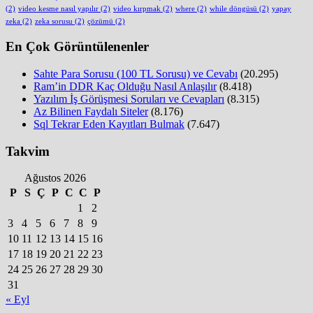
(2)
video kesme nasıl yapılır
(2)
video kırpmak
(2)
where
(2)
while döngüsü
(2)
yapay
zeka
(2)
zeka sorusu
(2)
çözümü
(2)
En Çok Görüntülenenler
Sahte Para Sorusu (100 TL Sorusu) ve Cevabı
(20.295)
Ram’in DDR Kaç Olduğu Nasıl Anlaşılır
(8.418)
Yazılım İş Görüşmesi Soruları ve Cevapları
(8.315)
Az Bilinen Faydalı Siteler
(8.176)
Sql Tekrar Eden Kayıtları Bulmak
(7.647)
Takvim
Ağustos 2026
P
S
Ç
P
C
C
P
1
2
3
4
5
6
7
8
9
10
11
12
13
14
15
16
17
18
19
20
21
22
23
24
25
26
27
28
29
30
31
« Eyl