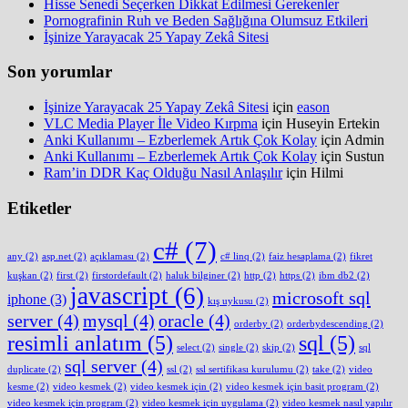
Hisse Senedi Seçerken Dikkat Edilmesi Gerekenler
Pornografinin Ruh ve Beden Sağlığına Olumsuz Etkileri
İşinize Yarayacak 25 Yapay Zekâ Sitesi
Son yorumlar
İşinize Yarayacak 25 Yapay Zekâ Sitesi
için
eason
VLC Media Player İle Video Kırpma
için
Huseyin Ertekin
Anki Kullanımı – Ezberlemek Artık Çok Kolay
için
Admin
Anki Kullanımı – Ezberlemek Artık Çok Kolay
için
Sustun
Ram’in DDR Kaç Olduğu Nasıl Anlaşılır
için
Hilmi
Etiketler
c#
(7)
any
(2)
asp.net
(2)
açıklaması
(2)
c# linq
(2)
faiz hesaplama
(2)
fikret
kuşkan
(2)
first
(2)
firstordefault
(2)
haluk bilginer
(2)
http
(2)
https
(2)
ibm db2
(2)
javascript
(6)
microsoft sql
iphone
(3)
kış uykusu
(2)
server
(4)
mysql
(4)
oracle
(4)
orderby
(2)
orderbydescending
(2)
resimli anlatım
(5)
sql
(5)
select
(2)
single
(2)
skip
(2)
sql
sql server
(4)
duplicate
(2)
ssl
(2)
ssl sertifikası kurulumu
(2)
take
(2)
video
kesme
(2)
video kesmek
(2)
video kesmek için
(2)
video kesmek için basit program
(2)
video kesmek için program
(2)
video kesmek için uygulama
(2)
video kesmek nasıl yapılır