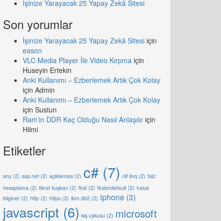
İşinize Yarayacak 25 Yapay Zekâ Sitesi
Son yorumlar
İşinize Yarayacak 25 Yapay Zekâ Sitesi
için
eason
VLC Media Player İle Video Kırpma
için
Huseyin Ertekin
Anki Kullanımı – Ezberlemek Artık Çok Kolay
için
Admin
Anki Kullanımı – Ezberlemek Artık Çok Kolay
için
Sustun
Ram’in DDR Kaç Olduğu Nasıl Anlaşılır
için
Hilmi
Etiketler
c#
(7)
any
(2)
asp.net
(2)
açıklaması
(2)
c# linq
(2)
faiz
hesaplama
(2)
fikret kuşkan
(2)
first
(2)
firstordefault
(2)
haluk
iphone
(3)
bilginer
(2)
http
(2)
https
(2)
ibm db2
(2)
javascript
(6)
microsoft
kış uykusu
(2)