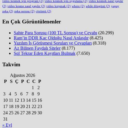
video kesmek için program
(2)
video kesmek için uygulama
(2)
video kesmek nasıl yapılır
(2)
video kesme nasıl yapılır
(2)
video kırpmak
(2)
where
(2)
while döngüsü
(2)
yapay
zeka
(2)
zeka sorusu
(2)
çözümü
(2)
En Çok Görüntülenenler
Sahte Para Sorusu (100 TL Sorusu) ve Cevabı
(20.299)
Ram’in DDR Kaç Olduğu Nasıl Anlaşılır
(8.425)
Yazılım İş Görüşmesi Soruları ve Cevapları
(8.318)
Az Bilinen Faydalı Siteler
(8.177)
Sql Tekrar Eden Kayıtları Bulmak
(7.650)
Takvim
Ağustos 2026
P
S
Ç
P
C
C
P
1
2
3
4
5
6
7
8
9
10
11
12
13
14
15
16
17
18
19
20
21
22
23
24
25
26
27
28
29
30
31
« Eyl