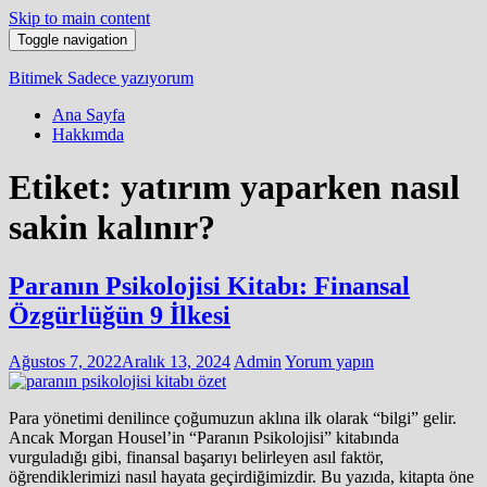
Skip to main content
Toggle navigation
Bitimek
Sadece yazıyorum
Ana Sayfa
Hakkımda
Etiket:
yatırım yaparken nasıl
sakin kalınır?
Paranın Psikolojisi Kitabı: Finansal
Özgürlüğün 9 İlkesi
Ağustos 7, 2022
Aralık 13, 2024
Admin
Yorum yapın
Para yönetimi denilince çoğumuzun aklına ilk olarak “bilgi” gelir.
Ancak Morgan Housel’in “Paranın Psikolojisi” kitabında
vurguladığı gibi, finansal başarıyı belirleyen asıl faktör,
öğrendiklerimizi nasıl hayata geçirdiğimizdir. Bu yazıda, kitapta öne