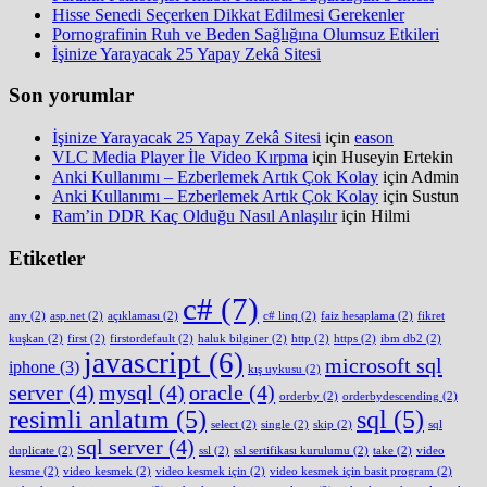
Hisse Senedi Seçerken Dikkat Edilmesi Gerekenler
Pornografinin Ruh ve Beden Sağlığına Olumsuz Etkileri
İşinize Yarayacak 25 Yapay Zekâ Sitesi
Son yorumlar
İşinize Yarayacak 25 Yapay Zekâ Sitesi
için
eason
VLC Media Player İle Video Kırpma
için
Huseyin Ertekin
Anki Kullanımı – Ezberlemek Artık Çok Kolay
için
Admin
Anki Kullanımı – Ezberlemek Artık Çok Kolay
için
Sustun
Ram’in DDR Kaç Olduğu Nasıl Anlaşılır
için
Hilmi
Etiketler
c#
(7)
any
(2)
asp.net
(2)
açıklaması
(2)
c# linq
(2)
faiz hesaplama
(2)
fikret
kuşkan
(2)
first
(2)
firstordefault
(2)
haluk bilginer
(2)
http
(2)
https
(2)
ibm db2
(2)
javascript
(6)
microsoft sql
iphone
(3)
kış uykusu
(2)
server
(4)
mysql
(4)
oracle
(4)
orderby
(2)
orderbydescending
(2)
resimli anlatım
(5)
sql
(5)
select
(2)
single
(2)
skip
(2)
sql
sql server
(4)
duplicate
(2)
ssl
(2)
ssl sertifikası kurulumu
(2)
take
(2)
video
kesme
(2)
video kesmek
(2)
video kesmek için
(2)
video kesmek için basit program
(2)