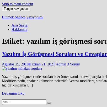
Skip to main content
Toggle navigation
Bitimek
Sadece yazıyorum
Ana Sayfa
Hakkımda
Etiket:
yazılım iş görüşmesi soru
Yazılım İş Görüşmesi Soruları ve Cevaplar
Ağustos 25, 2018
Haziran 21, 2021
Admin
3 Yorum
Yazılım iş görüşmelerinde sorulan bazı örnek soruları cevaplarıyla bir
Modifiers nedir, anahtar kelimeleri nelerdir? Access modifiers, sınıflara
hiç bir kısıtlama […]
Devamını Oku
Arama
yap: