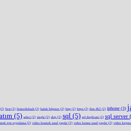
j
iphone
(3)
(2)
first
(2)
firstordefault
(2)
haluk bilginer
(2)
http
(2)
https
(2)
ibm db2
(2)
latım
(5)
sql
(5)
sql server
(
select
(2)
single
(2)
skip
(2)
sql duplicate
(2)
smek için uygulama
(2)
video kesmek nasıl yapılır
(2)
video kesme nasıl yapılır
(2)
video kırpm