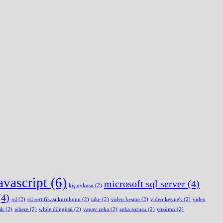
avascript
(6)
microsoft sql server
(4)
kış uykusu
(2)
4)
ssl
(2)
ssl sertifikası kurulumu
(2)
take
(2)
video kesme
(2)
video kesmek
(2)
video
ak
(2)
where
(2)
while döngüsü
(2)
yapay zeka
(2)
zeka sorusu
(2)
çözümü
(2)