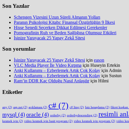
Son Yazılar
Schengen Vizesini Uzun Süreli Almanın Yolları
Paranın Psikolojisi Kitabı: Finansal Özgürlüğün 9 İlkesi
Hisse Senedi Seçerken Dikkat Edilmesi Gerekenler
Pornografinin Ruh ve Beden Sağlığına Olumsuz Etkileri
İşinize Yarayacak 25 Yapay Zekâ Sitesi
Son yorumlar
İşinize Yarayacak 25 Yapay Zekâ Sitesi
için
eason
VLC Media Player İle Video Kırpma
için
Huseyin Ertekin
Anki Kullanımı – Ezberlemek Artık Çok Kolay
için
Admin
Anki Kullanımı – Ezberlemek Artık Çok Kolay
için
Sustun
Ram’in DDR Kaç Olduğu Nasıl Anlaşılır
için
Hilmi
Etiketler
c#
(7)
any
(2)
asp.net
(2)
açıklaması
(2)
c# linq
(2)
faiz hesaplama
(2)
fikret kuşkan
resimli an
mysql
(4)
oracle
(4)
orderby
(2)
orderbydescending
(2)
kesmek için
(2)
video kesmek için basit program
(2)
video kesmek için program
(2)
video ke