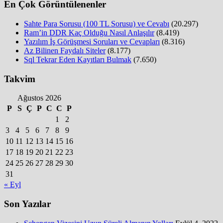
En Çok Görüntülenenler
Sahte Para Sorusu (100 TL Sorusu) ve Cevabı
(20.297)
Ram’in DDR Kaç Olduğu Nasıl Anlaşılır
(8.419)
Yazılım İş Görüşmesi Soruları ve Cevapları
(8.316)
Az Bilinen Faydalı Siteler
(8.177)
Sql Tekrar Eden Kayıtları Bulmak
(7.650)
Takvim
Ağustos 2026
P
S
Ç
P
C
C
P
1
2
3
4
5
6
7
8
9
10
11
12
13
14
15
16
17
18
19
20
21
22
23
24
25
26
27
28
29
30
31
« Eyl
Son Yazılar