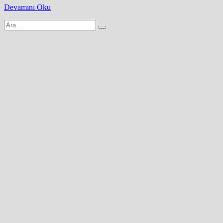
Devamını Oku
Arama
yap: