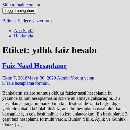
Skip to main content
Toggle navigation
Bitimek
Sadece yazıyorum
Ana Sayfa
Hakkımda
Etiket:
yıllık faiz hesabı
Faiz Nasıl Hesaplanır
Ekim 7, 2018
Mayıs 30, 2020
Admin
Yorum yapın
Bankaların sizlere sunmuş olduğu faizler nasıl hesaplanır, bu
yazımda bunun hesaplamasını sizlere anlatmaya çalışacağım. Bu
hesaplama araçlarını bankaların kendi sitesinde ya da başka diğer
yerlerde rahatlıkla bulabilirsiniz, ama bu hesaplama nasıl olur, kafası
karışanlar için çok basit haliyle sizlere anlatacağım. En basit olarak 3
çeşit faiz hesaplama formülü vardır. Bunlar, Yıllık, Aylık ve Günlük
olarak […]