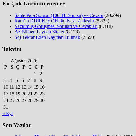
En Çok Görüntülenenler
Sahte Para Sorusu (100 TL Sorusu) ve Cevabı
(20.299)
Ram’in DDR Kaç Olduğu Nasıl Anlaşılır
(8.433)
Yazılım İş Görüşmesi Soruları ve Cevapları
(8.318)
Az Bilinen Faydalı Siteler
(8.178)
Sql Tekrar Eden Kayıtları Bulmak
(7.650)
Takvim
Ağustos 2026
P
S
Ç
P
C
C
P
1
2
3
4
5
6
7
8
9
10
11
12
13
14
15
16
17
18
19
20
21
22
23
24
25
26
27
28
29
30
31
« Eyl
Son Yazılar