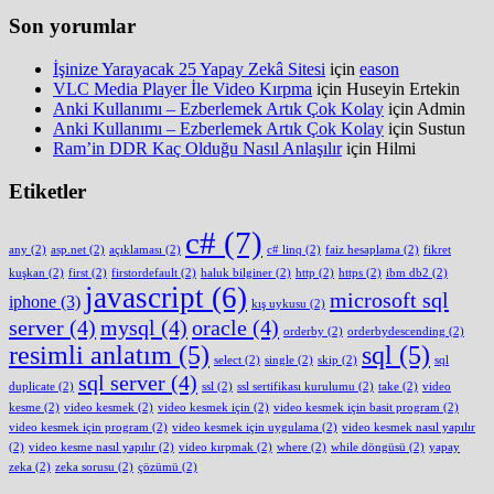
Son yorumlar
İşinize Yarayacak 25 Yapay Zekâ Sitesi
için
eason
VLC Media Player İle Video Kırpma
için
Huseyin Ertekin
Anki Kullanımı – Ezberlemek Artık Çok Kolay
için
Admin
Anki Kullanımı – Ezberlemek Artık Çok Kolay
için
Sustun
Ram’in DDR Kaç Olduğu Nasıl Anlaşılır
için
Hilmi
Etiketler
c#
(7)
any
(2)
asp.net
(2)
açıklaması
(2)
c# linq
(2)
faiz hesaplama
(2)
fikret
kuşkan
(2)
first
(2)
firstordefault
(2)
haluk bilginer
(2)
http
(2)
https
(2)
ibm db2
(2)
javascript
(6)
microsoft sql
iphone
(3)
kış uykusu
(2)
server
(4)
mysql
(4)
oracle
(4)
orderby
(2)
orderbydescending
(2)
resimli anlatım
(5)
sql
(5)
select
(2)
single
(2)
skip
(2)
sql
sql server
(4)
duplicate
(2)
ssl
(2)
ssl sertifikası kurulumu
(2)
take
(2)
video
kesme
(2)
video kesmek
(2)
video kesmek için
(2)
video kesmek için basit program
(2)
video kesmek için program
(2)
video kesmek için uygulama
(2)
video kesmek nasıl yapılır
(2)
video kesme nasıl yapılır
(2)
video kırpmak
(2)
where
(2)
while döngüsü
(2)
yapay
zeka
(2)
zeka sorusu
(2)
çözümü
(2)