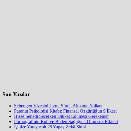
Son Yazılar
Schengen Vizesini Uzun Süreli Almanın Yolları
Paranın Psikolojisi Kitabı: Finansal Özgürlüğün 9 İlkesi
Hisse Senedi Seçerken Dikkat Edilmesi Gerekenler
Pornografinin Ruh ve Beden Sağlığına Olumsuz Etkileri
İşinize Yarayacak 25 Yapay Zekâ Sitesi