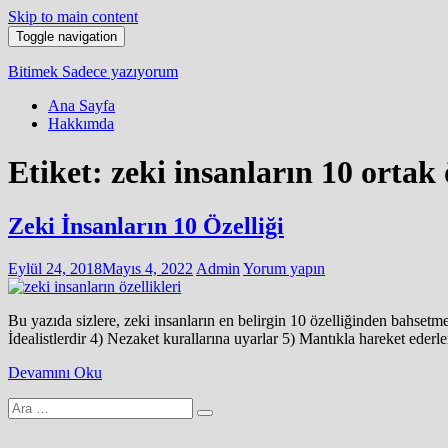
Skip to main content
Toggle navigation
Bitimek
Sadece yazıyorum
Ana Sayfa
Hakkımda
Etiket:
zeki insanların 10 ortak 
Zeki İnsanların 10 Özelliği
Eylül 24, 2018
Mayıs 4, 2022
Admin
Yorum yapın
Bu yazıda sizlere, zeki insanların en belirgin 10 özelliğinden bahsetm
İdealistlerdir 4) Nezaket kurallarına uyarlar 5) Mantıkla hareket eder
Devamını Oku
Arama
yap: