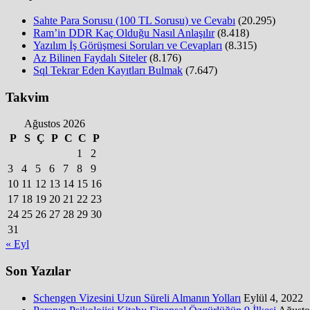
Sahte Para Sorusu (100 TL Sorusu) ve Cevabı
(20.295)
Ram’in DDR Kaç Olduğu Nasıl Anlaşılır
(8.418)
Yazılım İş Görüşmesi Soruları ve Cevapları
(8.315)
Az Bilinen Faydalı Siteler
(8.176)
Sql Tekrar Eden Kayıtları Bulmak
(7.647)
Takvim
Ağustos 2026
P
S
Ç
P
C
C
P
1
2
3
4
5
6
7
8
9
10
11
12
13
14
15
16
17
18
19
20
21
22
23
24
25
26
27
28
29
30
31
« Eyl
Son Yazılar
Schengen Vizesini Uzun Süreli Almanın Yolları
Eylül 4, 2022