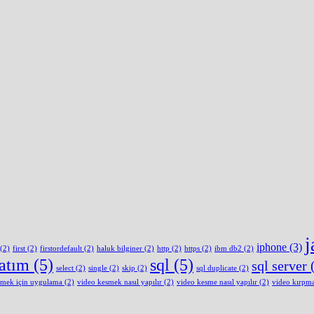
j
iphone
(3)
(2)
first
(2)
firstordefault
(2)
haluk bilginer
(2)
http
(2)
https
(2)
ibm db2
(2)
latım
(5)
sql
(5)
sql server
(
select
(2)
single
(2)
skip
(2)
sql duplicate
(2)
smek için uygulama
(2)
video kesmek nasıl yapılır
(2)
video kesme nasıl yapılır
(2)
video kırpm