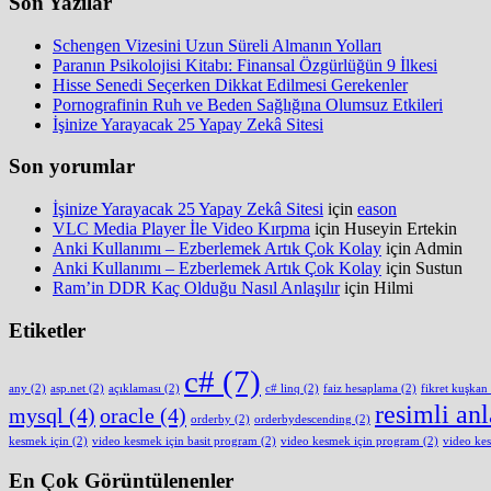
Son Yazılar
Schengen Vizesini Uzun Süreli Almanın Yolları
Paranın Psikolojisi Kitabı: Finansal Özgürlüğün 9 İlkesi
Hisse Senedi Seçerken Dikkat Edilmesi Gerekenler
Pornografinin Ruh ve Beden Sağlığına Olumsuz Etkileri
İşinize Yarayacak 25 Yapay Zekâ Sitesi
Son yorumlar
İşinize Yarayacak 25 Yapay Zekâ Sitesi
için
eason
VLC Media Player İle Video Kırpma
için
Huseyin Ertekin
Anki Kullanımı – Ezberlemek Artık Çok Kolay
için
Admin
Anki Kullanımı – Ezberlemek Artık Çok Kolay
için
Sustun
Ram’in DDR Kaç Olduğu Nasıl Anlaşılır
için
Hilmi
Etiketler
c#
(7)
any
(2)
asp.net
(2)
açıklaması
(2)
c# linq
(2)
faiz hesaplama
(2)
fikret kuşkan
resimli an
mysql
(4)
oracle
(4)
orderby
(2)
orderbydescending
(2)
kesmek için
(2)
video kesmek için basit program
(2)
video kesmek için program
(2)
video ke
En Çok Görüntülenenler