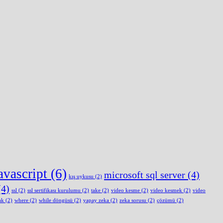
avascript
(6)
microsoft sql server
(4)
kış uykusu
(2)
4)
ssl
(2)
ssl sertifikası kurulumu
(2)
take
(2)
video kesme
(2)
video kesmek
(2)
video
ak
(2)
where
(2)
while döngüsü
(2)
yapay zeka
(2)
zeka sorusu
(2)
çözümü
(2)