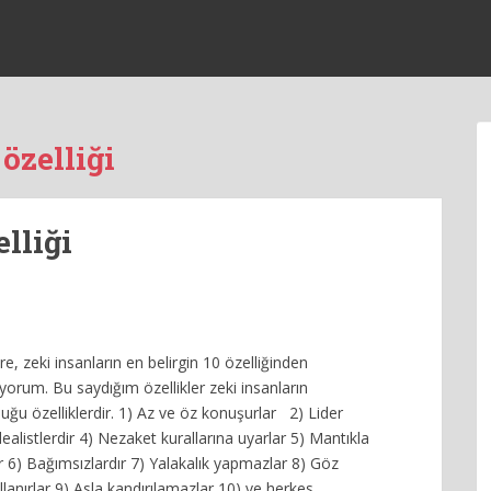
özelliği
lliği
re, zeki insanların en belirgin 10 özelliğinden
yorum. Bu saydığım özellikler zeki insanların
uğu özelliklerdir. 1) Az ve öz konuşurlar 2) Lider
İdealistlerdir 4) Nezaket kurallarına uyarlar 5) Mantıkla
r 6) Bağımsızlardır 7) Yalakalık yapmazlar 8) Göz
kullanırlar 9) Asla kandırılamazlar 10) ve herkes