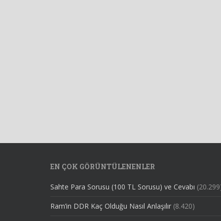
EN ÇOK GÖRÜNTÜLENENLER
Sahte Para Sorusu (100 TL Sorusu) ve Cevabı
(20.299
Ram’in DDR Kaç Olduğu Nasıl Anlaşılır
(8.420)