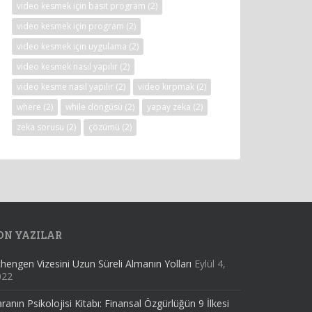
video kesmek için basit program
(2)
video kesmek için program
(2)
video kesmek için uygulama
(2)
video kesmek nasıl yapılır
(2)
video kesme nasıl yapılır
(2)
video kırpmak
(2)
where
(2)
while döngüsü
(2)
yapay zeka
(2)
zeka sorusu
(2)
çözümü
(2)
ON YAZILAR
hengen Vizesini Uzun Süreli Almanın Yolları
Eylül 4,
022
ranın Psikolojisi Kitabı: Finansal Özgürlüğün 9 İlkesi