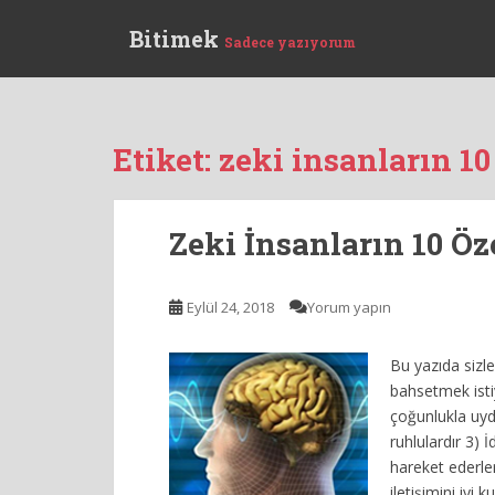
S
Bitimek
k
Sadece yazıyorum
i
p
t
o
Etiket:
zeki insanların 10 
m
a
i
Zeki İnsanların 10 Öze
n
c
o
Eylül 24, 2018
Yorum yapın
n
t
Bu yazıda sizle
e
bahsetmek isti
n
çoğunlukla uyd
t
ruhlulardır 3) 
hareket ederle
iletişimini iyi 