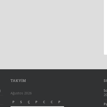
TAKVIM
S
)
Sc
Ağustos 2026
2
P
S
Ç
P
C
C
P
Pa