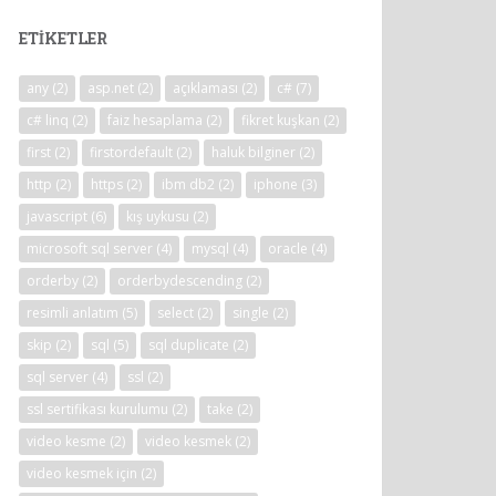
ETIKETLER
any
(2)
asp.net
(2)
açıklaması
(2)
c#
(7)
c# linq
(2)
faiz hesaplama
(2)
fikret kuşkan
(2)
first
(2)
firstordefault
(2)
haluk bilginer
(2)
http
(2)
https
(2)
ibm db2
(2)
iphone
(3)
javascript
(6)
kış uykusu
(2)
microsoft sql server
(4)
mysql
(4)
oracle
(4)
orderby
(2)
orderbydescending
(2)
resimli anlatım
(5)
select
(2)
single
(2)
skip
(2)
sql
(5)
sql duplicate
(2)
sql server
(4)
ssl
(2)
ssl sertifikası kurulumu
(2)
take
(2)
video kesme
(2)
video kesmek
(2)
video kesmek için
(2)