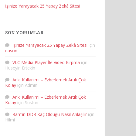
İşinize Yarayacak 25 Yapay Zekâ Sitesi
SON YORUMLAR
İşinize Yarayacak 25 Yapay Zekâ Sitesi
için
eason
VLC Media Player İle Video Kırpma
için
Huseyin Ertekin
Anki Kullanımı – Ezberlemek Artık Çok
Kolay
için
Admin
Anki Kullanımı – Ezberlemek Artık Çok
Kolay
için
Sustun
Ram’in DDR Kaç Olduğu Nasıl Anlaşılır
için
Hilmi