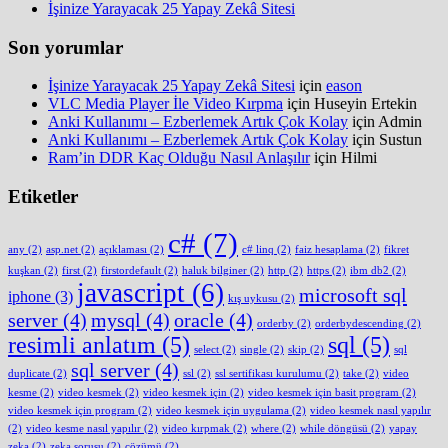
İşinize Yarayacak 25 Yapay Zekâ Sitesi
Son yorumlar
İşinize Yarayacak 25 Yapay Zekâ Sitesi
için
eason
VLC Media Player İle Video Kırpma
için
Huseyin Ertekin
Anki Kullanımı – Ezberlemek Artık Çok Kolay
için
Admin
Anki Kullanımı – Ezberlemek Artık Çok Kolay
için
Sustun
Ram’in DDR Kaç Olduğu Nasıl Anlaşılır
için
Hilmi
Etiketler
c#
(7)
any
(2)
asp.net
(2)
açıklaması
(2)
c# linq
(2)
faiz hesaplama
(2)
fikret
kuşkan
(2)
first
(2)
firstordefault
(2)
haluk bilginer
(2)
http
(2)
https
(2)
ibm db2
(2)
javascript
(6)
microsoft sql
iphone
(3)
kış uykusu
(2)
server
(4)
mysql
(4)
oracle
(4)
orderby
(2)
orderbydescending
(2)
resimli anlatım
(5)
sql
(5)
select
(2)
single
(2)
skip
(2)
sql
sql server
(4)
duplicate
(2)
ssl
(2)
ssl sertifikası kurulumu
(2)
take
(2)
video
kesme
(2)
video kesmek
(2)
video kesmek için
(2)
video kesmek için basit program
(2)
video kesmek için program
(2)
video kesmek için uygulama
(2)
video kesmek nasıl yapılır
(2)
video kesme nasıl yapılır
(2)
video kırpmak
(2)
where
(2)
while döngüsü
(2)
yapay
zeka
(2)
zeka sorusu
(2)
çözümü
(2)