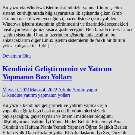
Bu yazımda Windows işletim sisteminizin yanına Linux işletim
sistemi kurduğunuzda bilgisayarınızın ilk açılışında çıkan Grub
ekranını nasıl düzenleyeceğinizi, bazen listede çıkmayabilen
Windows işletim sisteminin görünmesini ve üzerindeki seçenekleri
nasıl ayarlayacağımızı kısaca göstereceğim. Ben burada örnek Linux
işletim sistemini Ubuntu üzerinden gösterip anlatacağım, bu
anlatacaklarım diğer Linux işletim sistemlerin de farklı bir durum
yoksa çalışacaktır. Tabi […]
Devamını Oku
Kendinizi Geliştirmenin ve Yatırım
Yapmanın Bazı Yolları
Mayıs 9, 2021
Mayıs 4, 2022
Admin
Yorum yapın
Bu yazıda kendinizi geliştirmek ve yatırım yapmak için
yapabileceğiniz bazı basit ama etkili yöntemleri sizlerle
paylaşacağım, gayet faydalı ve önemli maddeler olduğunu
düşünüyorum. Vaktini İyi Yönet Hedef Belirle Ertelemeyi Bırak
Gününü ve Haftanı Planla Yemek Yapmayı Öğren Sağlıklı Beslen
Erken Kalk Daha Fazla Seyahat Et Arkadaşlarını İyi Seç Düzenli