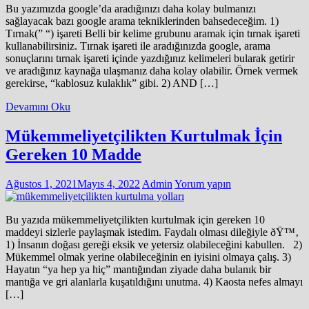
Bu yazımızda google’da aradığınızı daha kolay bulmanızı
sağlayacak bazı google arama tekniklerinden bahsedeceğim. 1)
Tırnak(” “) işareti Belli bir kelime grubunu aramak için tırnak işareti
kullanabilirsiniz. Tırnak işareti ile aradığınızda google, arama
sonuçlarını tırnak işareti içinde yazdığınız kelimeleri bularak getirir
ve aradığınız kaynağa ulaşmanız daha kolay olabilir. Örnek vermek
gerekirse, “kablosuz kulaklık” gibi. 2) AND […]
Devamını Oku
Mükemmeliyetçilikten Kurtulmak İçin
Gereken 10 Madde
Ağustos 1, 2021
Mayıs 4, 2022
Admin
Yorum yapın
Bu yazıda mükemmeliyetçilikten kurtulmak için gereken 10
maddeyi sizlerle paylaşmak istedim. Faydalı olması dileğiyle ðŸ™‚
1) İnsanın doğası gereği eksik ve yetersiz olabileceğini kabullen. 2)
Mükemmel olmak yerine olabileceğinin en iyisini olmaya çalış. 3)
Hayatın “ya hep ya hiç” mantığından ziyade daha bulanık bir
mantığa ve gri alanlarla kuşatıldığını unutma. 4) Kaosta nefes almayı
[…]