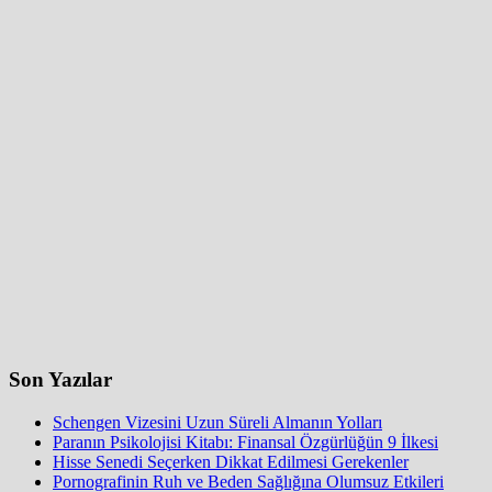
Son Yazılar
Schengen Vizesini Uzun Süreli Almanın Yolları
Paranın Psikolojisi Kitabı: Finansal Özgürlüğün 9 İlkesi
Hisse Senedi Seçerken Dikkat Edilmesi Gerekenler
Pornografinin Ruh ve Beden Sağlığına Olumsuz Etkileri