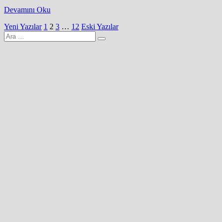
Devamını Oku
Yazı
Yeni Yazılar
1
2
3
…
12
Eski Yazılar
Arama
sayfalaması
yap: