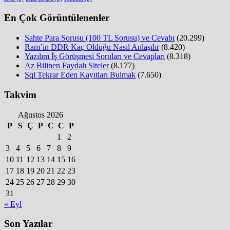
En Çok Görüntülenenler
Sahte Para Sorusu (100 TL Sorusu) ve Cevabı
(20.299)
Ram’in DDR Kaç Olduğu Nasıl Anlaşılır
(8.420)
Yazılım İş Görüşmesi Soruları ve Cevapları
(8.318)
Az Bilinen Faydalı Siteler
(8.177)
Sql Tekrar Eden Kayıtları Bulmak
(7.650)
Takvim
Ağustos 2026
P
S
Ç
P
C
C
P
1
2
3
4
5
6
7
8
9
10
11
12
13
14
15
16
17
18
19
20
21
22
23
24
25
26
27
28
29
30
31
« Eyl
Son Yazılar