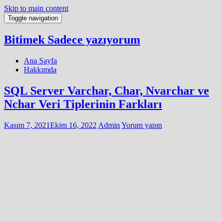
Skip to main content
Toggle navigation
Bitimek
Sadece yazıyorum
Ana Sayfa
Hakkımda
SQL Server Varchar, Char, Nvarchar ve
Nchar Veri Tiplerinin Farkları
Kasım 7, 2021
Ekim 16, 2022
Admin
Yorum yapın