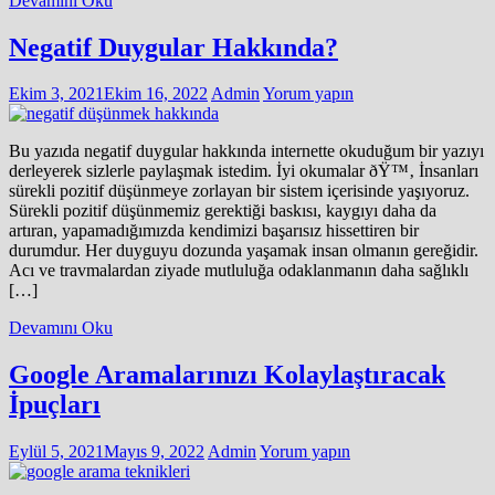
Devamını Oku
Negatif Duygular Hakkında?
Ekim 3, 2021
Ekim 16, 2022
Admin
Yorum yapın
Bu yazıda negatif duygular hakkında internette okuduğum bir yazıyı
derleyerek sizlerle paylaşmak istedim. İyi okumalar ðŸ™‚ İnsanları
sürekli pozitif düşünmeye zorlayan bir sistem içerisinde yaşıyoruz.
Sürekli pozitif düşünmemiz gerektiği baskısı, kaygıyı daha da
artıran, yapamadığımızda kendimizi başarısız hissettiren bir
durumdur. Her duyguyu dozunda yaşamak insan olmanın gereğidir.
Acı ve travmalardan ziyade mutluluğa odaklanmanın daha sağlıklı
[…]
Devamını Oku
Google Aramalarınızı Kolaylaştıracak
İpuçları
Eylül 5, 2021
Mayıs 9, 2022
Admin
Yorum yapın