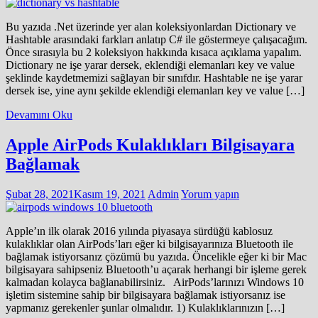
Bu yazıda .Net üzerinde yer alan koleksiyonlardan Dictionary ve
Hashtable arasındaki farkları anlatıp C# ile göstermeye çalışacağım.
Önce sırasıyla bu 2 koleksiyon hakkında kısaca açıklama yapalım.
Dictionary ne işe yarar dersek, eklendiği elemanları key ve value
şeklinde kaydetmemizi sağlayan bir sınıfdır. Hashtable ne işe yarar
dersek ise, yine aynı şekilde eklendiği elemanları key ve value […]
Devamını Oku
Apple AirPods Kulaklıkları Bilgisayara
Bağlamak
Şubat 28, 2021
Kasım 19, 2021
Admin
Yorum yapın
Apple’ın ilk olarak 2016 yılında piyasaya sürdüğü kablosuz
kulaklıklar olan AirPods’ları eğer ki bilgisayarınıza Bluetooth ile
bağlamak istiyorsanız çözümü bu yazıda. Öncelikle eğer ki bir Mac
bilgisayara sahipseniz Bluetooth’u açarak herhangi bir işleme gerek
kalmadan kolayca bağlanabilirsiniz. AirPods’larınızı Windows 10
işletim sistemine sahip bir bilgisayara bağlamak istiyorsanız ise
yapmanız gerekenler şunlar olmalıdır. 1) Kulaklıklarınızın […]