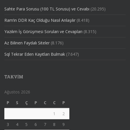
Sahte Para Sorusu (100 TL Sorusu) ve Cevabı
(20.295)
Ram’in DDR Kaç Olduğu Nasıl Anlaşılır
(8.418)
Yazılım İş Görüşmesi Soruları ve Cevapları
(8.315)
Az Bilinen Faydalı Siteler
(8.176)
Sql Tekrar Eden Kayıtları Bulmak
(7.647)
TAKVIM
Ağustos 2026
P
S
Ç
P
C
C
P
1
2
3
4
5
6
7
8
9