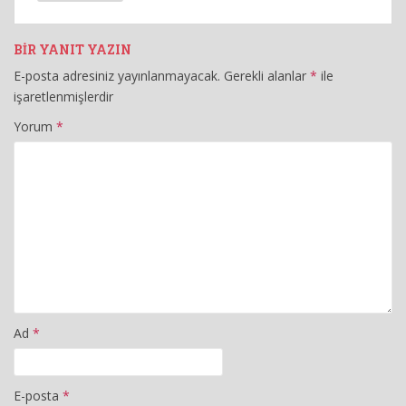
BIR YANIT YAZIN
E-posta adresiniz yayınlanmayacak.
Gerekli alanlar
*
ile
işaretlenmişlerdir
Yorum
*
Ad
*
E-posta
*