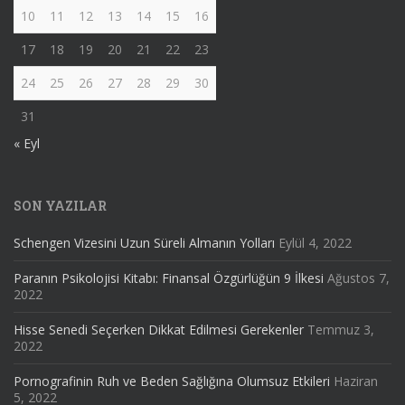
10
11
12
13
14
15
16
17
18
19
20
21
22
23
24
25
26
27
28
29
30
31
« Eyl
SON YAZILAR
Schengen Vizesini Uzun Süreli Almanın Yolları
Eylül 4, 2022
Paranın Psikolojisi Kitabı: Finansal Özgürlüğün 9 İlkesi
Ağustos 7,
2022
Hisse Senedi Seçerken Dikkat Edilmesi Gerekenler
Temmuz 3,
2022
Pornografinin Ruh ve Beden Sağlığına Olumsuz Etkileri
Haziran
5, 2022