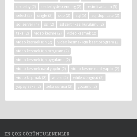
orderby
(2)
orderbydescending
(2)
resimli anlatım
(5)
select
(2)
single
(2)
skip
(2)
sql
(5)
sql duplicate
(2)
sql server
(4)
ssl
(2)
ssl sertifikası kurulumu
(2)
take
(2)
video kesme
(2)
video kesmek
(2)
video kesmek için
(2)
video kesmek için basit program
(2)
video kesmek için program
(2)
video kesmek için uygulama
(2)
video kesmek nasıl yapılır
(2)
video kesme nasıl yapılır
(2)
video kırpmak
(2)
where
(2)
while döngüsü
(2)
yapay zeka
(2)
zeka sorusu
(2)
çözümü
(2)
EN ÇOK GÖRÜNTÜLENENLER