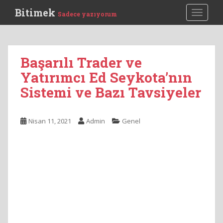
S
Bitimek
TOGGLE
Sadece yazıyorum
k
i
p
t
Başarılı Trader ve
o
Yatırımcı Ed Seykota’nın
m
a
Sistemi ve Bazı Tavsiyeler
i
n
c
Nisan 11, 2021
Admin
Genel
o
n
t
e
n
t