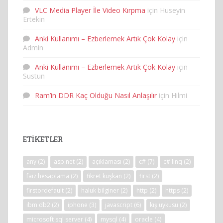
VLC Media Player İle Video Kırpma
için
Huseyin
Ertekin
Anki Kullanımı – Ezberlemek Artık Çok Kolay
için
Admin
Anki Kullanımı – Ezberlemek Artık Çok Kolay
için
Sustun
Ram’in DDR Kaç Olduğu Nasıl Anlaşılır
için
Hilmi
ETIKETLER
any
(2)
asp.net
(2)
açıklaması
(2)
c#
(7)
c# linq
(2)
faiz hesaplama
(2)
fikret kuşkan
(2)
first
(2)
firstordefault
(2)
haluk bilginer
(2)
http
(2)
https
(2)
ibm db2
(2)
iphone
(3)
javascript
(6)
kış uykusu
(2)
microsoft sql server
(4)
mysql
(4)
oracle
(4)