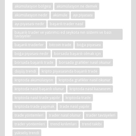
akümülasyon bölgesi
akümülasyon ne demek
akümülasyon nedir
akümüle
ayı piyasası
ayı piyasası nedir
başarılı trader nasıl
başarılı trader ve yatırımcı ed seykota nın sistemi ve bazı
tavsiyeler
başarılı traderler
bitcoin trade
boğa piyasası
boğa piyasası nedir
borsada başarılı olmak için
borsada başarılı trade
borsada grafikler nasıl okunur
düşüş trendi
kripto piyasasında başarılı trade
kriptoda akümülasyon
kriptoda grafikler nasıl okunur
kriptoda nasıl başarılı olunur
kriptoda nasıl kazanırım
kriptoda nasıl trade yapılır
kriptoda trade
kriptoda trade yapmak
trade nasıl yapılır
trade yöntemleri
trader nasıl olunur
trader tavsiyeleri
trader yöntemleri
trend kırılımları
trend takibi
yükseliş trendi