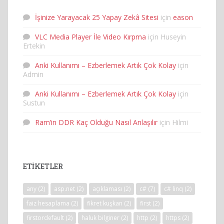
İşinize Yarayacak 25 Yapay Zekâ Sitesi
için
eason
VLC Media Player İle Video Kırpma
için
Huseyin
Ertekin
Anki Kullanımı – Ezberlemek Artık Çok Kolay
için
Admin
Anki Kullanımı – Ezberlemek Artık Çok Kolay
için
Sustun
Ram’in DDR Kaç Olduğu Nasıl Anlaşılır
için
Hilmi
ETIKETLER
any
(2)
asp.net
(2)
açıklaması
(2)
c#
(7)
c# linq
(2)
faiz hesaplama
(2)
fikret kuşkan
(2)
first
(2)
firstordefault
(2)
haluk bilginer
(2)
http
(2)
https
(2)