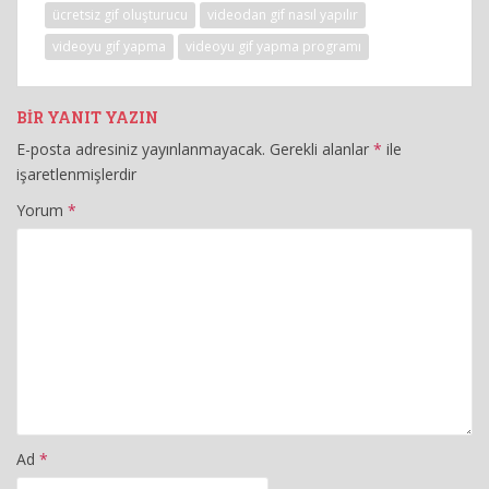
ücretsiz gif oluşturucu
videodan gif nasıl yapılır
videoyu gif yapma
videoyu gif yapma programı
BIR YANIT YAZIN
E-posta adresiniz yayınlanmayacak.
Gerekli alanlar
*
ile
işaretlenmişlerdir
Yorum
*
Ad
*