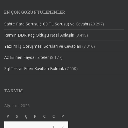
EN ÇOK GÖRÜNTÜLENENLER
Sahte Para Sorusu (100 TL Sorusu) ve Cevabı
(20.297)
Ram’in DDR Kaç Olduğu Nasıl Anlaşılır
(8.419)
Yazılım İş Görüşmesi Soruları ve Cevapları
(8.316)
Az Bilinen Faydalı Siteler
(8.177)
Sql Tekrar Eden Kayıtları Bulmak
(7.650)
TAKVIM
Ağustos 2026
P
S
Ç
P
C
C
P
1
2