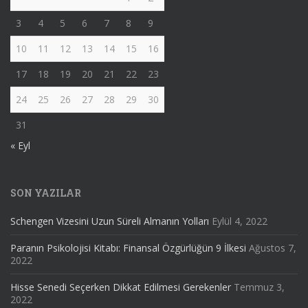
3
4
5
6
7
8
9
10
11
12
13
14
15
16
17
18
19
20
21
22
23
24
25
26
27
28
29
30
31
« Eyl
SON YAZILAR
Schengen Vizesini Uzun Süreli Almanın Yolları
Eylül 4, 2022
Paranın Psikolojisi Kitabı: Finansal Özgürlüğün 9 İlkesi
Ağustos 7,
2022
Hisse Senedi Seçerken Dikkat Edilmesi Gerekenler
Temmuz 3,
2022