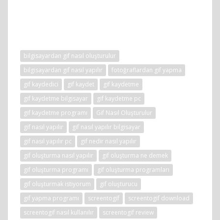
bilgisayardan gif nasıl oluşturulur
bilgisayardan gif nasıl yapılır
fotoğraflardan gif yapma
gif kaydedici
gif kaydet
gif kaydetme
gif kaydetme bilgisayar
gif kaydetme pc
gif kaydetme programı
Gif Nasıl Oluşturulur
gif nasıl yapılır
gif nasıl yapılır bilgisayar
gif nasıl yapılır pc
gif nedir nasıl yapılır
gif oluşturma nasıl yapılır
gif oluşturma ne demek
gif oluşturma programı
gif oluşturma programları
gif oluşturmak istiyorum
gif oluşturucu
gif yapma programı
screentogif
screentogif download
screentogif nasıl kullanılır
screentogif review