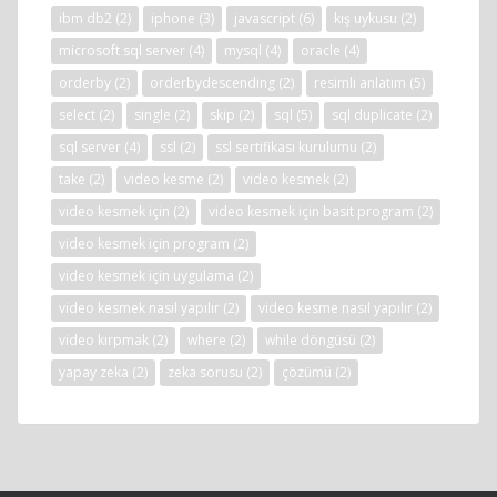
ibm db2
(2)
iphone
(3)
javascript
(6)
kış uykusu
(2)
microsoft sql server
(4)
mysql
(4)
oracle
(4)
orderby
(2)
orderbydescending
(2)
resimli anlatım
(5)
select
(2)
single
(2)
skip
(2)
sql
(5)
sql duplicate
(2)
sql server
(4)
ssl
(2)
ssl sertifikası kurulumu
(2)
take
(2)
video kesme
(2)
video kesmek
(2)
video kesmek için
(2)
video kesmek için basit program
(2)
video kesmek için program
(2)
video kesmek için uygulama
(2)
video kesmek nasıl yapılır
(2)
video kesme nasıl yapılır
(2)
video kırpmak
(2)
where
(2)
while döngüsü
(2)
yapay zeka
(2)
zeka sorusu
(2)
çözümü
(2)