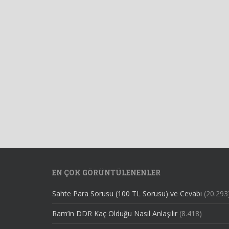
EN ÇOK GÖRÜNTÜLENENLER
Sahte Para Sorusu (100 TL Sorusu) ve Cevabı
(20.293
Ram’in DDR Kaç Olduğu Nasıl Anlaşılır
(8.418)