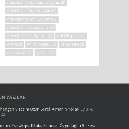
video kesmek için basit program
(2)
video kesmek için program
(2)
video kesmek için uygulama
(2)
video kesmek nasıl yapılır
(2)
video kesme nasıl yapılır
(2)
video kırpmak
(2)
where
(2)
while döngüsü
(2)
yapay zeka
(2)
zeka sorusu
(2)
çözümü
(2)
ON YAZILAR
hengen Vizesini Uzun Süreli Almanın Yolları
Eylül 4,
022
ranın Psikolojisi Kitabı: Finansal Özgürlüğün 9 İlkesi