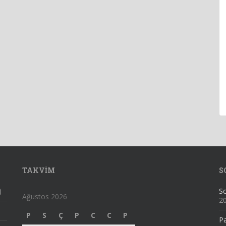
TAKVIM
S
)
Sc
Ağustos 2026
2
P
S
Ç
P
C
C
P
Pa