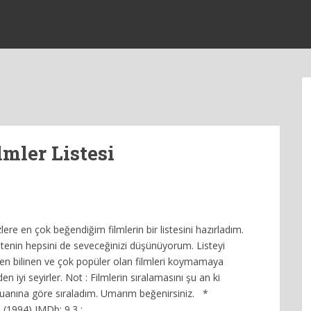
mler Listesi
ere en çok beğendiğim filmlerin bir listesini hazırladım.
istenin hepsini de seveceğinizi düşünüyorum. Listeyi
ten bilinen ve çok popüler olan filmleri koymamaya
en iyi seyirler. Not : Filmlerin sıralamasını şu an ki
uanına göre sıraladım. Umarım beğenirsiniz. *
 (1994) IMDb: 9.3 :