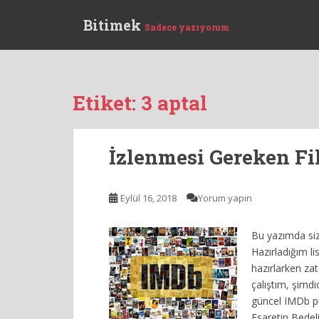
S
Bitimek
k
Sadece yazıyorum
i
p
t
o
Etiket:
3 aptal
m
a
i
İzlenmesi Gereken Fil
n
c
o
Eylül 16, 2018
Yorum yapın
n
t
Bu yazımda sizl
e
Hazırladığım l
n
hazırlarken za
t
çalıştım, şimdid
güncel IMDb p
Esaretin Bedeli