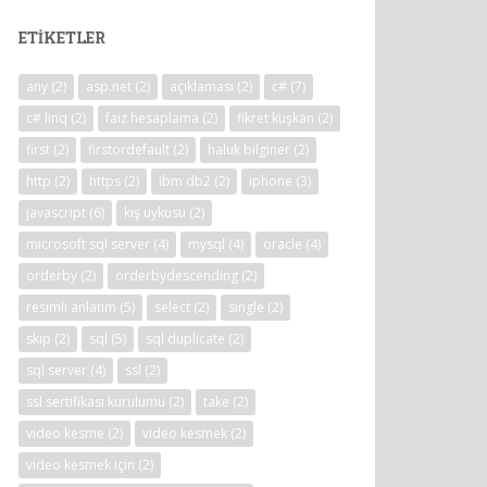
ETIKETLER
any
(2)
asp.net
(2)
açıklaması
(2)
c#
(7)
c# linq
(2)
faiz hesaplama
(2)
fikret kuşkan
(2)
first
(2)
firstordefault
(2)
haluk bilginer
(2)
http
(2)
https
(2)
ibm db2
(2)
iphone
(3)
javascript
(6)
kış uykusu
(2)
microsoft sql server
(4)
mysql
(4)
oracle
(4)
orderby
(2)
orderbydescending
(2)
resimli anlatım
(5)
select
(2)
single
(2)
skip
(2)
sql
(5)
sql duplicate
(2)
sql server
(4)
ssl
(2)
ssl sertifikası kurulumu
(2)
take
(2)
video kesme
(2)
video kesmek
(2)
video kesmek için
(2)