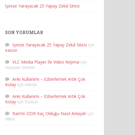
İşinize Yarayacak 25 Yapay Zekâ Sitesi
SON YORUMLAR
İşinize Yarayacak 25 Yapay Zekâ Sitesi
için
eason
VLC Media Player İle Video Kırpma
için
Huseyin Ertekin
Anki Kullanımı – Ezberlemek Artık Çok
Kolay
için
Admin
Anki Kullanımı – Ezberlemek Artık Çok
Kolay
için
Sustun
Ram’in DDR Kaç Olduğu Nasıl Anlaşılır
için
Hilmi