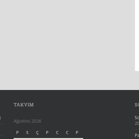
TAKVIM
S
)
Sc
Ağustos 2026
2
P
S
Ç
P
C
C
P
Pa