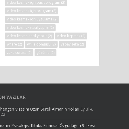
video kesmek için basit program
(2)
video kesmek için program
(2)
video kesmek için uygulama
(2)
video kesmek nasıl yapılır
(2)
video kesme nasıl yapılır
(2)
video kırpmak
(2)
where
(2)
while döngüsü
(2)
yapay zeka
(2)
zeka sorusu
(2)
çözümü
(2)
ON YAZILAR
hengen Vizesini Uzun Süreli Almanın Yolları
Eylül 4,
022
ranın Psikolojisi Kitabı: Finansal Özgürlüğün 9 İlkesi