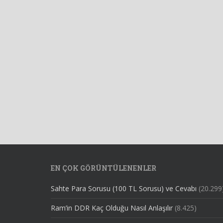
EN ÇOK GÖRÜNTÜLENENLER
Sahte Para Sorusu (100 TL Sorusu) ve Cevabı
(20.299
Ram’in DDR Kaç Olduğu Nasıl Anlaşılır
(8.425)