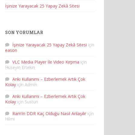
İşinize Yarayacak 25 Yapay Zekâ Sitesi
SON YORUMLAR
İşinize Yarayacak 25 Yapay Zekâ Sitesi
için
eason
VLC Media Player İle Video Kırpma
için
Huseyin Ertekin
Anki Kullanımı – Ezberlemek Artık Çok
Kolay
için
Admin
Anki Kullanımı – Ezberlemek Artık Çok
Kolay
için
Sustun
Ram’in DDR Kaç Olduğu Nasıl Anlaşılır
için
Hilmi