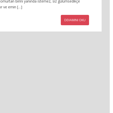
somurtan birini yanında istemez, siz gülümsedikçe
ır ve emin […]
DEVAMINI OKU