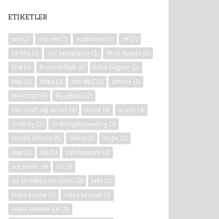
ETIKETLER
any
(2)
asp.net
(2)
açıklaması
(2)
c#
(7)
c# linq
(2)
faiz hesaplama
(2)
fikret kuşkan
(2)
first
(2)
firstordefault
(2)
haluk bilginer
(2)
http
(2)
https
(2)
ibm db2
(2)
iphone
(3)
javascript
(6)
kış uykusu
(2)
microsoft sql server
(4)
mysql
(4)
oracle
(4)
orderby
(2)
orderbydescending
(2)
resimli anlatım
(5)
select
(2)
single
(2)
skip
(2)
sql
(5)
sql duplicate
(2)
sql server
(4)
ssl
(2)
ssl sertifikası kurulumu
(2)
take
(2)
video kesme
(2)
video kesmek
(2)
video kesmek için
(2)