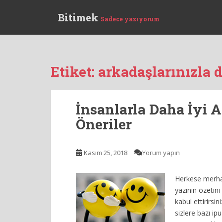
S
Bitimek
k
Sadece yazıyorum
i
p
t
o
Etiket:
arkadaşlarınızla 
m
a
i
İnsanlarla Daha İyi 
n
c
Öneriler
o
n
Kasım 25, 2018
Yorum yapın
t
e
n
Herkese merha
t
yazının özetini
kabul ettirirsin
sizlere bazı i