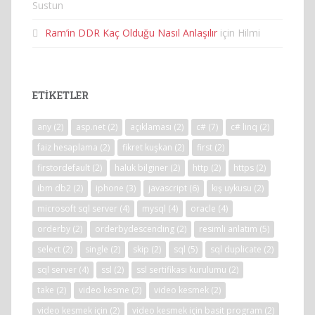
Sustun
Ram’in DDR Kaç Olduğu Nasıl Anlaşılır
için
Hilmi
ETIKETLER
any
(2)
asp.net
(2)
açıklaması
(2)
c#
(7)
c# linq
(2)
faiz hesaplama
(2)
fikret kuşkan
(2)
first
(2)
firstordefault
(2)
haluk bilginer
(2)
http
(2)
https
(2)
ibm db2
(2)
iphone
(3)
javascript
(6)
kış uykusu
(2)
microsoft sql server
(4)
mysql
(4)
oracle
(4)
orderby
(2)
orderbydescending
(2)
resimli anlatım
(5)
select
(2)
single
(2)
skip
(2)
sql
(5)
sql duplicate
(2)
sql server
(4)
ssl
(2)
ssl sertifikası kurulumu
(2)
take
(2)
video kesme
(2)
video kesmek
(2)
video kesmek için
(2)
video kesmek için basit program
(2)