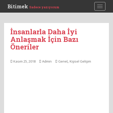
S
Bitimek
TOGGLE
Sadece yazıyorum
k
i
p
t
İnsanlarla Daha İyi
o
Anlaşmak İçin Bazı
m
a
Öneriler
i
n
c
,
Kasım 25, 2018
Admin
Genel
Kişisel Gelişim
o
n
t
e
n
t