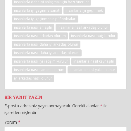
insanlarla daha iyi anlaşmak için bazı öneriler
insanlarla iyi geçinme sanatı
insanlarla iyi geçinmek
insanlarla iyi geçinmenin püf noktaları
insanlarla nasıl anlaşılır
insanlarla nasıl arkadaş olunur
insanlarla nasıl arkadaş olurum
insanlarla nasıl bağ kurulur
insanlarla nasıl daha iyi arkadaş olunur
insanlarla nasıl daha iyi arkadaş olurum
insanlarla nasıl iyi iletişim kurulur
insanlarla nasıl kaynaşılır
insanlarla nasıl samimi olurum
insanlarla nasıl yakın olunur
iyi arkadaş nasıl olunur
BIR YANIT YAZIN
E-posta adresiniz yayınlanmayacak.
Gerekli alanlar
*
ile
işaretlenmişlerdir
Yorum
*