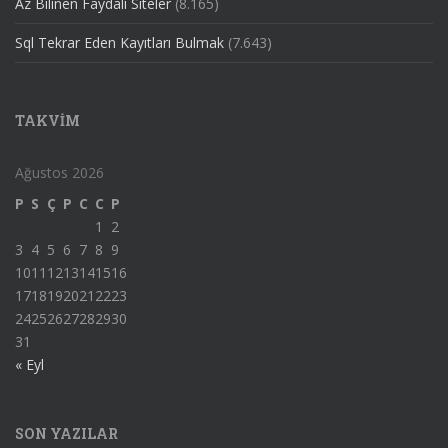
Az Bilinen Faydalı Siteler
(8.165)
Sql Tekrar Eden Kayıtları Bulmak
(7.643)
TAKVIM
Ağustos 2026
P
S
Ç
P
C
C
P
1
2
3
4
5
6
7
8
9
10
11
12
13
14
15
16
17
18
19
20
21
22
23
24
25
26
27
28
29
30
31
« Eyl
SON YAZILAR