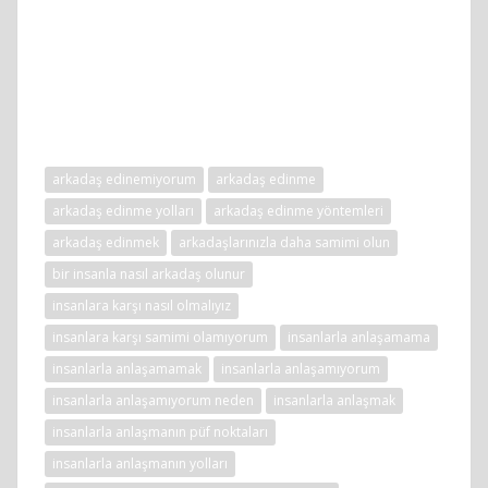
arkadaş edinemiyorum
arkadaş edinme
arkadaş edinme yolları
arkadaş edinme yöntemleri
arkadaş edinmek
arkadaşlarınızla daha samimi olun
bir insanla nasıl arkadaş olunur
insanlara karşı nasıl olmalıyız
insanlara karşı samimi olamıyorum
insanlarla anlaşamama
insanlarla anlaşamamak
insanlarla anlaşamıyorum
insanlarla anlaşamıyorum neden
insanlarla anlaşmak
insanlarla anlaşmanın püf noktaları
insanlarla anlaşmanın yolları