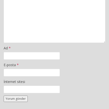
Ad
*
E-posta
*
İnternet sitesi