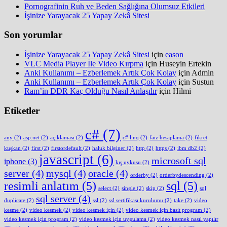
Pornografinin Ruh ve Beden Sağlığına Olumsuz Etkileri
İşinize Yarayacak 25 Yapay Zekâ Sitesi
Son yorumlar
İşinize Yarayacak 25 Yapay Zekâ Sitesi
için
eason
VLC Media Player İle Video Kırpma
için
Huseyin Ertekin
Anki Kullanımı – Ezberlemek Artık Çok Kolay
için
Admin
Anki Kullanımı – Ezberlemek Artık Çok Kolay
için
Sustun
Ram’in DDR Kaç Olduğu Nasıl Anlaşılır
için
Hilmi
Etiketler
c#
(7)
any
(2)
asp.net
(2)
açıklaması
(2)
c# linq
(2)
faiz hesaplama
(2)
fikret
kuşkan
(2)
first
(2)
firstordefault
(2)
haluk bilginer
(2)
http
(2)
https
(2)
ibm db2
(2)
javascript
(6)
microsoft sql
iphone
(3)
kış uykusu
(2)
server
(4)
mysql
(4)
oracle
(4)
orderby
(2)
orderbydescending
(2)
resimli anlatım
(5)
sql
(5)
select
(2)
single
(2)
skip
(2)
sql
sql server
(4)
duplicate
(2)
ssl
(2)
ssl sertifikası kurulumu
(2)
take
(2)
video
kesme
(2)
video kesmek
(2)
video kesmek için
(2)
video kesmek için basit program
(2)
video kesmek için program
(2)
video kesmek için uygulama
(2)
video kesmek nasıl yapılır