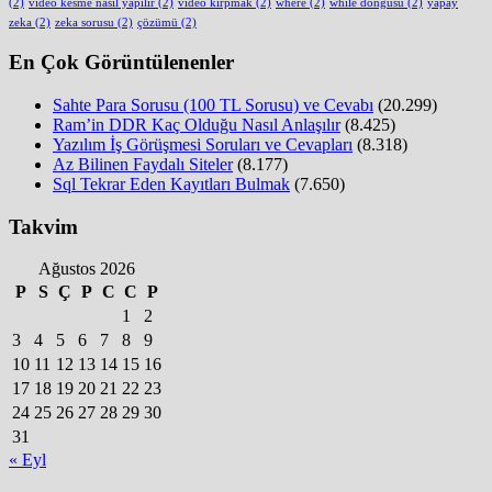
(2)
video kesme nasıl yapılır
(2)
video kırpmak
(2)
where
(2)
while döngüsü
(2)
yapay
zeka
(2)
zeka sorusu
(2)
çözümü
(2)
En Çok Görüntülenenler
Sahte Para Sorusu (100 TL Sorusu) ve Cevabı
(20.299)
Ram’in DDR Kaç Olduğu Nasıl Anlaşılır
(8.425)
Yazılım İş Görüşmesi Soruları ve Cevapları
(8.318)
Az Bilinen Faydalı Siteler
(8.177)
Sql Tekrar Eden Kayıtları Bulmak
(7.650)
Takvim
Ağustos 2026
P
S
Ç
P
C
C
P
1
2
3
4
5
6
7
8
9
10
11
12
13
14
15
16
17
18
19
20
21
22
23
24
25
26
27
28
29
30
31
« Eyl