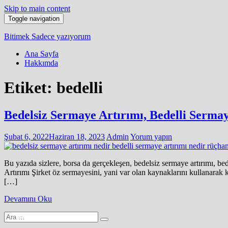
Skip to main content
Toggle navigation
Bitimek
Sadece yazıyorum
Ana Sayfa
Hakkımda
Etiket:
bedelli
Bedelsiz Sermaye Artırımı, Bedelli Serma
Şubat 6, 2022
Haziran 18, 2023
Admin
Yorum yapın
Bu yazıda sizlere, borsa da gerçekleşen, bedelsiz sermaye artırımı, be
Artırımı Şirket öz sermayesini, yani var olan kaynaklarını kullanarak 
[…]
Devamını Oku
Arama
yap: