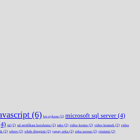
avascript
(6)
microsoft sql server
(4)
kış uykusu
(2)
4)
ssl
(2)
ssl sertifikası kurulumu
(2)
take
(2)
video kesme
(2)
video kesmek
(2)
video
ak
(2)
where
(2)
while döngüsü
(2)
yapay zeka
(2)
zeka sorusu
(2)
çözümü
(2)