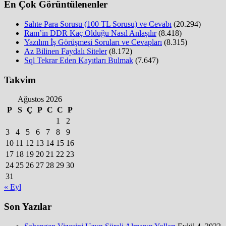
En Çok Görüntülenenler
Sahte Para Sorusu (100 TL Sorusu) ve Cevabı
(20.294)
Ram’in DDR Kaç Olduğu Nasıl Anlaşılır
(8.418)
Yazılım İş Görüşmesi Soruları ve Cevapları
(8.315)
Az Bilinen Faydalı Siteler
(8.172)
Sql Tekrar Eden Kayıtları Bulmak
(7.647)
Takvim
Ağustos 2026
P
S
Ç
P
C
C
P
1
2
3
4
5
6
7
8
9
10
11
12
13
14
15
16
17
18
19
20
21
22
23
24
25
26
27
28
29
30
31
« Eyl
Son Yazılar