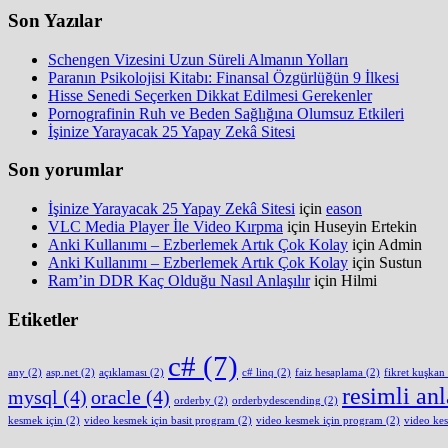
Son Yazılar
Schengen Vizesini Uzun Süreli Almanın Yolları
Paranın Psikolojisi Kitabı: Finansal Özgürlüğün 9 İlkesi
Hisse Senedi Seçerken Dikkat Edilmesi Gerekenler
Pornografinin Ruh ve Beden Sağlığına Olumsuz Etkileri
İşinize Yarayacak 25 Yapay Zekâ Sitesi
Son yorumlar
İşinize Yarayacak 25 Yapay Zekâ Sitesi
için
eason
VLC Media Player İle Video Kırpma
için
Huseyin Ertekin
Anki Kullanımı – Ezberlemek Artık Çok Kolay
için
Admin
Anki Kullanımı – Ezberlemek Artık Çok Kolay
için
Sustun
Ram’in DDR Kaç Olduğu Nasıl Anlaşılır
için
Hilmi
Etiketler
c#
(7)
any
(2)
asp.net
(2)
açıklaması
(2)
c# linq
(2)
faiz hesaplama
(2)
fikret kuşkan
resimli an
mysql
(4)
oracle
(4)
orderby
(2)
orderbydescending
(2)
kesmek için
(2)
video kesmek için basit program
(2)
video kesmek için program
(2)
video ke