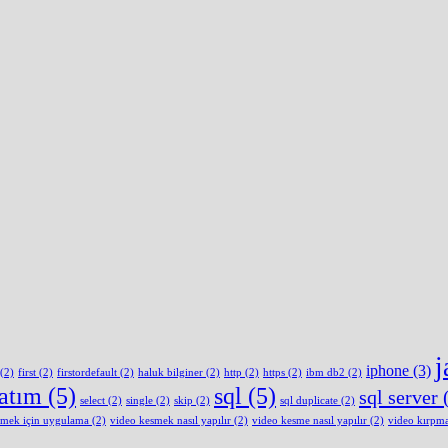
j
iphone
(3)
(2)
first
(2)
firstordefault
(2)
haluk bilginer
(2)
http
(2)
https
(2)
ibm db2
(2)
latım
(5)
sql
(5)
sql server
(
select
(2)
single
(2)
skip
(2)
sql duplicate
(2)
smek için uygulama
(2)
video kesmek nasıl yapılır
(2)
video kesme nasıl yapılır
(2)
video kırpm