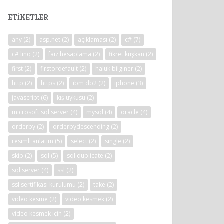
ETIKETLER
any
(2)
asp.net
(2)
açıklaması
(2)
c#
(7)
c# linq
(2)
faiz hesaplama
(2)
fikret kuşkan
(2)
first
(2)
firstordefault
(2)
haluk bilginer
(2)
http
(2)
https
(2)
ibm db2
(2)
iphone
(3)
javascript
(6)
kış uykusu
(2)
microsoft sql server
(4)
mysql
(4)
oracle
(4)
orderby
(2)
orderbydescending
(2)
resimli anlatım
(5)
select
(2)
single
(2)
skip
(2)
sql
(5)
sql duplicate
(2)
sql server
(4)
ssl
(2)
ssl sertifikası kurulumu
(2)
take
(2)
video kesme
(2)
video kesmek
(2)
video kesmek için
(2)