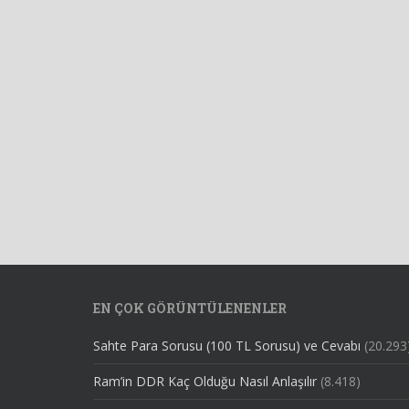
EN ÇOK GÖRÜNTÜLENENLER
Sahte Para Sorusu (100 TL Sorusu) ve Cevabı
(20.293
Ram’in DDR Kaç Olduğu Nasıl Anlaşılır
(8.418)