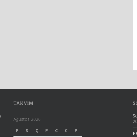
TAKVIM
S
)
Sc
Ağustos 2026
2
P
S
Ç
P
C
C
P
Pa