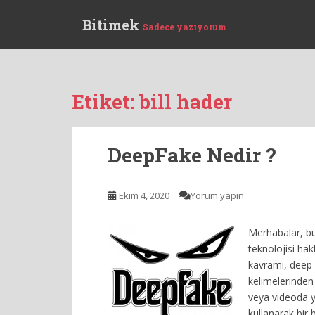
S
Bitimek
k
Sadece yazıyorum
i
p
t
o
Etiket:
bill hader
m
a
i
DeepFake Nedir ?
n
c
o
Ekim 4, 2020
Yorum yapın
n
t
Merhabalar, bu
e
teknolojisi hak
n
kavramı, deep 
t
kelimelerinden
veya videoda ye
kullanarak bir b