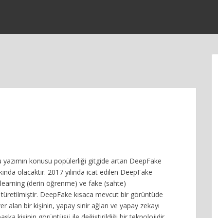
 yazımın konusu popülerliği gitgide artan DeepFake
kında olacaktır. 2017 yılında icat edilen DeepFake
learning (derin öğrenme) ve fake (sahte)
 türetilmiştir. DeepFake kısaca mevcut bir görüntüde
r alan bir kişinin, yapay sinir ağları ve yapay zekayı
aşka kişinin görüntüsü ile değiştirildiği bir teknolojidir.