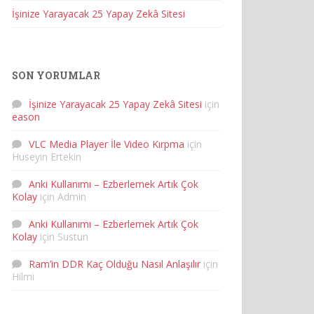
İşinize Yarayacak 25 Yapay Zekâ Sitesi
SON YORUMLAR
İşinize Yarayacak 25 Yapay Zekâ Sitesi
için
eason
VLC Media Player İle Video Kırpma
için
Huseyin Ertekin
Anki Kullanımı – Ezberlemek Artık Çok
Kolay
için
Admin
Anki Kullanımı – Ezberlemek Artık Çok
Kolay
için
Sustun
Ram’in DDR Kaç Olduğu Nasıl Anlaşılır
için
Hilmi