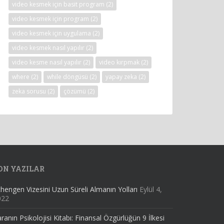
video kesmek için basit program
(2)
video kesmek için program
(2)
video kesmek için uygulama
(2)
video kesmek nasıl yapılır
(2)
video kesme nasıl yapılır
(2)
video kırpmak
(2)
where
(2)
while döngüsü
(2)
yapay zeka
(2)
zeka sorusu
(2)
çözümü
(2)
ON YAZILAR
hengen Vizesini Uzun Süreli Almanın Yolları
Eylül 4,
022
ranın Psikolojisi Kitabı: Finansal Özgürlüğün 9 İlkesi