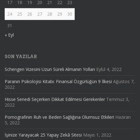
17
18
19
20
21
22
23
24
25
26
27
28
29
30
31
« Eyl
SON YAZILAR
Schengen Vizesini Uzun Süreli Almanın Yolları
Eylül 4, 2022
Paranın Psikolojisi Kitabı: Finansal Özgürlüğün 9 İlkesi
Ağustos 7,
2022
Hisse Senedi Seçerken Dikkat Edilmesi Gerekenler
Temmuz 3,
2022
Pornografinin Ruh ve Beden Sağlığına Olumsuz Etkileri
Haziran
5, 2022
İşinize Yarayacak 25 Yapay Zekâ Sitesi
Mayıs 1, 2022