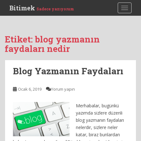
S
Bitimek
TOGGLE
Sadece yazıyorum
k
i
p
t
Etiket:
blog yazmanın
o
faydaları nedir
m
a
i
Blog Yazmanın Faydaları
n
c
o
Ocak 6, 2019
Yorum yapın
n
t
e
Merhabalar, bugünkü
n
yazımda sizlere düzenli
t
blog yazmanın faydaları
nelerdir, sizlere neler
katar, biraz bunlardan