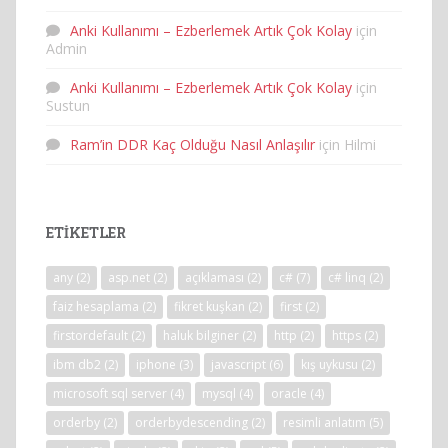
Anki Kullanımı – Ezberlemek Artık Çok Kolay
için
Admin
Anki Kullanımı – Ezberlemek Artık Çok Kolay
için
Sustun
Ram’in DDR Kaç Olduğu Nasıl Anlaşılır
için
Hilmi
ETIKETLER
any
(2)
asp.net
(2)
açıklaması
(2)
c#
(7)
c# linq
(2)
faiz hesaplama
(2)
fikret kuşkan
(2)
first
(2)
firstordefault
(2)
haluk bilginer
(2)
http
(2)
https
(2)
ibm db2
(2)
iphone
(3)
javascript
(6)
kış uykusu
(2)
microsoft sql server
(4)
mysql
(4)
oracle
(4)
orderby
(2)
orderbydescending
(2)
resimli anlatım
(5)