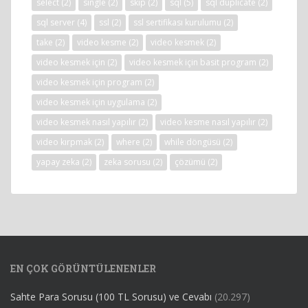
select
(2)
single
(2)
skip
(2)
sql
(5)
sql duplicate
(2)
sql server
(4)
ssl
(2)
ssl sertifikası kurulumu
(2)
take
(2)
video kesme
(2)
video kesmek
(2)
video kesmek için
(2)
video kesmek için basit program
(2)
video kesmek için program
(2)
video kesmek için uygulama
(2)
video kesmek nasıl yapılır
(2)
video kesme nasıl yapılır
(2)
video kırpmak
(2)
where
(2)
while döngüsü
(2)
yapay zeka
(2)
zeka sorusu
(2)
çözümü
(2)
EN ÇOK GÖRÜNTÜLENENLER
Sahte Para Sorusu (100 TL Sorusu) ve Cevabı
(20.297)