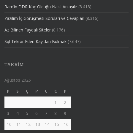
Ram’in DDR Kaç Olduğu Nasıl Anlaşılır
(8.418)
Yazılım İş Görüşmesi Soruları ve Cevapları
(8.316)
Az Bilinen Faydalı Siteler
(8.176)
Sql Tekrar Eden Kayıtları Bulmak
(7.647)
TAKVIM
Ağustos 2026
P
S
Ç
P
C
C
P
1
2
3
4
5
6
7
8
9
10
11
12
13
14
15
16