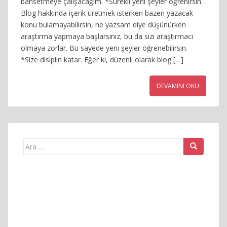
bahsetmeye çalışacağım. *Sürekli yeni şeyler öğrenirsin.
Blog hakkında içerik üretmek isterken bazen yazacak
konu bulamayabilirsin, ne yazsam diye düşünürken
araştırma yapmaya başlarsınız, bu da sizi araştırmacı
olmaya zorlar. Bu sayede yeni şeyler öğrenebilirsin.
*Size disiplin katar. Eğer ki, düzenli olarak blog […]
DEVAMINI OKU
Arama
yap: