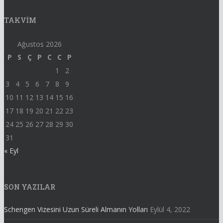
TAKVIM
Ağustos 2026
P
S
Ç
P
C
C
P
1
2
3
4
5
6
7
8
9
10
11
12
13
14
15
16
17
18
19
20
21
22
23
24
25
26
27
28
29
30
31
« Eyl
SON YAZILAR
Schengen Vizesini Uzun Süreli Almanın Yolları
Eylül 4, 2022