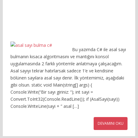
Bu yazımda C# ile asal sayı
bulmanın kısaca algoritmasını ve mantığını konsol
uygulamasında 2 farklı yöntemle anlatmaya çalışacağım.
Asal sayıyı tekrar hatırlarsak sadece 1’e ve kendisine
bölünen sayılara asal sayı denir. İlk yöntemimiz, aşağıdaki
gibi olsun. static void Main(string[] args) {
Console.Write(“Bir sayı giriniz: “); int sayi =
Convert.ToInt32(Console.ReadLine()); if (AsalSayi(sayi))
Console.WriteLine(sayi + ” asal […]
DEVAMINI OKU