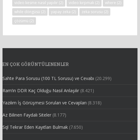
video kesme nasıl yapılır
(2)
video kırpmak
(2)
where
(2)
while döngüsü
(2)
yapay zeka
(2)
zeka sorusu
(2)
çözümü
(2)
EN ÇOK GÖRÜNTÜLENENLER
Sahte Para Sorusu (100 TL Sorusu) ve Cevabı
(20.299)
Ram’in DDR Kaç Olduğu Nasıl Anlaşılır
(8.421)
Yazılım İş Görüşmesi Soruları ve Cevapları
(8.318)
Az Bilinen Faydalı Siteler
(8.177)
Sql Tekrar Eden Kayıtları Bulmak
(7.650)