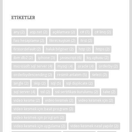
ETIKETLER
any
(2)
asp.net
(2)
açıklaması
(2)
c#
(7)
c# linq
(2)
faiz hesaplama
(2)
fikret kuşkan
(2)
first
(2)
firstordefault
(2)
haluk bilginer
(2)
http
(2)
https
(2)
ibm db2
(2)
iphone
(3)
javascript
(6)
kış uykusu
(2)
microsoft sql server
(4)
mysql
(4)
oracle
(4)
orderby
(2)
orderbydescending
(2)
resimli anlatım
(5)
select
(2)
single
(2)
skip
(2)
sql
(5)
sql duplicate
(2)
sql server
(4)
ssl
(2)
ssl sertifikası kurulumu
(2)
take
(2)
video kesme
(2)
video kesmek
(2)
video kesmek için
(2)
video kesmek için basit program
(2)
video kesmek için program
(2)
video kesmek için uygulama
(2)
video kesmek nasıl yapılır
(2)