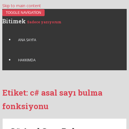
Skip to main content
TOGGLE NAVIGATION
Bitimek
Sadece yazıyorum
ANA SAYFA
HAKKIMDA
Etiket:
c# asal sayı bulma
fonksiyonu