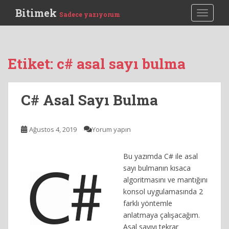
S
Bitimek
TOGGLE
Sadece yazıyorum
k
i
p
t
Etiket:
c# asal sayı bulma
o
m
a
C# Asal Sayı Bulma
i
n
c
Ağustos 4, 2019
Yorum yapın
o
n
Bu yazımda C# ile asal
t
sayı bulmanın kısaca
e
algoritmasını ve mantığını
n
konsol uygulamasında 2
t
farklı yöntemle
anlatmaya çalışacağım.
Asal sayıyı tekrar