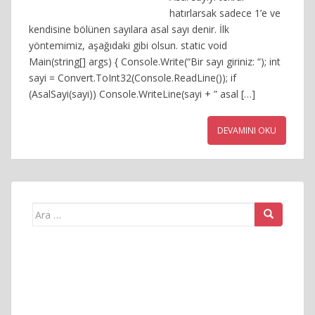
hatırlarsak sadece 1’e ve
kendisine bölünen sayılara asal sayı denir. İlk
yöntemimiz, aşağıdaki gibi olsun. static void
Main(string[] args) { Console.Write(“Bir sayı giriniz: “); int
sayi = Convert.ToInt32(Console.ReadLine()); if
(AsalSayi(sayi)) Console.WriteLine(sayi + ” asal […]
DEVAMINI OKU
Arama
yap: