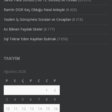
Ram’in DDR Kaç Olduğu Nasıl Anlaşılır
(8.420)
Yazılım İş Görüşmesi Soruları ve Cevapları
(8.318)
Az Bilinen Faydalı Siteler
(8.177)
Sql Tekrar Eden Kayıtları Bulmak
(7.650)
TAKVIM
Ağustos 2026
P
S
Ç
P
C
C
P
1
2
3
4
5
6
7
8
9
10
11
12
13
14
15
16