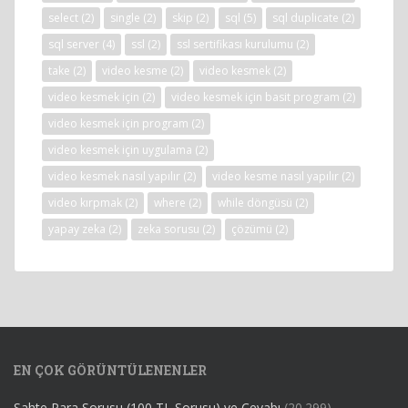
select
(2)
single
(2)
skip
(2)
sql
(5)
sql duplicate
(2)
sql server
(4)
ssl
(2)
ssl sertifikası kurulumu
(2)
take
(2)
video kesme
(2)
video kesmek
(2)
video kesmek için
(2)
video kesmek için basit program
(2)
video kesmek için program
(2)
video kesmek için uygulama
(2)
video kesmek nasıl yapılır
(2)
video kesme nasıl yapılır
(2)
video kırpmak
(2)
where
(2)
while döngüsü
(2)
yapay zeka
(2)
zeka sorusu
(2)
çözümü
(2)
EN ÇOK GÖRÜNTÜLENENLER
Sahte Para Sorusu (100 TL Sorusu) ve Cevabı
(20.299)