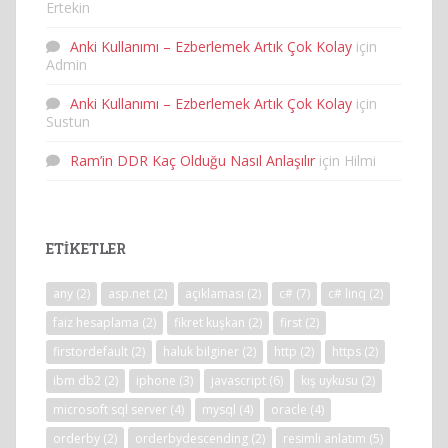
Ertekin
Anki Kullanımı – Ezberlemek Artık Çok Kolay
için
Admin
Anki Kullanımı – Ezberlemek Artık Çok Kolay
için
Sustun
Ram’in DDR Kaç Olduğu Nasıl Anlaşılır
için
Hilmi
ETIKETLER
any
(2)
asp.net
(2)
açıklaması
(2)
c#
(7)
c# linq
(2)
faiz hesaplama
(2)
fikret kuşkan
(2)
first
(2)
firstordefault
(2)
haluk bilginer
(2)
http
(2)
https
(2)
ibm db2
(2)
iphone
(3)
javascript
(6)
kış uykusu
(2)
microsoft sql server
(4)
mysql
(4)
oracle
(4)
orderby
(2)
orderbydescending
(2)
resimli anlatım
(5)