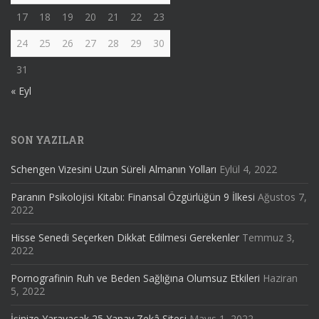
17
18
19
20
21
22
23
24
25
26
27
28
29
30
31
« Eyl
SON YAZILAR
Schengen Vizesini Uzun Süreli Almanın Yolları
Eylül 4, 2022
Paranın Psikolojisi Kitabı: Finansal Özgürlüğün 9 İlkesi
Ağustos 7,
2022
Hisse Senedi Seçerken Dikkat Edilmesi Gerekenler
Temmuz 3,
2022
Pornografinin Ruh ve Beden Sağlığına Olumsuz Etkileri
Haziran
5, 2022
İşinize Yarayacak 25 Yapay Zekâ Sitesi
Mayıs 1, 2022