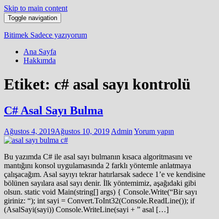
Skip to main content
Toggle navigation
Bitimek
Sadece yazıyorum
Ana Sayfa
Hakkımda
Etiket:
c# asal sayı kontrolü
C# Asal Sayı Bulma
Ağustos 4, 2019
Ağustos 10, 2019
Admin
Yorum yapın
Bu yazımda C# ile asal sayı bulmanın kısaca algoritmasını ve
mantığını konsol uygulamasında 2 farklı yöntemle anlatmaya
çalışacağım. Asal sayıyı tekrar hatırlarsak sadece 1’e ve kendisine
bölünen sayılara asal sayı denir. İlk yöntemimiz, aşağıdaki gibi
olsun. static void Main(string[] args) { Console.Write(“Bir sayı
giriniz: “); int sayi = Convert.ToInt32(Console.ReadLine()); if
(AsalSayi(sayi)) Console.WriteLine(sayi + ” asal […]