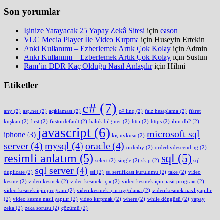
Son yorumlar
İşinize Yarayacak 25 Yapay Zekâ Sitesi
için
eason
VLC Media Player İle Video Kırpma
için
Huseyin Ertekin
Anki Kullanımı – Ezberlemek Artık Çok Kolay
için
Admin
Anki Kullanımı – Ezberlemek Artık Çok Kolay
için
Sustun
Ram’in DDR Kaç Olduğu Nasıl Anlaşılır
için
Hilmi
Etiketler
c#
(7)
any
(2)
asp.net
(2)
açıklaması
(2)
c# linq
(2)
faiz hesaplama
(2)
fikret
kuşkan
(2)
first
(2)
firstordefault
(2)
haluk bilginer
(2)
http
(2)
https
(2)
ibm db2
(2)
javascript
(6)
microsoft sql
iphone
(3)
kış uykusu
(2)
server
(4)
mysql
(4)
oracle
(4)
orderby
(2)
orderbydescending
(2)
resimli anlatım
(5)
sql
(5)
select
(2)
single
(2)
skip
(2)
sql
sql server
(4)
duplicate
(2)
ssl
(2)
ssl sertifikası kurulumu
(2)
take
(2)
video
kesme
(2)
video kesmek
(2)
video kesmek için
(2)
video kesmek için basit program
(2)
video kesmek için program
(2)
video kesmek için uygulama
(2)
video kesmek nasıl yapılır
(2)
video kesme nasıl yapılır
(2)
video kırpmak
(2)
where
(2)
while döngüsü
(2)
yapay
zeka
(2)
zeka sorusu
(2)
çözümü
(2)