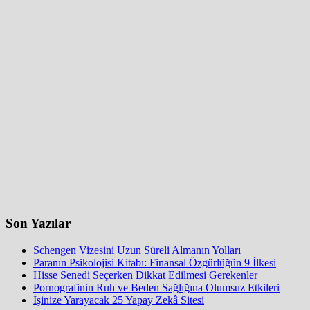
Son Yazılar
Schengen Vizesini Uzun Süreli Almanın Yolları
Paranın Psikolojisi Kitabı: Finansal Özgürlüğün 9 İlkesi
Hisse Senedi Seçerken Dikkat Edilmesi Gerekenler
Pornografinin Ruh ve Beden Sağlığına Olumsuz Etkileri
İşinize Yarayacak 25 Yapay Zekâ Sitesi