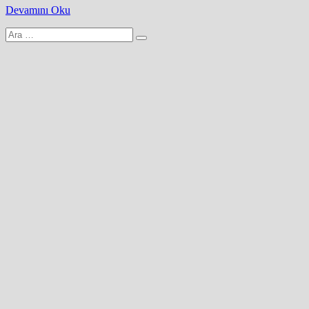
Devamını Oku
Arama
yap: