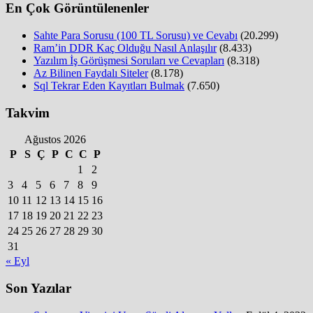
En Çok Görüntülenenler
Sahte Para Sorusu (100 TL Sorusu) ve Cevabı
(20.299)
Ram’in DDR Kaç Olduğu Nasıl Anlaşılır
(8.433)
Yazılım İş Görüşmesi Soruları ve Cevapları
(8.318)
Az Bilinen Faydalı Siteler
(8.178)
Sql Tekrar Eden Kayıtları Bulmak
(7.650)
Takvim
Ağustos 2026
P
S
Ç
P
C
C
P
1
2
3
4
5
6
7
8
9
10
11
12
13
14
15
16
17
18
19
20
21
22
23
24
25
26
27
28
29
30
31
« Eyl
Son Yazılar