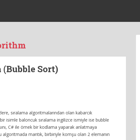
orithm
 (Bubble Sort)
lere, sıralama algoritmalarından olan kabarcık
bir isimle baloncuk sıralama ingilizce ismiyle ise bubble
sını, C# ile örnek bir kodlama yaparak anlatmaya
u algoritmada mantık, birbiriyle komşu olan 2 elemanın