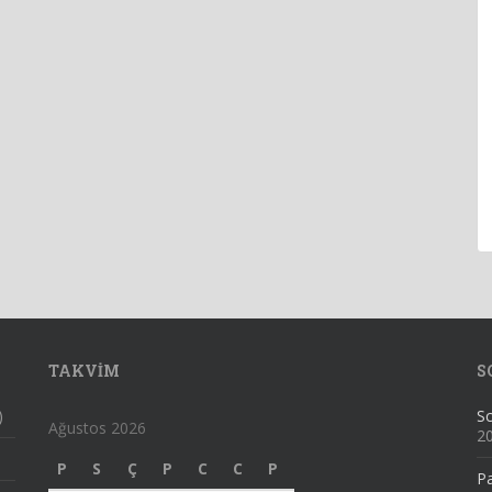
TAKVIM
S
)
Sc
Ağustos 2026
2
P
S
Ç
P
C
C
P
Pa