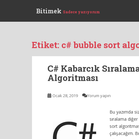
S
Bitimek
k
Sadece yazıyorum
i
p
t
o
Etiket:
c# bubble sort alg
m
a
i
C# Kabarcık Sıralama
n
c
Algoritması
o
n
Ocak 28, 2019
Yorum yapın
t
e
n
Bu yazımda siz
t
sıralama diğer 
sort algoritma
çalışacağım. B