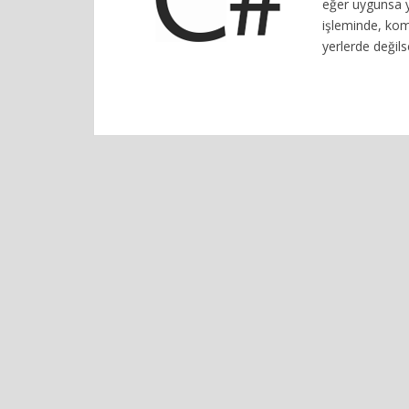
eğer uygunsa y
işleminde, komş
yerlerde değilse