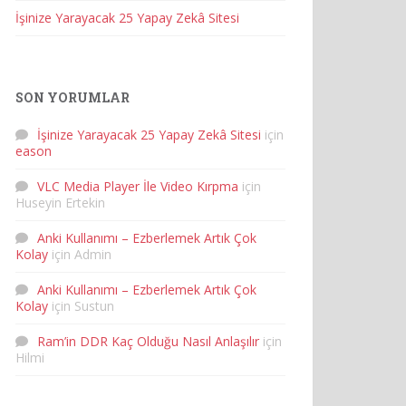
İşinize Yarayacak 25 Yapay Zekâ Sitesi
SON YORUMLAR
İşinize Yarayacak 25 Yapay Zekâ Sitesi
için
eason
VLC Media Player İle Video Kırpma
için
Huseyin Ertekin
Anki Kullanımı – Ezberlemek Artık Çok
Kolay
için
Admin
Anki Kullanımı – Ezberlemek Artık Çok
Kolay
için
Sustun
Ram’in DDR Kaç Olduğu Nasıl Anlaşılır
için
Hilmi