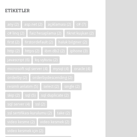
ETIKETLER
any
(2)
asp.net
(2)
açıklaması
(2)
c#
(7)
c# linq
(2)
faiz hesaplama
(2)
fikret kuşkan
(2)
first
(2)
firstordefault
(2)
haluk bilginer
(2)
http
(2)
https
(2)
ibm db2
(2)
iphone
(3)
javascript
(6)
kış uykusu
(2)
microsoft sql server
(4)
mysql
(4)
oracle
(4)
orderby
(2)
orderbydescending
(2)
resimli anlatım
(5)
select
(2)
single
(2)
skip
(2)
sql
(5)
sql duplicate
(2)
sql server
(4)
ssl
(2)
ssl sertifikası kurulumu
(2)
take
(2)
video kesme
(2)
video kesmek
(2)
video kesmek için
(2)