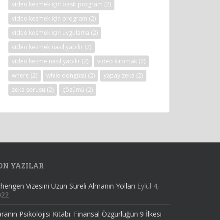
video kesmek için basit program
(2)
video kesmek için program
(2)
video kesmek için uygulama
(2)
video kesmek nasıl yapılır
(2)
video kesme nasıl yapılır
(2)
video kırpmak
(2)
where
(2)
while döngüsü
(2)
yapay zeka
(2)
zeka sorusu
(2)
çözümü
(2)
ON YAZILAR
hengen Vizesini Uzun Süreli Almanın Yolları
Eylül 4,
022
ranın Psikolojisi Kitabı: Finansal Özgürlüğün 9 İlkesi