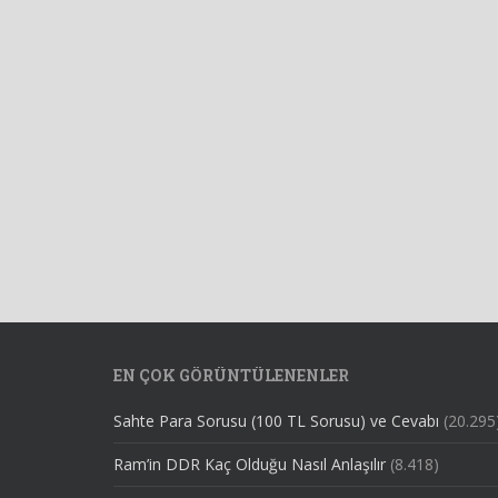
EN ÇOK GÖRÜNTÜLENENLER
Sahte Para Sorusu (100 TL Sorusu) ve Cevabı
(20.295
Ram’in DDR Kaç Olduğu Nasıl Anlaşılır
(8.418)