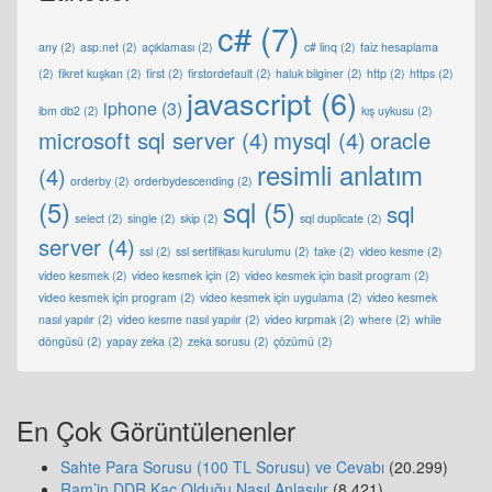
c#
(7)
any
(2)
asp.net
(2)
açıklaması
(2)
c# linq
(2)
faiz hesaplama
(2)
fikret kuşkan
(2)
first
(2)
firstordefault
(2)
haluk bilginer
(2)
http
(2)
https
(2)
javascript
(6)
iphone
(3)
ibm db2
(2)
kış uykusu
(2)
microsoft sql server
(4)
mysql
(4)
oracle
resimli anlatım
(4)
orderby
(2)
orderbydescending
(2)
(5)
sql
(5)
sql
select
(2)
single
(2)
skip
(2)
sql duplicate
(2)
server
(4)
ssl
(2)
ssl sertifikası kurulumu
(2)
take
(2)
video kesme
(2)
video kesmek
(2)
video kesmek için
(2)
video kesmek için basit program
(2)
video kesmek için program
(2)
video kesmek için uygulama
(2)
video kesmek
nasıl yapılır
(2)
video kesme nasıl yapılır
(2)
video kırpmak
(2)
where
(2)
while
döngüsü
(2)
yapay zeka
(2)
zeka sorusu
(2)
çözümü
(2)
En Çok Görüntülenenler
Sahte Para Sorusu (100 TL Sorusu) ve Cevabı
(20.299)
Ram’in DDR Kaç Olduğu Nasıl Anlaşılır
(8.421)