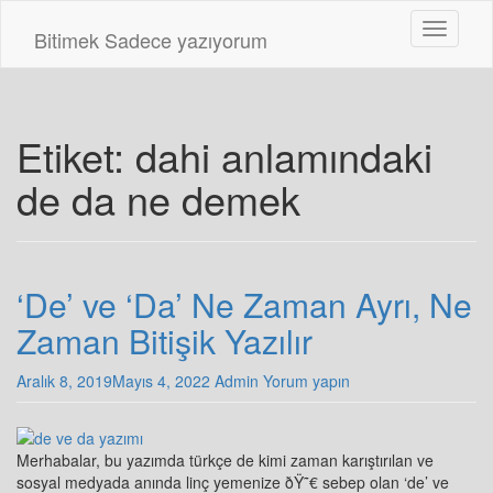
Skip
Toggle n
to
Bitimek
Sadece yazıyorum
main
content
Etiket:
dahi anlamındaki
de da ne demek
‘De’ ve ‘Da’ Ne Zaman Ayrı, Ne
Zaman Bitişik Yazılır
Aralık 8, 2019
Mayıs 4, 2022
Admin
Yorum yapın
Merhabalar, bu yazımda türkçe de kimi zaman karıştırılan ve
sosyal medyada anında linç yemenize ðŸ˜€ sebep olan ‘de’ ve