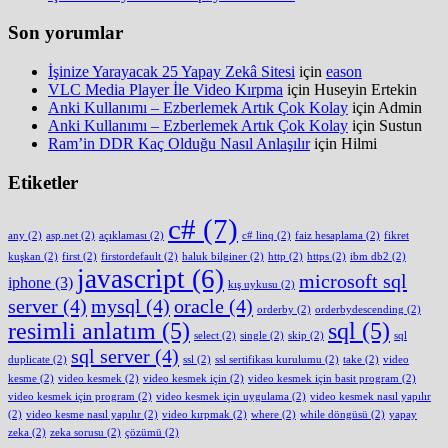
Son yorumlar
İşinize Yarayacak 25 Yapay Zekâ Sitesi
için
eason
VLC Media Player İle Video Kırpma
için
Huseyin Ertekin
Anki Kullanımı – Ezberlemek Artık Çok Kolay
için
Admin
Anki Kullanımı – Ezberlemek Artık Çok Kolay
için
Sustun
Ram’in DDR Kaç Olduğu Nasıl Anlaşılır
için
Hilmi
Etiketler
c#
(7)
any
(2)
asp.net
(2)
açıklaması
(2)
c# linq
(2)
faiz hesaplama
(2)
fikret
kuşkan
(2)
first
(2)
firstordefault
(2)
haluk bilginer
(2)
http
(2)
https
(2)
ibm db2
(2)
javascript
(6)
microsoft sql
iphone
(3)
kış uykusu
(2)
server
(4)
mysql
(4)
oracle
(4)
orderby
(2)
orderbydescending
(2)
resimli anlatım
(5)
sql
(5)
select
(2)
single
(2)
skip
(2)
sql
sql server
(4)
duplicate
(2)
ssl
(2)
ssl sertifikası kurulumu
(2)
take
(2)
video
kesme
(2)
video kesmek
(2)
video kesmek için
(2)
video kesmek için basit program
(2)
video kesmek için program
(2)
video kesmek için uygulama
(2)
video kesmek nasıl yapılır
(2)
video kesme nasıl yapılır
(2)
video kırpmak
(2)
where
(2)
while döngüsü
(2)
yapay
zeka
(2)
zeka sorusu
(2)
çözümü
(2)