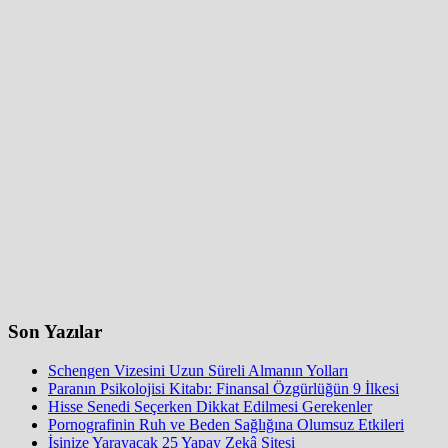
Son Yazılar
Schengen Vizesini Uzun Süreli Almanın Yolları
Paranın Psikolojisi Kitabı: Finansal Özgürlüğün 9 İlkesi
Hisse Senedi Seçerken Dikkat Edilmesi Gerekenler
Pornografinin Ruh ve Beden Sağlığına Olumsuz Etkileri
İşinize Yarayacak 25 Yapay Zekâ Sitesi