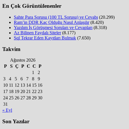
En Çok Görüntülenenler
Sahte Para Sorusu (100 TL Sorusu) ve Cevabı
(20.299)
Ram’in DDR Kaç Olduğu Nasıl Anlaşılır
(8.420)
Yazılım İş Görüşmesi Soruları ve Cevapları
(8.318)
Az Bilinen Faydalı Siteler
(8.177)
Sql Tekrar Eden Kayıtları Bulmak
(7.650)
Takvim
Ağustos 2026
P
S
Ç
P
C
C
P
1
2
3
4
5
6
7
8
9
10
11
12
13
14
15
16
17
18
19
20
21
22
23
24
25
26
27
28
29
30
31
« Eyl
Son Yazılar