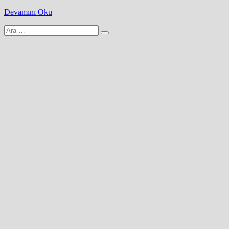
Devamını Oku
Arama
yap: