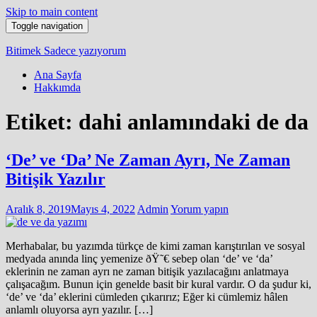
Skip to main content
Toggle navigation
Bitimek
Sadece yazıyorum
Ana Sayfa
Hakkımda
Etiket:
dahi anlamındaki de da
‘De’ ve ‘Da’ Ne Zaman Ayrı, Ne Zaman
Bitişik Yazılır
Aralık 8, 2019
Mayıs 4, 2022
Admin
Yorum yapın
Merhabalar, bu yazımda türkçe de kimi zaman karıştırılan ve sosyal
medyada anında linç yemenize ðŸ˜€ sebep olan ‘de’ ve ‘da’
eklerinin ne zaman ayrı ne zaman bitişik yazılacağını anlatmaya
çalışacağım. Bunun için genelde basit bir kural vardır. O da şudur ki,
‘de’ ve ‘da’ eklerini cümleden çıkarırız; Eğer ki cümlemiz hâlen
anlamlı oluyorsa ayrı yazılır. […]