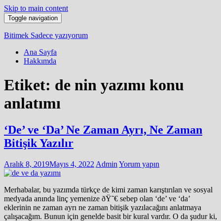
Skip to main content
Toggle navigation
Bitimek
Sadece yazıyorum
Ana Sayfa
Hakkımda
Etiket:
de nin yazımı konu
anlatımı
‘De’ ve ‘Da’ Ne Zaman Ayrı, Ne Zaman
Bitişik Yazılır
Aralık 8, 2019
Mayıs 4, 2022
Admin
Yorum yapın
Merhabalar, bu yazımda türkçe de kimi zaman karıştırılan ve sosyal
medyada anında linç yemenize ðŸ˜€ sebep olan ‘de’ ve ‘da’
eklerinin ne zaman ayrı ne zaman bitişik yazılacağını anlatmaya
çalışacağım. Bunun için genelde basit bir kural vardır. O da şudur ki,