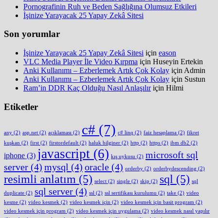
Pornografinin Ruh ve Beden Sağlığına Olumsuz Etkileri
İşinize Yarayacak 25 Yapay Zekâ Sitesi
Son yorumlar
İşinize Yarayacak 25 Yapay Zekâ Sitesi
için
eason
VLC Media Player İle Video Kırpma
için
Huseyin Ertekin
Anki Kullanımı – Ezberlemek Artık Çok Kolay
için
Admin
Anki Kullanımı – Ezberlemek Artık Çok Kolay
için
Sustun
Ram’in DDR Kaç Olduğu Nasıl Anlaşılır
için
Hilmi
Etiketler
c#
(7)
any
(2)
asp.net
(2)
açıklaması
(2)
c# linq
(2)
faiz hesaplama
(2)
fikret
kuşkan
(2)
first
(2)
firstordefault
(2)
haluk bilginer
(2)
http
(2)
https
(2)
ibm db2
(2)
javascript
(6)
microsoft sql
iphone
(3)
kış uykusu
(2)
server
(4)
mysql
(4)
oracle
(4)
orderby
(2)
orderbydescending
(2)
resimli anlatım
(5)
sql
(5)
select
(2)
single
(2)
skip
(2)
sql
sql server
(4)
duplicate
(2)
ssl
(2)
ssl sertifikası kurulumu
(2)
take
(2)
video
kesme
(2)
video kesmek
(2)
video kesmek için
(2)
video kesmek için basit program
(2)
video kesmek için program
(2)
video kesmek için uygulama
(2)
video kesmek nasıl yapılır