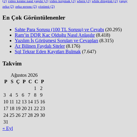
(2)
video kesme nasıl yapılır
(2)
video kırpmak
(2)
where
(2)
while döngüsü
(2)
yapay
zeka
(2)
zeka sorusu
(2)
çözümü
(2)
En Çok Görüntülenenler
Sahte Para Sorusu (100 TL Sorusu) ve Cevabı
(20.295)
Ram’in DDR Kaç Olduğu Nasıl Anlaşılır
(8.418)
Yazılım İş Görüşmesi Soruları ve Cevapları
(8.315)
Az Bilinen Faydalı Siteler
(8.176)
Sql Tekrar Eden Kayıtları Bulmak
(7.647)
Takvim
Ağustos 2026
P
S
Ç
P
C
C
P
1
2
3
4
5
6
7
8
9
10
11
12
13
14
15
16
17
18
19
20
21
22
23
24
25
26
27
28
29
30
31
« Eyl