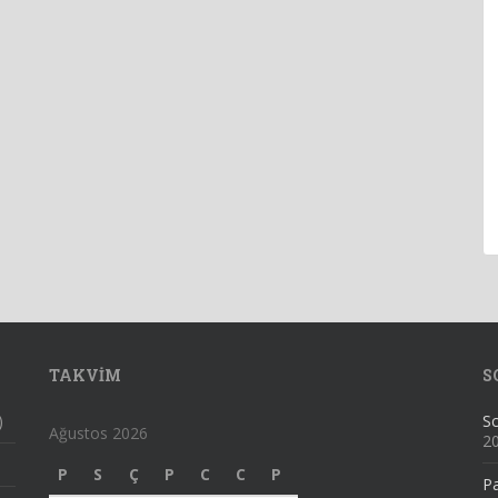
TAKVIM
S
)
Sc
Ağustos 2026
2
P
S
Ç
P
C
C
P
Pa