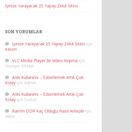
İşinize Yarayacak 25 Yapay Zekâ Sitesi
SON YORUMLAR
İşinize Yarayacak 25 Yapay Zekâ Sitesi
için
eason
VLC Media Player İle Video Kırpma
için
Huseyin Ertekin
Anki Kullanımı – Ezberlemek Artık Çok
Kolay
için
Admin
Anki Kullanımı – Ezberlemek Artık Çok
Kolay
için
Sustun
Ram’in DDR Kaç Olduğu Nasıl Anlaşılır
için
Hilmi