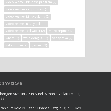
video kesmek için basit program
(2)
video kesmek için program
(2)
video kesmek için uygulama
(2)
video kesmek nasıl yapılır
(2)
video kesme nasıl yapılır
(2)
video kırpmak
(2)
where
(2)
while döngüsü
(2)
yapay zeka
(2)
zeka sorusu
(2)
çözümü
(2)
ON YAZILAR
hengen Vizesini Uzun Süreli Almanın Yolları
Eylül 4,
022
ranın Psikolojisi Kitabı: Finansal Özgürlüğün 9 İlkesi