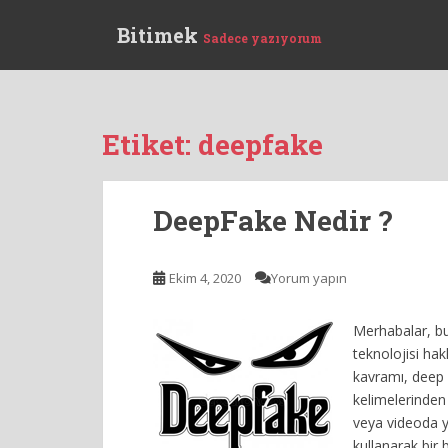
S
Bitimek
k
Sadece yazıyorum
i
p
t
o
Etiket:
deepfake
m
a
i
DeepFake Nedir ?
n
c
o
Ekim 4, 2020
Yorum yapın
n
t
Merhabalar, bu
e
teknolojisi hak
n
kavramı, deep 
t
kelimelerinden
veya videoda ye
kullanarak bir b