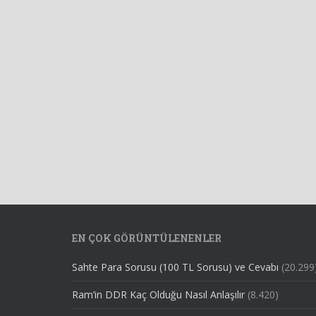
EN ÇOK GÖRÜNTÜLENENLER
Sahte Para Sorusu (100 TL Sorusu) ve Cevabı
(20.299
Ram’in DDR Kaç Olduğu Nasıl Anlaşılır
(8.420)