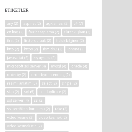
ETIKETLER
any
(2)
asp.net
(2)
açıklaması
(2)
c#
(7)
c# linq
(2)
faiz hesaplama
(2)
fikret kuşkan
(2)
first
(2)
firstordefault
(2)
haluk bilginer
(2)
http
(2)
https
(2)
ibm db2
(2)
iphone
(3)
javascript
(6)
kış uykusu
(2)
microsoft sql server
(4)
mysql
(4)
oracle
(4)
orderby
(2)
orderbydescending
(2)
resimli anlatım
(5)
select
(2)
single
(2)
skip
(2)
sql
(5)
sql duplicate
(2)
sql server
(4)
ssl
(2)
ssl sertifikası kurulumu
(2)
take
(2)
video kesme
(2)
video kesmek
(2)
video kesmek için
(2)