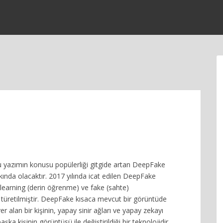
 yazımın konusu popülerliği gitgide artan DeepFake
kında olacaktır. 2017 yılında icat edilen DeepFake
learning (derin öğrenme) ve fake (sahte)
 türetilmiştir. DeepFake kısaca mevcut bir görüntüde
r alan bir kişinin, yapay sinir ağları ve yapay zekayı
aşka kişinin görüntüsü ile değiştirildiği bir teknolojidir.