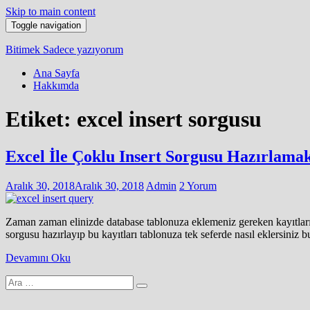
Skip to main content
Toggle navigation
Bitimek
Sadece yazıyorum
Ana Sayfa
Hakkımda
Etiket:
excel insert sorgusu
Excel İle Çoklu Insert Sorgusu Hazırlama
Aralık 30, 2018
Aralık 30, 2018
Admin
2 Yorum
Zaman zaman elinizde database tablonuza eklemeniz gereken kayıtlarını
sorgusu hazırlayıp bu kayıtları tablonuza tek seferde nasıl eklersiniz 
Devamını Oku
Arama
yap: