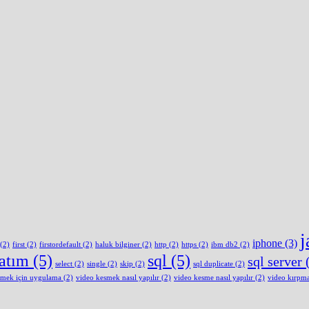
j
iphone
(3)
(2)
first
(2)
firstordefault
(2)
haluk bilginer
(2)
http
(2)
https
(2)
ibm db2
(2)
latım
(5)
sql
(5)
sql server
(
select
(2)
single
(2)
skip
(2)
sql duplicate
(2)
smek için uygulama
(2)
video kesmek nasıl yapılır
(2)
video kesme nasıl yapılır
(2)
video kırpm