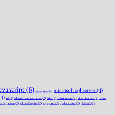
avascript
(6)
microsoft sql server
(4)
kış uykusu
(2)
4)
ssl
(2)
ssl sertifikası kurulumu
(2)
take
(2)
video kesme
(2)
video kesmek
(2)
video
ak
(2)
where
(2)
while döngüsü
(2)
yapay zeka
(2)
zeka sorusu
(2)
çözümü
(2)