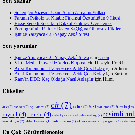
Son Yazılar
Schengen Vizesini Uzun Süreli Almanın Yolları
Paranın Psikolojisi Kitabı: Finansal Özgürlüğün 9 İlkesi
Hisse Senedi Seçerken Dikkat Edilmesi Gerekenler
Pornografinin Ruh ve Beden Sağlığına Olumsuz Etkileri
İşinize Yarayacak 25 Yapay Zekâ Sitesi
Son yorumlar
İşinize Yarayacak 25 Yapay Zekâ Sitesi
için
eason
VLC Media Player İle Video Kırpma
için
Huseyin Ertekin
Anki Kullanımı – Ezberlemek Artık Çok Kolay
için
Admin
Anki Kullanımı – Ezberlemek Artık Çok Kolay
için
Sustun
Ram’in DDR Kaç Olduğu Nasıl Anlaşılır
için
Hilmi
Etiketler
c#
(7)
any
(2)
asp.net
(2)
açıklaması
(2)
c# linq
(2)
faiz hesaplama
(2)
fikret kuşkan
resimli an
mysql
(4)
oracle
(4)
orderby
(2)
orderbydescending
(2)
kesmek için
(2)
video kesmek için basit program
(2)
video kesmek için program
(2)
video ke
En Çok Görüntülenenler