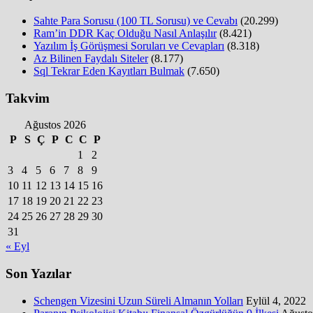
Sahte Para Sorusu (100 TL Sorusu) ve Cevabı
(20.299)
Ram’in DDR Kaç Olduğu Nasıl Anlaşılır
(8.421)
Yazılım İş Görüşmesi Soruları ve Cevapları
(8.318)
Az Bilinen Faydalı Siteler
(8.177)
Sql Tekrar Eden Kayıtları Bulmak
(7.650)
Takvim
Ağustos 2026
P
S
Ç
P
C
C
P
1
2
3
4
5
6
7
8
9
10
11
12
13
14
15
16
17
18
19
20
21
22
23
24
25
26
27
28
29
30
31
« Eyl
Son Yazılar
Schengen Vizesini Uzun Süreli Almanın Yolları
Eylül 4, 2022