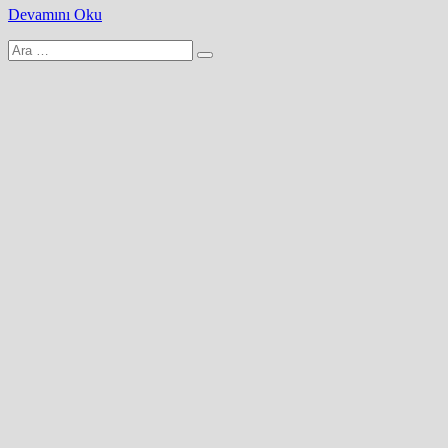
Devamını Oku
Arama
yap: