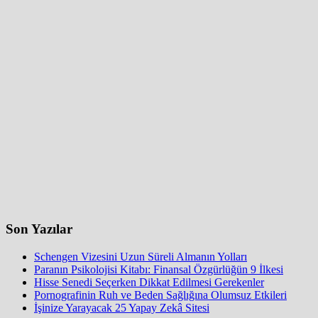
Son Yazılar
Schengen Vizesini Uzun Süreli Almanın Yolları
Paranın Psikolojisi Kitabı: Finansal Özgürlüğün 9 İlkesi
Hisse Senedi Seçerken Dikkat Edilmesi Gerekenler
Pornografinin Ruh ve Beden Sağlığına Olumsuz Etkileri
İşinize Yarayacak 25 Yapay Zekâ Sitesi