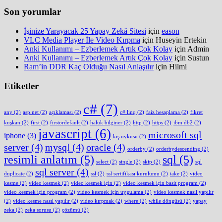
Son yorumlar
İşinize Yarayacak 25 Yapay Zekâ Sitesi
için
eason
VLC Media Player İle Video Kırpma
için
Huseyin Ertekin
Anki Kullanımı – Ezberlemek Artık Çok Kolay
için
Admin
Anki Kullanımı – Ezberlemek Artık Çok Kolay
için
Sustun
Ram’in DDR Kaç Olduğu Nasıl Anlaşılır
için
Hilmi
Etiketler
c#
(7)
any
(2)
asp.net
(2)
açıklaması
(2)
c# linq
(2)
faiz hesaplama
(2)
fikret
kuşkan
(2)
first
(2)
firstordefault
(2)
haluk bilginer
(2)
http
(2)
https
(2)
ibm db2
(2)
javascript
(6)
microsoft sql
iphone
(3)
kış uykusu
(2)
server
(4)
mysql
(4)
oracle
(4)
orderby
(2)
orderbydescending
(2)
resimli anlatım
(5)
sql
(5)
select
(2)
single
(2)
skip
(2)
sql
sql server
(4)
duplicate
(2)
ssl
(2)
ssl sertifikası kurulumu
(2)
take
(2)
video
kesme
(2)
video kesmek
(2)
video kesmek için
(2)
video kesmek için basit program
(2)
video kesmek için program
(2)
video kesmek için uygulama
(2)
video kesmek nasıl yapılır
(2)
video kesme nasıl yapılır
(2)
video kırpmak
(2)
where
(2)
while döngüsü
(2)
yapay
zeka
(2)
zeka sorusu
(2)
çözümü
(2)