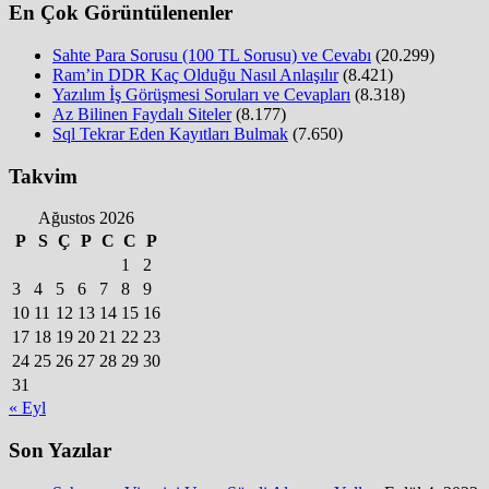
En Çok Görüntülenenler
Sahte Para Sorusu (100 TL Sorusu) ve Cevabı
(20.299)
Ram’in DDR Kaç Olduğu Nasıl Anlaşılır
(8.421)
Yazılım İş Görüşmesi Soruları ve Cevapları
(8.318)
Az Bilinen Faydalı Siteler
(8.177)
Sql Tekrar Eden Kayıtları Bulmak
(7.650)
Takvim
Ağustos 2026
P
S
Ç
P
C
C
P
1
2
3
4
5
6
7
8
9
10
11
12
13
14
15
16
17
18
19
20
21
22
23
24
25
26
27
28
29
30
31
« Eyl
Son Yazılar