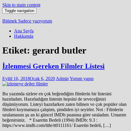
Skip to main content
Toggle navigation
Bitimek
Sadece yazıyorum
Ana Sayfa
Hakkımda
Etiket:
gerard butler
İzlenmesi Gereken Filmler Listesi
Eylül 16, 2018
Ocak 6, 2020
Admin
Yorum yapın
Bu yazımda sizlere en çok beğendiğim filmlerin bir listesini
hazırladım. Hazırladığım listenin hepsini de seveceğinizi
düşünüyorum. Listeyi hazırlarken zaten bilinen ve çok popüler olan
filmleri koymamaya çalıştım, şimdiden iyi seyirler. Not : Filmlerin
sıralamasını şu an ki güncel IMDb puanına göre sıraladım. Umarım
beğenirsiniz. * Esaretin Bedeli (1994) IMDb: 9.3 :
https://www.imdb.com/title/tt0111161/ Esaretin bedeli, […]